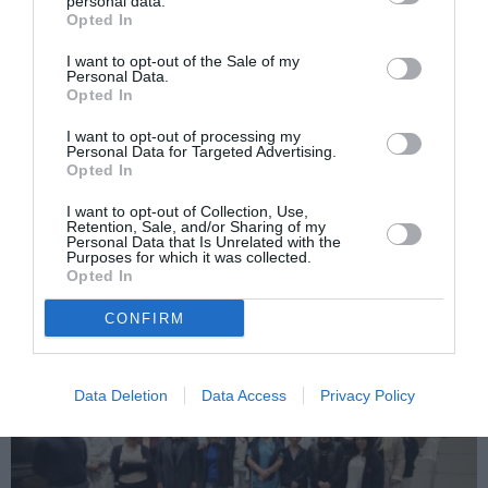
personal data.
Legiunea Română din Italia, înrolarea
more
Opted In
românilor a fost realizată numai pe baza
liberului consimţământ. Documente
I want to opt-out of the Sale of my
Personal Data.
italiene într-o nouă carte
Opted In
Următorul articol
I want to opt-out of processing my
Propuneri pentru diaspora, înainte de
Personal Data for Targeted Advertising.
alegeri: stimulente financiare pentru cei
Opted In
care se repatriază
I want to opt-out of Collection, Use,
Retention, Sale, and/or Sharing of my
Personal Data that Is Unrelated with the
Purposes for which it was collected.
AȚI PUTEA DORI DE
Opted In
ASEMENEA
CONFIRM
Data Deletion
Data Access
Privacy Policy