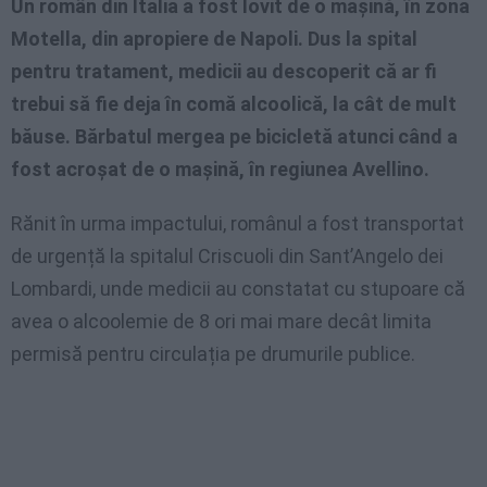
Un român din Italia a fost lovit de o mașină, în zona
Motella, din apropiere de Napoli. Dus la spital
pentru tratament, medicii au descoperit că ar fi
trebui să fie deja în comă alcoolică, la cât de mult
băuse.
Bărbatul mergea pe bicicletă atunci când a
fost acroșat de o mașină, în regiunea Avellino.
Rănit în urma impactului, românul a fost transportat
de urgență la spitalul Criscuoli din Sant’Angelo dei
Lombardi, unde medicii au constatat cu stupoare că
avea o alcoolemie de 8 ori mai mare decât limita
permisă pentru circulația pe drumurile publice.