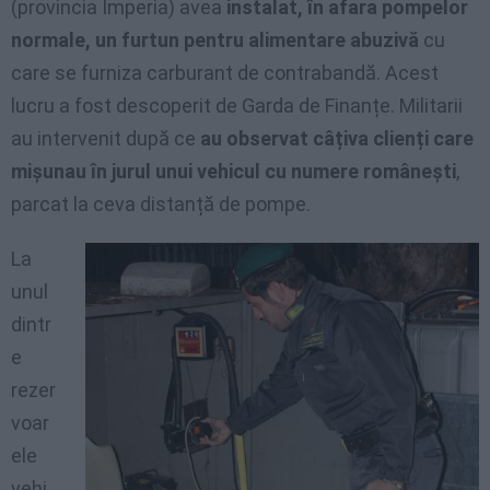
(provincia Imperia) avea
instalat, în afara pompelor
normale, un furtun pentru alimentare abuzivă
cu
care se furniza carburant de contrabandă. Acest
lucru a fost descoperit de Garda de Finanțe. Militarii
au intervenit după ce
au observat câțiva clienți care
mișunau în jurul unui vehicul cu numere românești
,
parcat la ceva distanță de pompe.
La
unul
dintr
e
rezer
voar
ele
vehi