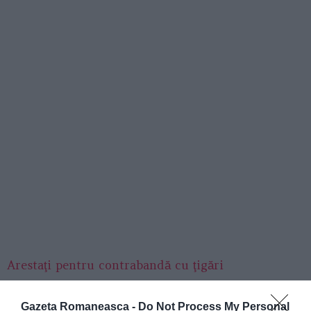
Arestaţi pentru contrabandă cu ţigări
Sistemul
permitea prelevarea carburantului prezent
Gazeta Romaneasca -
Do Not Process My Personal