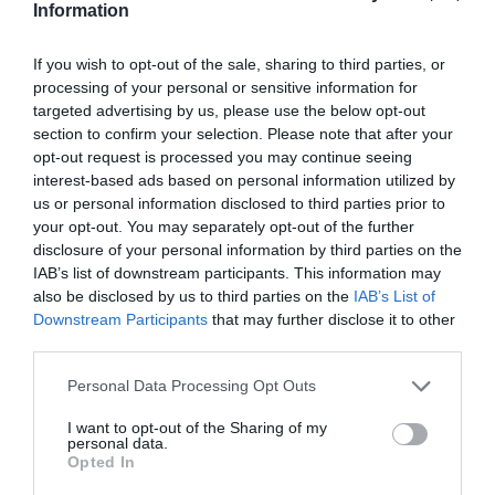
în rezervoarele vehiculului român și pomparea
Information
acestuia
, trecând prin contor-litru, în cisterna pătrată
If you wish to opt-out of the sale, sharing to third parties, or
de la care, în fine, ar fi fost livrat „la negru”.
processing of your personal or sensitive information for
targeted advertising by us, please use the below opt-out
Deținătorii distribuitorului de carburant și cei doi
section to confirm your selection. Please note that after your
opt-out request is processed you may continue seeing
șoferi români ai vehiculului au fost denunțați.
interest-based ads based on personal information utilized by
Furtunul și mecanismul au fost sechestrate
us or personal information disclosed to third parties prior to
your opt-out. You may separately opt-out of the further
împreună cu 700 de litri de motorină și cu vehiculul.
disclosure of your personal information by third parties on the
Oamenii de la Garda de Finanțe au constatat o
IAB’s list of downstream participants. This information may
evaziune de peste 70.000 de euro într-o perioadă
also be disclosed by us to third parties on the
IAB’s List of
Downstream Participants
that may further disclose it to other
de cinci luni.
Aceasta permitea o economisire la
third parties.
plinul de motorină de până la 30% din valoarea reală.
Personal Data Processing Opt Outs
I want to opt-out of the Sharing of my
personal data.
Articolul anterior
See
Opted In
Ministra Cècile Kyenge: “Și eu am fost
more
«badante»”