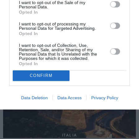
I want to opt-out of the Sale of my
Personal Data.
Următorul articol
Opted In
Steliana Ionescu din Albano, o româncă
pasionată de politică
I want to opt-out of processing my
Personal Data for Targeted Advertising.
Opted In
I want to opt-out of Collection, Use,
AȚI PUTEA DORI DE
Retention, Sale, and/or Sharing of my
ASEMENEA
Personal Data that Is Unrelated with the
Purposes for which it was collected.
Opted In
CONFIRM
Data Deletion
Data Access
Privacy Policy
ITALIA