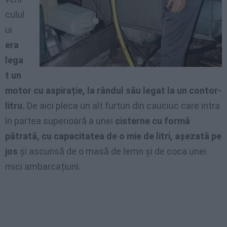
culul
ui
era
lega
t un
motor cu aspirație, la rândul său legat la un contor-
litru.
De aici pleca un alt furtun din cauciuc care intra
în partea superioară a unei
cisterne cu formă
pătrată, cu capacitatea de o mie de litri, așezată pe
jos
și ascunsă de o masă de lemn și de coca unei
mici ambarcațiuni.