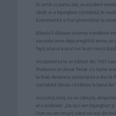
În urmă cu patru zile, un incident simila
tânăr și-a înjunghiat contabilul, în ciu
Evenimentul a fost premeditat și studia
Băiatul îi dăduse victimei o întâlnire în
sacoului avea deja pregătită arma, un cu
fapt, atacul a avut loc la un minut după
Inculpatul este un bărbat din 1957 car
finalizeze un dosar fiscal. Cu toate ac
la final, deoarece așteptarea a dus la fur
contabilul dându-i întâlnire la barul din 
Acuzatul, însă, nu se căiește, dimpotriv
el a subliniat: „Da, eu l-am înjunghiat ș
Cum nu am reușit, când voi ieși din înch