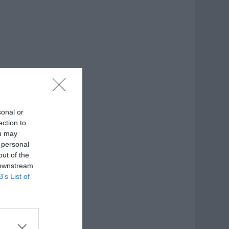
sonal or
ection to
ou may
 personal
out of the
 downstream
B’s List of