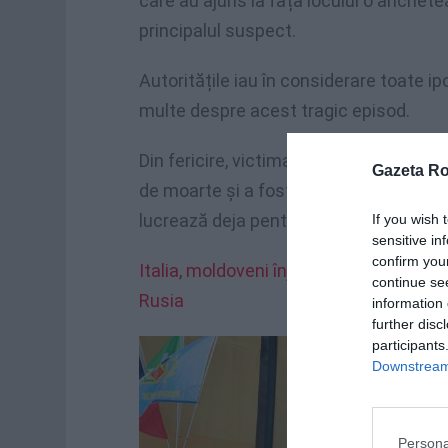
care au ajuns la fața locului o anchetea
principalul suspect.
Autoritățile iau în considerare toate i
multe despre acest tragic episod.
Din fericire, victima a fost transportată
Gazeta R
de moarte și a fost tratat prompt de per
lucrează deja pentru a înțelege dinamic
If you wish 
sensitive in
confirm you
Italia, moldoveni înjunghiați de un ucr
continue se
Rusia
information 
further disc
participants
Downstream 
Persona