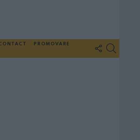
CONTACT
PROMOVARE
FOLLOW
SEARCH
US
Couple Photoshoot Paris