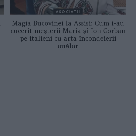
ASOCIAŢII
a
Magia Bucovinei la Assisi: Cum i-au
cucerit meșterii Maria și Ion Gorban
pe italieni cu arta încondeierii
ouălor