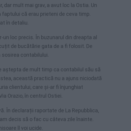
r, dar mult mai grav, a avut loc la Ostia. Un
da faptului că erau prieteni de ceva timp.
t în detaliu.
tr-un loc precis. În buzunarul din dreapta al
țit de bucătărie gata de a fi folosit. De
 sosirea contabilului.
e aștepta de mult timp ca contabilul său să
estea, această practică nu a ajuns niciodată
ia clientului, care și-ar fi înjunghiat
Via Orazio, în centrul Ostiei.
ă. În declarații raportate de La Repubblica,
i am decis să o fac cu câteva zile înainte.
isoare îl voi ucide.