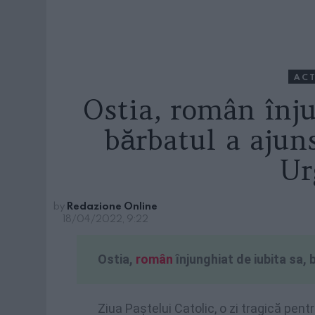
ACT
Ostia, român înju
bărbatul a ajuns
Ur
by
Redazione Online
18/04/2022, 9:22
Ostia,
român
înjunghiat de iubita sa, 
Ziua Paștelui Catolic, o zi tragică pent