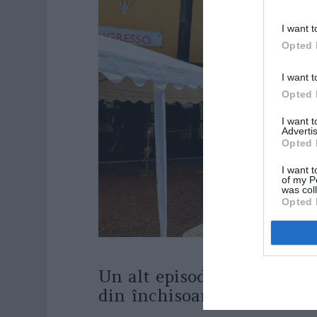
I want t
Opted 
I want t
Opted 
I want 
Advertis
Opted 
I want t
of my P
was col
Opted 
Un alt episod violent la Ost
din închisoare”.