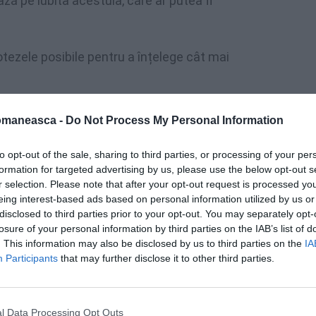
ză pe iubita acestuia, care ar putea fi
potezele posibile pentru a înțelege cât mai
 la timp la spital. Bărbatul nu este în pericol
omaneasca -
Do Not Process My Personal Information
sonalul medical al spitalului. Poliția
a exactă a violențelor suferite de bărbat.
to opt-out of the sale, sharing to third parties, or processing of your per
formation for targeted advertising by us, please use the below opt-out s
r selection. Please note that after your opt-out request is processed y
ainean, dispută despre războiul început de
eing interest-based ads based on personal information utilized by us or
disclosed to third parties prior to your opt-out. You may separately opt-
losure of your personal information by third parties on the IAB’s list of
. This information may also be disclosed by us to third parties on the
IA
Participants
that may further disclose it to other third parties.
l Data Processing Opt Outs