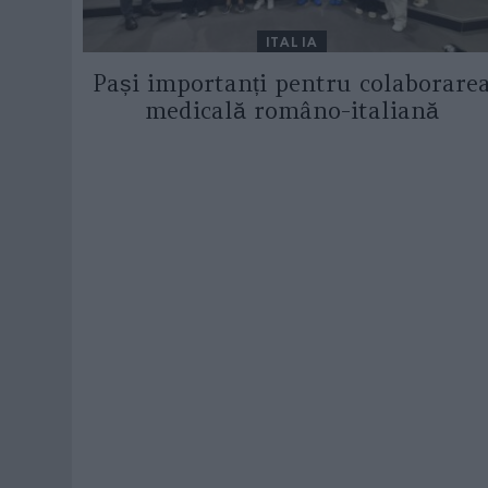
ITALIA
Pași importanți pentru colaborare
medicală româno-italiană