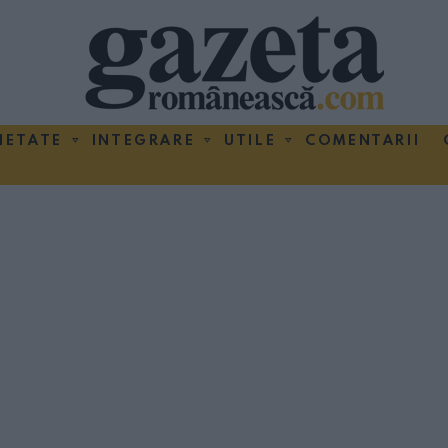
IETATE
INTEGRARE
UTILE
COMENTARII