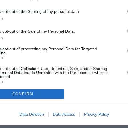
o opt-out of the Sharing of my personal data.
In
o opt-out of the Sale of my Personal Data.
In
to opt-out of processing my Personal Data for Targeted
ing.
In
o opt-out of Collection, Use, Retention, Sale, and/or Sharing
ersonal Data that Is Unrelated with the Purposes for which it
lected.
In
CONFIRM
ia: „Îl voi ucide imediat ce ies
Data Deletion
Data Access
Privacy Policy