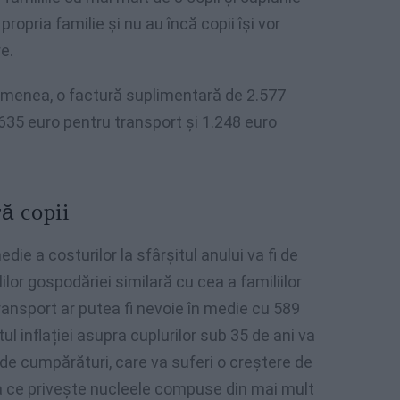
ropria familie și nu au încă copii își vor
e.
emenea, o factură suplimentară de 2.577
635 euro pentru transport și 1.248 euro
ă copii
die a costurilor la sfârșitul anului va fi de
ilor gospodăriei similară cu cea a familiilor
ansport ar putea fi nevoie în medie cu 589
ul inflației asupra cuplurilor sub 35 de ani va
l de cumpărături, care va suferi o creștere de
ea ce privește nucleele compuse din mai mult