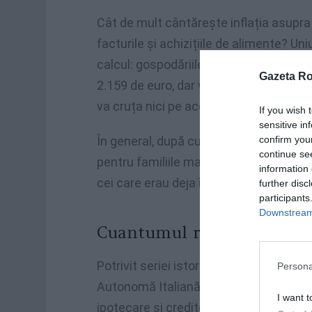
Cât de mult cântărește inflația asupra f
facturile și achizițiile de alimente? U
calcul: gospodăriile cu un singur copil 
Gazeta R
2.159 de euro, dar vor exista consecinț
va cruța nici pe acestea.
If you wish 
sensitive in
confirm you
În general, după cum a raportat Il Sole 
continue se
pentru familiile mai numeroase, dar mai 
information 
cei care erau deja în dificultate, scrie
f
further disc
participants
Downstream 
Cuantumul ratelor neplăti
Potrivit seriei istorice a Băncii Italiei
Persona
Autonomă Italiană) în ultimul an, cuant
I want t
ipotecare și creditelor acordate de bă