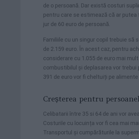
de o persoană. Dar există costuri supli
pentru care se estimează că ar putea fi
jur de 60 euro de persoană.
Familiile cu un singur copil trebuie să 
de 2.159 euro. În acest caz, pentru achi
considerare cu 1.055 de euro mai mult d
combustibilul și deplasarea vor trebui
391 de euro vor fi cheltuiți pe alimente 
Creșterea pentru persoane
Celibatarii între 35 si 64 de ani vor ave
Costurile cu locuința vor fi cea mai ma
Transportul și cumpărăturile la superm