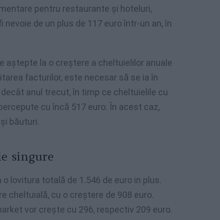
mentare pentru restaurante și hoteluri,
 nevoie de un plus de 117 euro într-un an, în
se aștepte la o creștere a cheltuielilor anuale
tarea facturilor, este necesar să se ia în
ecât anul trecut, în timp ce cheltuielile cu
 percepute cu încă 517 euro. În acest caz,
și băuturi.
le singure
a o lovitura totală de 1.546 de euro in plus.
re cheltuială, cu o creștere de 908 euro.
arket vor crește cu 296, respectiv 209 euro.