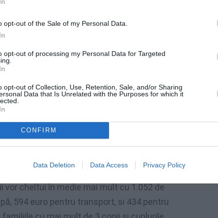
In
o opt-out of the Sale of my Personal Data.
In
mpit cu peste 38% în
to opt-out of processing my Personal Data for Targeted
ing.
 anunță un pachet de
In
ăsuri
o opt-out of Collection, Use, Retention, Sale, and/or Sharing
ersonal Data that Is Unrelated with the Purposes for which it
lected.
In
CONFIRM
tru cupluri cu copii
 a Consumatorilor la sfârșitul anului 2022
Data Deletion
Data Access
Privacy Policy
.303 de euro mai mult decât în ​​2021. Intrând
pii vor cheltui în medie mai mult cu 1.052 de
apă, 594 euro pentru transport, si 434 pentru
amiliile cu mai mult de 3 copii și cuplurile