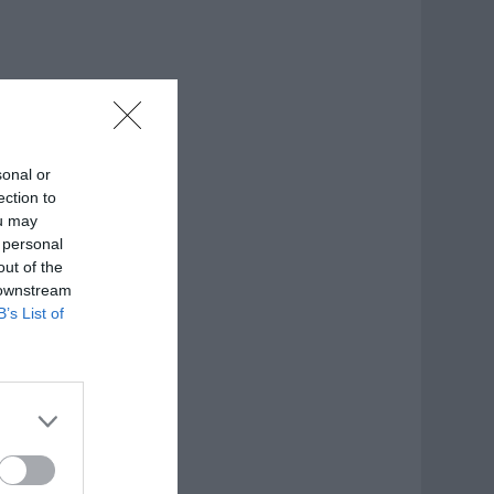
sonal or
ection to
ou may
 personal
out of the
 downstream
B’s List of