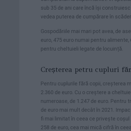
sub 35 de ani care încă își construiesc p
vedea puterea de cumpărare în scăder
Gospodăriile mai mari pot avea, de as
euro, 475 euro numai pentru alimente, 
pentru cheltuieli legate de locuință.
Creșterea petru cupluri făr
Pentru cuplurile fără copii, creșterea me
2.360 de euro. Cu o creștere a cheltuiel
numeroase, de 1.247 de euro. Pentru tr
de euro mai mult decât în ​​2021. Impact
fi mai limitat în ceea ce privește coșu
258 de euro, cea mai mică cifră în ce