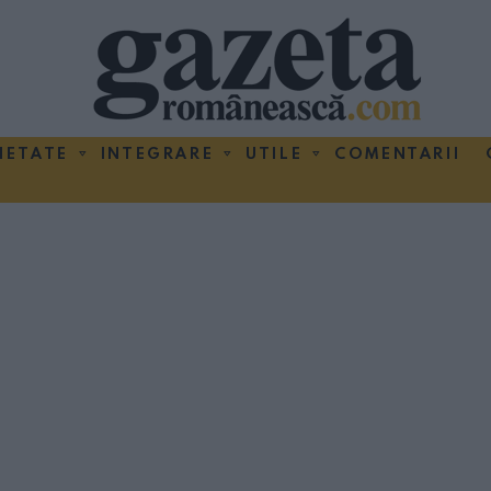
IETATE
INTEGRARE
UTILE
COMENTARII