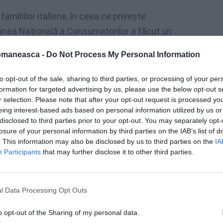
amiliilor italiene, în ceea ce privește
niunea Națională a Consumatorilor a făcut un
își vor vedea cheltuielile anuale crescând cu
omaneasca -
Do Not Process My Personal Information
e și pentru persoanele singure: inflația nu le
to opt-out of the sale, sharing to third parties, or processing of your per
formation for targeted advertising by us, please use the below opt-out s
r selection. Please note that after your opt-out request is processed y
24 ore, cele mai mari consecințe vor fi
eing interest-based ads based on personal information utilized by us or
ales costul ridicat al vieții îi va afecta pe
disclosed to third parties prior to your opt-out. You may separately opt-
anpage.it
.
losure of your personal information by third parties on the IAB’s list of
. This information may also be disclosed by us to third parties on the
IA
Participants
that may further disclose it to other third parties.
te
 elaborată de Fabi (Federația Bancară
l Data Processing Opt Outs
umul ratelor neplătite ale creditelor
o opt-out of the Sharing of my personal data.
nci a crescut cu aproape un miliard de euro.