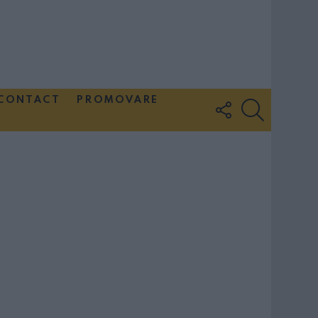
CONTACT
PROMOVARE
FOLLOW
SEARCH
US
Couple Photoshoot Paris