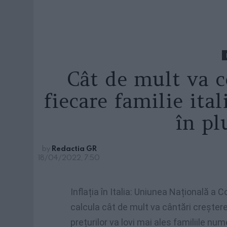
Cât de mult va c
fiecare familie ita
în pl
by
Redactia GR
18/04/2022, 7:50
Inflația în Italia: Uniunea Națională a
calcula cât de mult va cântări creșterea
prețurilor va lovi mai ales familiile nu