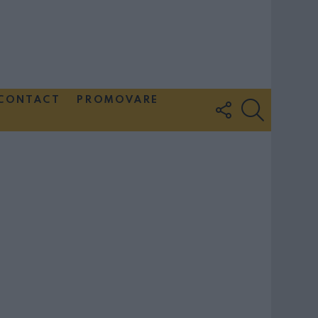
CONTACT
PROMOVARE
FOLLOW
SEARCH
US
Couple Photoshoot Paris