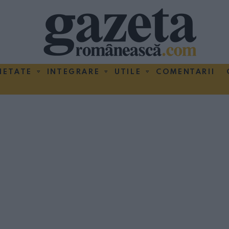
IETATE
INTEGRARE
UTILE
COMENTARII