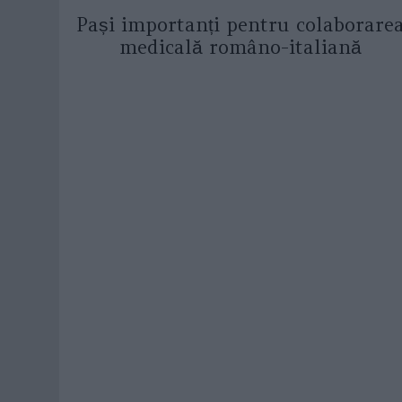
Pași importanți pentru colaborare
medicală româno-italiană