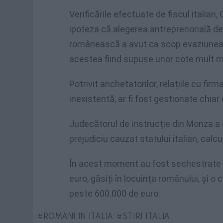
Verificările efectuate de fiscul italian,
ipoteza că alegerea antreprenorială de 
românească a avut ca scop evaziunea de
acestea fiind supuse unor cote mult ma
Potrivit anchetatorilor, relațiile cu fi
inexistentă, ar fi fost gestionate chiar
Judecătorul de instrucție din Monza a
prejudiciu cauzat statului italian, calc
În acest moment au fost sechestrate 
euro, găsiți în locuința românului, și o
peste 600.000 de euro.
ROMANI IN ITALIA
STIRI ITALIA