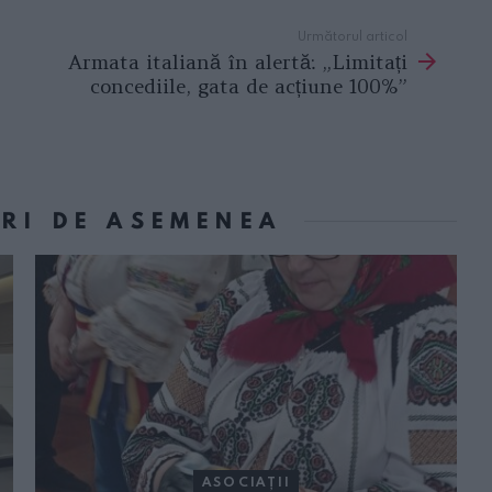
Următorul articol
Armata italiană în alertă: „Limitați
concediile, gata de acțiune 100%”
ORI DE ASEMENEA
ASOCIAŢII