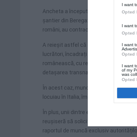
I want t
Ancheta a început în urma unui control
Opted 
șantier din Beregazzo con Figliaro, unde
I want t
români, au contracte legale.
Opted 
A reieșit astfel că societatea ar fi ang
I want 
Advertis
lucrători, încadrați ca lucrători subor
Opted 
românească, cu respectarea unei legi 
I want t
of my P
detașarea transnațională a lucrătorilor
was col
Opted 
În acest caz, muncitorii, care au fost 
locuiau în Italia, împreună cu familiile lo
În plus, unii dintre ei, în ciuda faptului
reușiseră să solicite și să obțină venit
raportul de muncă exclusiv autoritățilo