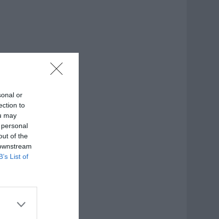
sonal or
ection to
ou may
 personal
out of the
 downstream
B’s List of