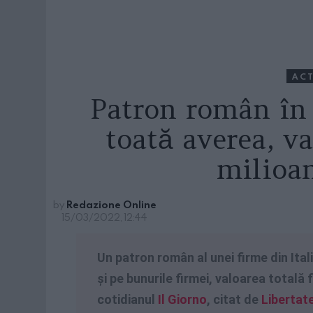
ACT
Patron român în 
toată averea, va
milioa
by
Redazione Online
15/03/2022, 12:44
Un patron român al unei firme din Ita
și pe bunurile firmei, valoarea totală 
cotidianul
Il Giorno
, citat de
Libertat