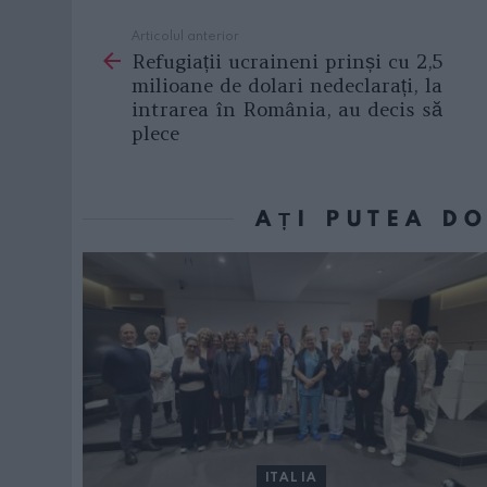
Articolul anterior
See
Refugiații ucraineni prinși cu 2,5
more
milioane de dolari nedeclarați, la
intrarea în România, au decis să
plece
AȚI PUTEA D
ITALIA