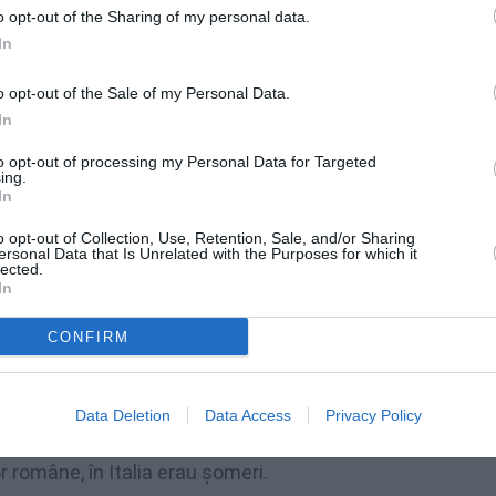
o opt-out of the Sharing of my personal data.
 de rutină legat de munca la negru, pe
In
 s-a verificat dacă muncitorii, care erau tot
o opt-out of the Sale of my Personal Data.
In
ajat, din 2015 până în 2021, circa 75 de
to opt-out of processing my Personal Data for Targeted
ing.
donați, dar detașați temporar de o societate
In
specifice din 2016 care reglementează
o opt-out of Collection, Use, Retention, Sale, and/or Sharing
ersonal Data that Is Unrelated with the Purposes for which it
.
lected.
In
declarați detașați de o firmă românească,
CONFIRM
r, de mulți ani.
 că își primeau salariul în mod regulat,
Data Deletion
Data Access
Privacy Policy
uri de cetățenie: pentru că, declarând
r române, în Italia erau șomeri.