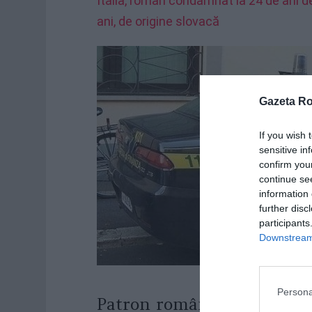
Italia, român condamnat la 24 de ani de
ani, de origine slovacă
Gazeta R
If you wish 
sensitive in
confirm you
continue se
information 
further disc
participants
Downstream 
Persona
Patron român în Italia, se