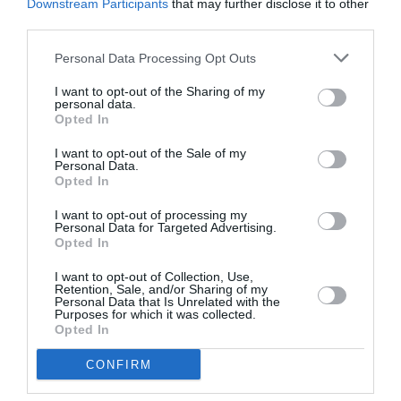
Downstream Participants
that may further disclose it to other
considerate implementate „cu efect imediat”, se
third parties.
solicită limitarea pe cât posibil a „divizării unităților”,
Personal Data Processing Opt Outs
evaluând fiecare cerere a teritoriilor, care trebuie să
aibă avizare „la nivel central”. „. Pe de altă parte,
I want to opt-out of the Sharing of my
personal data.
personalul pe bază fixă ​​este sfătuit să alimenteze cu
Opted In
prioritate „departamentele care exprimă unitate de
I want to opt-out of the Sale of my
Personal Data.
pregătire”.
Opted In
RAZBOI UCRAINA
STIRI ITALIA
I want to opt-out of processing my
Personal Data for Targeted Advertising.
Opted In
Articolul anterior
See
Patron român în Italia, sechestru pe toată
more
I want to opt-out of Collection, Use,
Retention, Sale, and/or Sharing of my
averea, valoare totală de 2,7 milioane de
Personal Data that Is Unrelated with the
euro
Purposes for which it was collected.
Opted In
Următorul articol
Mărțișorul în Italia, între pandemie și
CONFIRM
război: ”Ne-am simțit cu sufletul acasă”