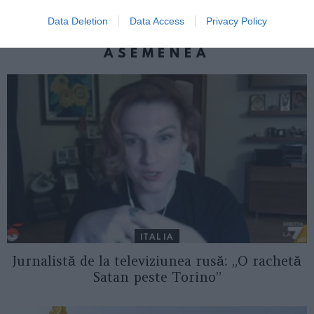
Data Deletion
Data Access
Privacy Policy
AȚI PUTEA DORI DE
ASEMENEA
ITALIA
Jurnalistă de la televiziunea rusă: „O rachetă
Satan peste Torino”