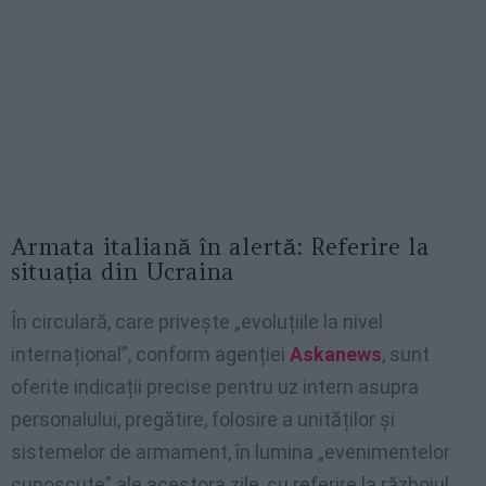
Armata italiană în alertă: Referire la
situația din Ucraina
În circulară, care privește „evoluțiile la nivel
internațional”, conform agenției
Askanews
, sunt
oferite indicații precise pentru uz intern asupra
personalului, pregătire, folosire a unităților și
sistemelor de armament, în lumina „evenimentelor
cunoscute” ale acestora zile, cu referire la războiul