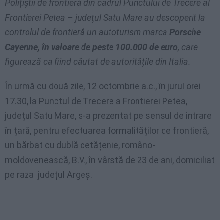
Polițiștii de frontieră din cadrul Punctului de Trecere al
Frontierei Petea – judeţul Satu Mare au descoperit la
controlul de frontieră un autoturism marca
Porsche
Cayenne, în valoare de peste 100.000 de euro
, care
figurează ca fiind căutat de autoritățile din Italia.
În urmă cu două zile, 12 octombrie a.c., în jurul orei
17.30, la Punctul de Trecere a Frontierei Petea,
județul Satu Mare, s-a prezentat pe sensul de intrare
în țară, pentru efectuarea formalităților de frontieră,
un bărbat cu dublă cetățenie, româno-
moldovenească, B.V., în vârstă de 23 de ani, domiciliat
pe raza județul Argeș.