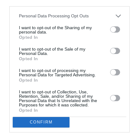
third parties.
Personal Data Processing Opt Outs
I want to opt-out of the Sharing of my
personal data.
Opted In
I want to opt-out of the Sale of my
ROMANI IN DIASPORA
STIRI DIASPORA
Personal Data.
STIRI ITALIA
Opted In
I want to opt-out of processing my
Articolul anterior
See
Personal Data for Targeted Advertising.
Aberația zilei despre votul din diaspora:
more
Opted In
”Cetăţenii se duc şi pentru o cafea, un suc
I want to opt-out of Collection, Use,
la secţie”
Retention, Sale, and/or Sharing of my
Personal Data that Is Unrelated with the
Următorul articol
Purposes for which it was collected.
Român din Italia, apel disperat pentru a-și
Opted In
găsi fiica de 16 ani: ”Mi-e teamă să nu se
CONFIRM
întâmple ca la Caracal”