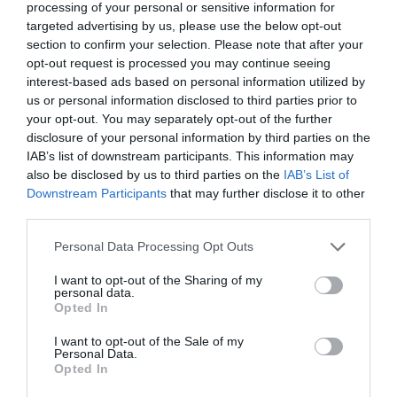
processing of your personal or sensitive information for
copii români de 5, 7 şi 10 anni, care a avut loc la Naro.
targeted advertising by us, please use the below opt-out
section to confirm your selection. Please note that after your
La această concluzie au ajuns carabinierii. (…) Mama
opt-out request is processed you may continue seeing
copiilor a povestit că înainte de a se simţi rău, copiii
interest-based ads based on personal information utilized by
us or personal information disclosed to third parties prior to
au mâncat bomboane de ciocolată. Teză însă în
your opt-out. You may separately opt-out of the further
evaluarea anchetatorilor, care însă cred că cei trei au
disclosure of your personal information by third parties on the
băut metanol dintr-o sticlă lăsată în bucătărie şi
IAB’s list of downstream participants. This information may
also be disclosed by us to third parties on the
IAB’s List of
luată drept apă."
Downstream Participants
that may further disclose it to other
third parties.
Acelaşi cotidian scrie că "s-a lămurit misterul plasei
Personal Data Processing Opt Outs
cu alimente lăsată în faţa casei, care conţinea
portocale şi o sticlă de vin sigilată. A lăsat-o o rudă
I want to opt-out of the Sharing of my
personal data.
care cu puşin timp înainte s-a dus în farmacie pentru
Opted In
a cumpăra medicamente. Cade astfel ipoteza că
I want to opt-out of the Sale of my
Personal Data.
cineva ar fi vrut să comită un act de natură rasială,
Opted In
încercând să-i otrăvească pe componenţii familiei