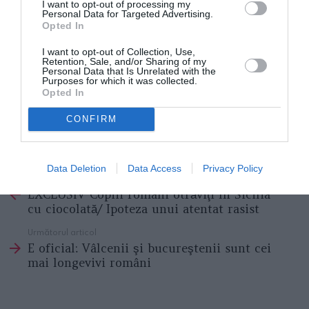
I want to opt-out of processing my
care de un an trăieşte în localitatea agrigentină."
Personal Data for Targeted Advertising.
Opted In
Ulterior, după cum a declarat mama celor trei fraţi
I want to opt-out of Collection, Use,
Retention, Sale, and/or Sharing of my
pentru Gazeta Românească, s-a aflat că plasa cu vin
Personal Data that Is Unrelated with the
Purposes for which it was collected.
şi bomboane fusese doar adusă în casă de o rudă,
Opted In
după ce a fost lăsată agăţată de clanţă de
CONFIRM
către persoane necunoscute.
Data Deletion
Data Access
Privacy Policy
Articolul anterior
See
EXCLUSIV Copiii români otrăviţi în Sicilia
more
cu ciocolată/ Ipoteza unui atentat rasist
Următorul articol
E oficial: Vâlcenii şi bucureştenii sunt cei
mai longevivi români