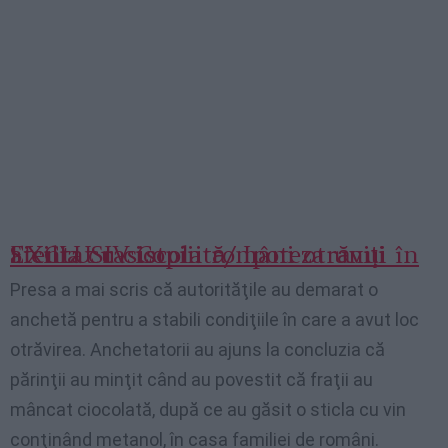
EXCLUSIV Copiii români otrăviţi în Sicilia cu ciocolată/ Ipoteza unui atentat rasist
Presa a mai scris că autorităţile au demarat o
anchetă pentru a stabili condiţiile în care a avut loc
otrăvirea. Anchetatorii au ajuns la concluzia că
părinţii au minţit când au povestit că fraţii au
mâncat ciocolată, după ce au găsit o sticla cu vin
conţinând metanol, în casa familiei de români.