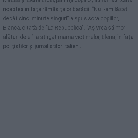
noaptea în faţa rămăşiţelor barăcii: “Nu i-am lăsat
decât cinci minute singuri” a spus sora copiilor,
Bianca, citată de “La Repubblica”. “Aş vrea să mor
alături de ei”, a strigat mama victimelor, Elena, în faţa
poliţiştilor şi jurnaliştilor italieni.