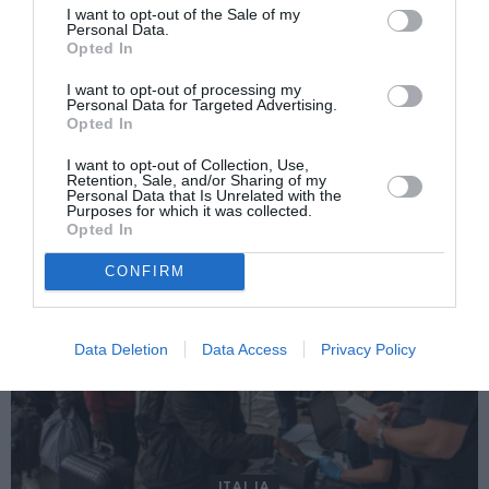
„noului torinez”
I want to opt-out of the Sale of my
Personal Data.
Următorul articol
Opted In
Ramona Bădescu despre rugul de la
I want to opt-out of processing my
Acquasanta: “Responsabilitatea societăţii”
Personal Data for Targeted Advertising.
Opted In
I want to opt-out of Collection, Use,
AȚI PUTEA DORI DE
Retention, Sale, and/or Sharing of my
ASEMENEA
Personal Data that Is Unrelated with the
Purposes for which it was collected.
Opted In
CONFIRM
Data Deletion
Data Access
Privacy Policy
ITALIA