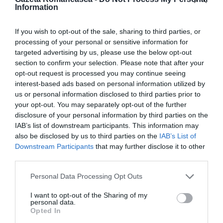
Information
să fie înmormântaţi în România.
Famiille de romi fuseseră evacuate acum câteva luni
If you wish to opt-out of the sale, sharing to third parties, or
processing of your personal or sensitive information for
dintr-o tabără de nomazi din zona Cafarella, nu
targeted advertising by us, please use the below opt-out
departe de cartierul Acquasanta. Primarul Gianni
section to confirm your selection. Please note that after your
opt-out request is processed you may continue seeing
Alemanno a anunţat că se va întâlni în cursul
interest-based ads based on personal information utilized by
dimineţii de luni, 7 februarie, cu prefectul Romei,
us or personal information disclosed to third parties prior to
Giuseppe Pecoraro, pentru a discuta despre
your opt-out. You may separately opt-out of the further
disclosure of your personal information by third parties on the
chestiunea taberelor neautorizate de nomazi.
IAB’s list of downstream participants. This information may
also be disclosed by us to third parties on the
IAB’s List of
(Foto Il Messaggero)
Downstream Participants
that may further disclose it to other
third parties.
Miruna Căjvăneanu
Personal Data Processing Opt Outs
I want to opt-out of the Sharing of my
personal data.
Articolul anterior
See
Opted In
Daniela Jara Moya, modelul perfect al
more