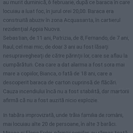
au murit duminică, 6 februarie, după ce baraca în care
locuiau a luat foc, în jurul orei 20,00. Baraca era
construită abuziv în zona Acquasanta, în cartierul
rezidenţial Appia Nuova.
Sebastian, de 11 ani, Patrizia, de 8, Fernando, de 7 ani,
Raul, cel mai mic, de doar 3 ani au fost lăsaţi
nesupravegheaţi de către părinţii lor, care se aflau la
cumpărături. Cea care a dat alarma a fost sora mai
mare a copiilor, Bianca, o fată de 18 ani, care a
descoperit baraca de carton cuprinsă de flăcări.
Cauza incendiului încă nu a fost stabilită, dar martorii
afirmă că nu a fost auzită nicio explozie.
In tabăra improvizată, unde trăia familia de români,
mai locuiau alte 20 de persoane, în alte 3 barăci.
Mircea şi Elena Erdei, părinţii copiilor, au rămas toată