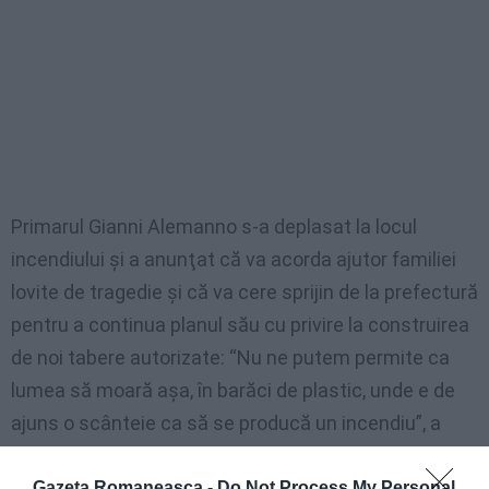
Primarul Gianni Alemanno s-a deplasat la locul
incendiului şi a anunţat că va acorda ajutor familiei
lovite de tragedie şi că va cere sprijin de la prefectură
pentru a continua planul său cu privire la construirea
de noi tabere autorizate: “Nu ne putem permite ca
lumea să moară aşa, în barăci de plastic, unde e de
ajuns o scânteie ca să se producă un incendiu”, a
spus Alemanno, citat de “La Repubblica”. Părinţii
victimelor i-au cerut primarului ca toţi cei patru fraţi
Gazeta Romaneasca -
Do Not Process My Personal