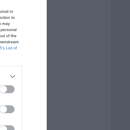
sonal or
ection to
ou may
 personal
out of the
 downstream
B’s List of