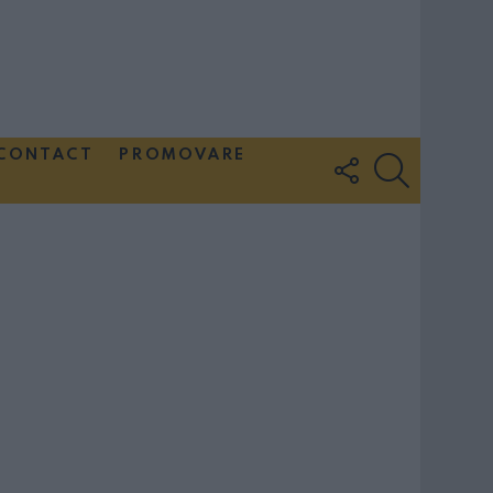
CONTACT
PROMOVARE
FOLLOW
SEARCH
US
Couple Photoshoot Paris