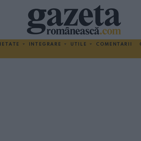
IETATE
INTEGRARE
UTILE
COMENTARII