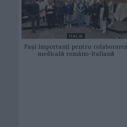
ITALIA
Pași importanți pentru colaborare
medicală româno-italiană