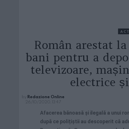
ACT
Român arestat la
bani pentru a depoz
televizoare, mașin
electrice ș
by
Redazione Online
26/10/2020, 13:47
Afacerea bănoasă și ilegală a unui ro
după ce polițiștii au descoperit că adu