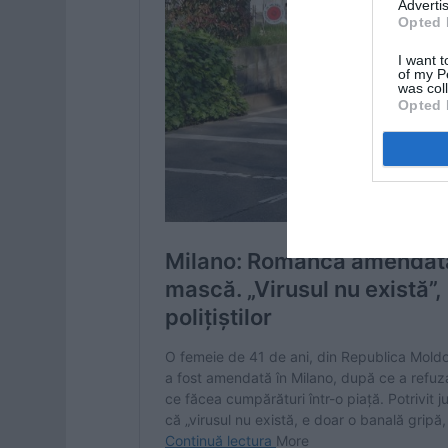
Advertis
Opted 
I want t
of my P
was col
Opted 