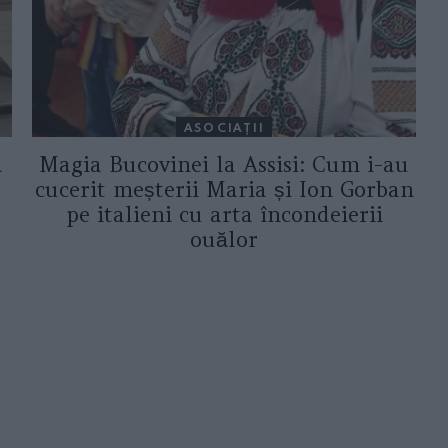
ASOCIAŢII
a
Magia Bucovinei la Assisi: Cum i-au
cucerit meșterii Maria și Ion Gorban
pe italieni cu arta încondeierii
ouălor