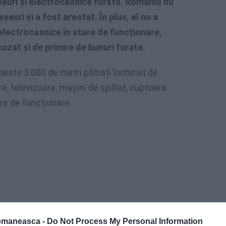
euri și electrocasnice furate. Românul nu
euri și a fost arestat. În plus, el nu a
electrocasnice în stare de funcționare,
uzat și de primire de bunuri furate.
este 3.000 de metri pătrați închiriat de
re, televizoare, mașini de spălat, cuptoare
are de funcționare.
omaneasca -
Do Not Process My Personal Information