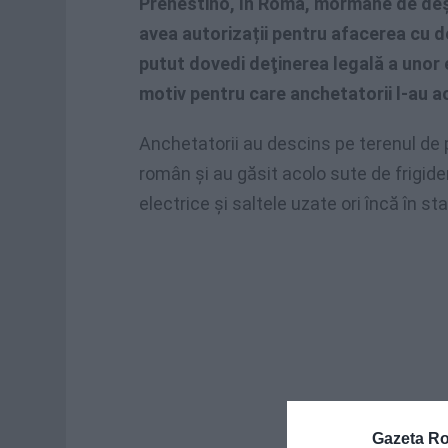
Prenestino, în Roma, mormane de deș
avea autorizații pentru afacerea cu deș
putut dovedi deţinerea legală a unor 
motiv pentru care anchetatorii l-au ac
Anchetatorii au descins pe terenul de p
român și au găsit acolo sute de frigide
electrice și saltele uzate ori încă în st
Gazeta R