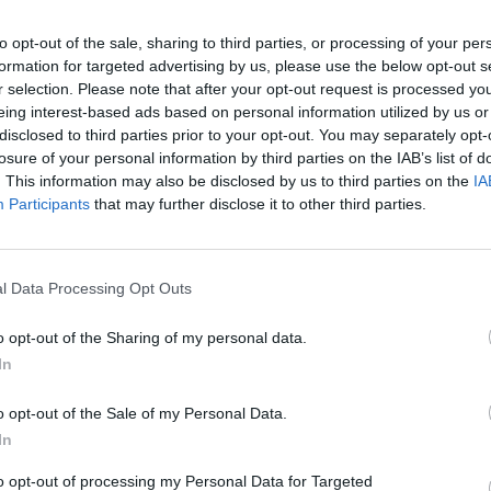
to opt-out of the sale, sharing to third parties, or processing of your per
formation for targeted advertising by us, please use the below opt-out s
r selection. Please note that after your opt-out request is processed y
oasă și ilegală, căci nu avea autorizații
eing interest-based ads based on personal information utilized by us or
t de infracțiunea de gestionare ilicită a
disclosed to third parties prior to your opt-out. You may separately opt-
losure of your personal information by third parties on the IAB’s list of
.
Potrivit agenților de mediu, deșeurile
. This information may also be disclosed by us to third parties on the
IA
e și expuse la agenții atmosferici ar fi
Participants
that may further disclose it to other third parties.
colli.it, citat de observatornews.ro.
u găsit numeroase aparate electrocasnice
l Data Processing Opt Outs
ntru că românul nu a putut dovedi
deţinerea
o opt-out of the Sharing of my personal data.
clusiv de primire de bunuri furate.
In
ebook:
GAZETA ROMÂNEASCĂ
o opt-out of the Sale of my Personal Data.
In
to opt-out of processing my Personal Data for Targeted