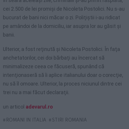
În seara aceleaşi zile, criminalii şi-au primit răsplata,
cei 2.500 de lei promişi de Nicoleta Postolici. Nu s-au
bucurat de bani nici măcar o zi. Poliţiştii i-au ridicat
pe amândoi de la domiciliu, iar asupra lor au găsit şi
banii.
Ulterior, a fost reţinută şi Nicoleta Postolici. În faţa
anchetatorilor, cei doi bărbaţi au încercat să
minimalizeze ceea ce făcuseră, spunând că
intenţionaseră să îi aplice italianului doar o corecţie,
nu să îl omoare. Ulterior, la proces niciunul dintre cei
trei nu a mai făcut declaraţii.
un articol
adevarul.ro
ROMANI IN ITALIA
STIRI ROMANIA