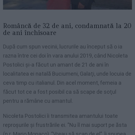
Româncă de 32 de ani, condamnată la 20
de ani închisoare
După cum spun vecinii, lucrurile au început să o ia
razna între cei doi în vara anului 2019, când Nicoleta
Postolici şi-a făcut un amant de 21 de ani în
localitatea ei natală Buciumeni, Galaţi, unde locuia de
ceva timp cu italianul. Din acel moment, femeia a
făcut tot ce a fost posibil ca să scape de soţul
pentru a rămâne cu amantul.
Nicoleta Postolici îi transmitea amantului toate
reproşurile şi frustrările ei. ”Nu îl mai suport pe ăsta
(n.r. Mario Monaco), ”Vreau să scap de el”, îi spunea