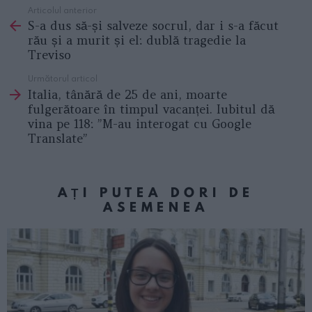
Articolul anterior
See
S-a dus să-și salveze socrul, dar i s-a făcut
more
rău și a murit și el: dublă tragedie la
Treviso
Următorul articol
Italia, tânără de 25 de ani, moarte
fulgerătoare în timpul vacanței. Iubitul dă
vina pe 118: ”M-au interogat cu Google
Translate”
AȚI PUTEA DORI DE
ASEMENEA