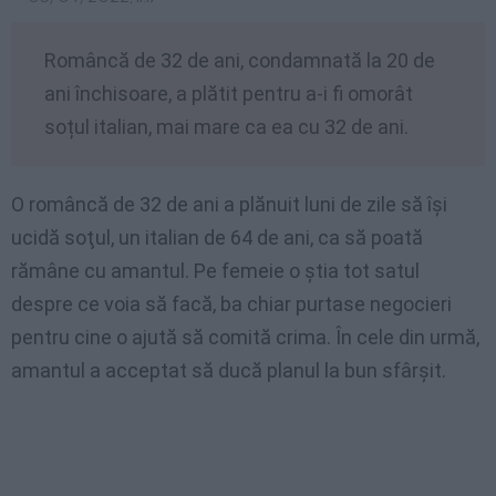
Româncă de 32 de ani, condamnată la 20 de
ani închisoare, a plătit pentru a-i fi omorât
soțul italian, mai mare ca ea cu 32 de ani.
O româncă de 32 de ani a plănuit luni de zile să îşi
ucidă soţul, un italian de 64 de ani, ca să poată
rămâne cu amantul. Pe femeie o ştia tot satul
despre ce voia să facă, ba chiar purtase negocieri
pentru cine o ajută să comită crima. În cele din urmă,
amantul a acceptat să ducă planul la bun sfârşit.