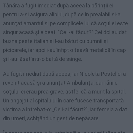
Tânăra a fugit imediat după aceea la părinţii ei
pentru a-şi asigura alibiul, după ce în prealabil şi-a
anunţat amantul şi pe complicele lui că soţul ei este
singur acasă şi e beat. ”Ce i-ai făcut?” Cei doi au dat
buzna peste italian şi l-au bătut cu pumnii şi
picioarele, iar apoi i-au înfipt o ţeavă metalică în cap
şi l-au lăsat într-o baltă de sânge.
Au fugit imediat după aceea, iar Nicoleta Postolici a
revenit acasă şi a anunţat Ambulanţa, dar rănile
soţului ei erau prea grave, astfel că a murit la spital.
Un angajat al spitalului în care fusese transportată
victima a întrebat-o: „Ce i-ai făcut?”, iar femeia a dat
din umeri, schiţând un gest de nepăsare.