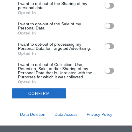
I want to opt-out of the Sharing of my
personal data.
În ziua fatidică, pe 30.12.2019, Nicoleta Postolici a
Opted In
creat un adevărat scenariu ce avea să ducă la
I want to opt-out of the Sale of my
Personal Data.
moartea partenerului său de viaţă. Timp de luni de
Opted In
zile, femeia încercase să acrediteze ideea în sat că
I want to opt-out of processing my
este bătută de soţul ei, deşi nu avea niciodată urme
Personal Data for Targeted Advertising.
Opted In
de violenţă pe corp.
I want to opt-out of Collection, Use,
Retention, Sale, and/or Sharing of my
Personal Data that Is Unrelated with the
I-au înfipt o ţeavă metalică în cap şi l-au
Purposes for which it was collected.
lăsat într-o baltă de sânge.
Opted In
CONFIRM
În ziua crimei, Nicoleta Postolici şi-a provocat soţul
să o lovească, intrând într-un conflict cu el. Bărbatul
era băut bine şi a tras-o mai întâi de păr, iar apoi a
Data Deletion
Data Access
Privacy Policy
lovit-o cu pumnul în zona nasului şi a tâmplei.