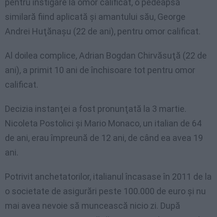
pentru instigare la omor calificat, o pedeapsă
similară fiind aplicată şi amantului său, George
Andrei Huţănaşu (22 de ani), pentru omor calificat.
Al doilea complice, Adrian Bogdan Chirvăsuţă (22 de
ani), a primit 10 ani de închisoare tot pentru omor
calificat.
Decizia instanţei a fost pronunţată la 3 martie.
Nicoleta Postolici şi Mario Monaco, un italian de 64
de ani, erau împreună de 12 ani, de când ea avea 19
ani.
Potrivit anchetatorilor, italianul încasase în 2011 de la
o societate de asigurări peste 100.000 de euro şi nu
mai avea nevoie să muncească nicio zi. După