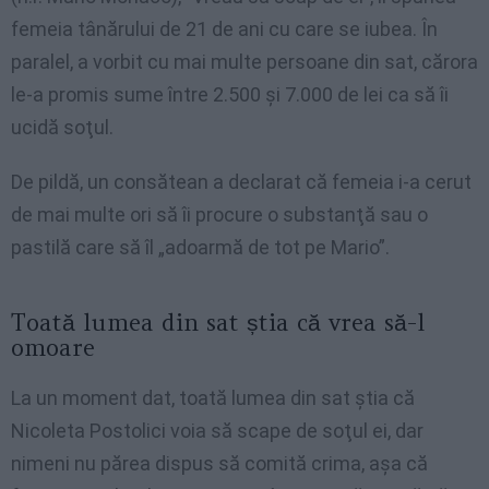
femeia tânărului de 21 de ani cu care se iubea. În
paralel, a vorbit cu mai multe persoane din sat, cărora
le-a promis sume între 2.500 şi 7.000 de lei ca să îi
ucidă soţul.
De pildă, un consătean a declarat că femeia i-a cerut
de mai multe ori să îi procure o substanţă sau o
pastilă care să îl „adoarmă de tot pe Mario”.
Toată lumea din sat știa că vrea să-l
omoare
La un moment dat, toată lumea din sat ştia că
Nicoleta Postolici voia să scape de soţul ei, dar
nimeni nu părea dispus să comită crima, aşa că