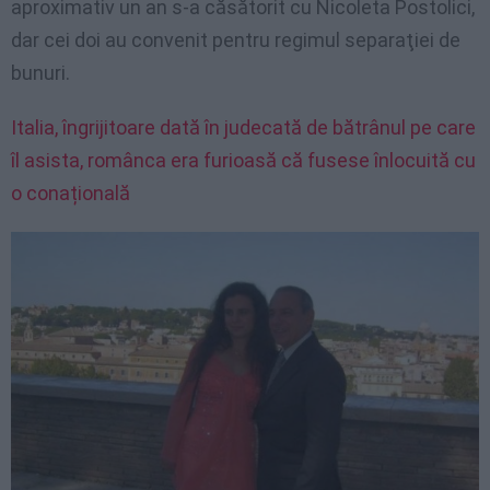
aproximativ un an s-a căsătorit cu Nicoleta Postolici,
dar cei doi au convenit pentru regimul separaţiei de
bunuri.
Italia, îngrijitoare dată în judecată de bătrânul pe care
îl asista, românca era furioasă că fusese înlocuită cu
o conațională