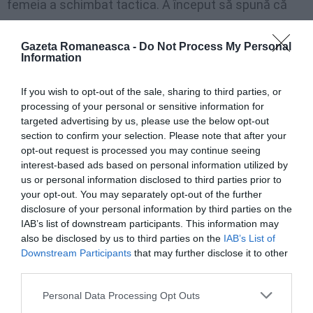
femeia a schimbat tactica. A început să spună că
soţul ei o bătea, dar fără să îi lase urme.
Gazeta Romaneasca -
Do Not Process My Personal
Information
Atât ea, cât şi amantul au început să poarte
negocieri cu foarte multe persoane, în special din
If you wish to opt-out of the sale, sharing to third parties, or
cercul lor de apropiaţi, ca să îi ajute la „grăbirea
processing of your personal or sensitive information for
targeted advertising by us, please use the below opt-out
sfârşitului unui italian care oricum era pe moarte,
section to confirm your selection. Please note that after your
contra unei sume de bani”. Familia lui George Andrei
opt-out request is processed you may continue seeing
Huţănaşu i-a cerut în repetate rânduri să rupă relaţia
interest-based ads based on personal information utilized by
us or personal information disclosed to third parties prior to
cu Nicoleta Postolici, dar tânărul părea intrat în
your opt-out. You may separately opt-out of the further
transă şi nici nu a vrut să audă.
disclosure of your personal information by third parties on the
IAB’s list of downstream participants. This information may
also be disclosed by us to third parties on the
IAB’s List of
În cele din urmă, amantul său de 21 de ani, George
Downstream Participants
that may further disclose it to other
Andrei Huţănaşu, şi un alt bărbat, Adrian Bogdan
third parties.
Chirvăsuţă, au fost de acord să îl omoare pe italian
Personal Data Processing Opt Outs
pentru 2.500 de lei.