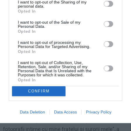
I want to opt-out of the Sharing of my
acord să mă lase să plec la muncă în altă regiune cu
personal data.
Opted In
un văr, în timp ce el va păstra copiii. Dar de îndată ce
am retras plângerea, el m-a oprit și totul a revenit la
I want to opt-out of the Sale of my
Personal Data.
cum era înainte, insulte și bătăi în fața copiilor’, a
Opted In
continuat ea.
I want to opt-out of processing my
Personal Data for Targeted Advertising.
Opted In
„Altă dată m-a urmărit fluturând un topor în mână și
strigând ‘te rup în două’, în timp ce eu fugeam
I want to opt-out of Collection, Use,
Retention, Sale, and/or Sharing of my
disperată, mereu cu copilul mic în brațe”, a continuat
Personal Data that Is Unrelated with the
Purposes for which it was collected.
ea, vorbind despre o escaladare a violenței care a
Opted In
făcut-o să se teamă pentru viața ei și a copiilor ei.
CONFIRM
„Era obsesiv de gelos, voia să aibă un control total
asupra mea, mă amenința că mă defăimează prin
Data Deletion
Data Access
Privacy Policy
intermediul rețelelor de socializare și chiar trimitea
fotografii intime cu mine fratelui și surorii mele”, a