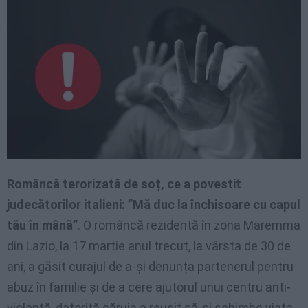
Româncă terorizată de soț, ce a povestit
judecătorilor italieni: ”Mă duc la închisoare cu capul
tău în mână”
. O româncă rezidentă în zona Maremma
din Lazio, la 17 martie anul trecut, la vârsta de 30 de
ani, a găsit curajul de a-și denunța partenerul pentru
abuz în familie și de a cere ajutorul unui centru anti-
violență, datorită căruia a reușit să-și schimbe viața,