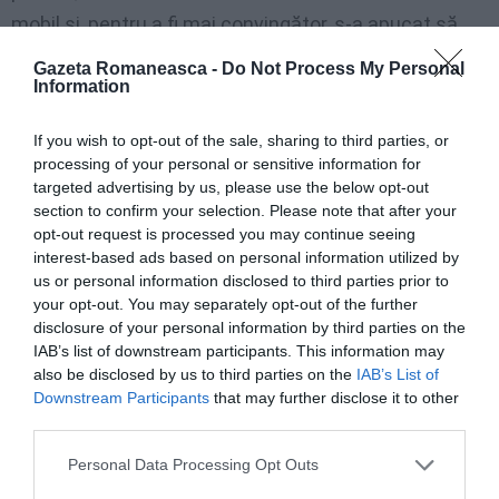
mobil și, pentru a fi mai convingător, s-a apucat să
mă amenințe cu un ciocan în fața a trei dintre copiii
Gazeta Romaneasca -
Do Not Process My Personal
Information
noștri, în timp ce ceilalți doi erau la școală. Îl aveam
pe cel mic în brațe, iar el îmi îndrepta ciocanul spre
If you wish to opt-out of the sale, sharing to third parties, or
cap, lovindu-se încet, dar amenințător, de genunchii și
processing of your personal or sensitive information for
targeted advertising by us, please use the below opt-out
picioarele mele”.
section to confirm your selection. Please note that after your
>>>
Italia, detalii infiorătoare: românce obligate prin
opt-out request is processed you may continue seeing
violență și sclavie să se prostitueze, doi români
interest-based ads based on personal information utilized by
us or personal information disclosed to third parties prior to
arestați
your opt-out. You may separately opt-out of the further
disclosure of your personal information by third parties on the
IAB’s list of downstream participants. This information may
”Mă duc la închisoare cu capul tău în
also be disclosed by us to third parties on the
IAB’s List of
mână”
Downstream Participants
that may further disclose it to other
third parties.
„Mi-am retras primele două plângeri, una pentru că
Personal Data Processing Opt Outs
mi-a cerut iertare, iar cealaltă pentru că a fost de