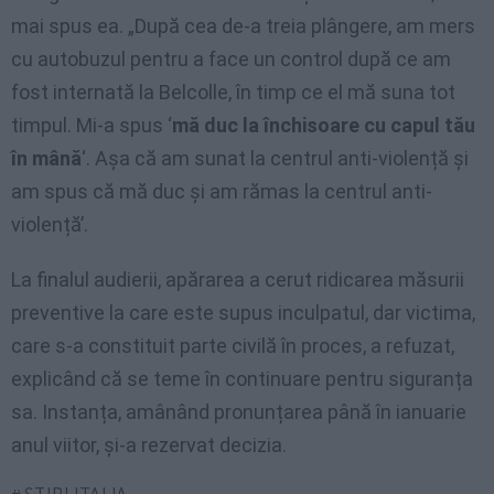
mai spus ea. „După cea de-a treia plângere, am mers
cu autobuzul pentru a face un control după ce am
fost internată la Belcolle, în timp ce el mă suna tot
timpul. Mi-a spus ‘
mă duc la închisoare cu capul tău
în mână
‘. Așa că am sunat la centrul anti-violență și
am spus că mă duc și am rămas la centrul anti-
violență’.
La finalul audierii, apărarea a cerut ridicarea măsurii
preventive la care este supus inculpatul, dar victima,
care s-a constituit parte civilă în proces, a refuzat,
explicând că se teme în continuare pentru siguranța
sa. Instanța, amânând pronunțarea până în ianuarie
anul viitor, și-a rezervat decizia.