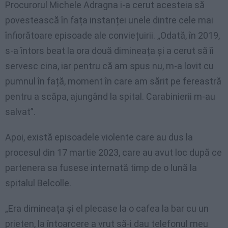
Procurorul Michele Adragna i-a cerut acesteia să
povestească în fața instanței unele dintre cele mai
înfiorătoare episoade ale conviețuirii. „Odată, în 2019,
s-a întors beat la ora două dimineața și a cerut să îi
servesc cina, iar pentru că am spus nu, m-a lovit cu
pumnul în față, moment în care am sărit pe fereastră
pentru a scăpa, ajungând la spital. Carabinierii m-au
salvat”.
Apoi, există episoadele violente care au dus la
procesul din 17 martie 2023, care au avut loc după ce
partenera sa fusese internată timp de o lună la
spitalul Belcolle.
„Era dimineața și el plecase la o cafea la bar cu un
prieten, la întoarcere a vrut să-i dau telefonul meu