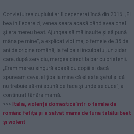
Conviețuirea cuplului ar fi degenerat încă din 2016. „El
bea în fiecare zi, venea seara acasă când avea chef
și era mereu beat. Ajungea să mă insulte și să pună
mâna pe mine”, a explicat victima, o femeie de 35 de
ani de origine română, la fel ca și inculpatul, un zidar
care, după serviciu, mergea direct la bar cu prietenii.
„Eram mereu singură acasă cu copiii și dacă
spuneam ceva, el țipa la mine că el este șeful și că
nu trebuie să-mi spună ce face și unde se duce”, a
continuat tânăra mamă.
>>>
Italia, violență domestică într-o familie de
români: fetița și-a salvat mama de furia tatălui beat
și violent