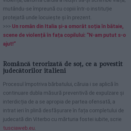
mutându-se împreună cu copiii într-o instituție
protejată unde locuiește și în prezent.
>>>
Un român din Italia și-a omorât soția în bătaie,
scene de violență în fața copilului: ”N-am putut s-o
ajut!”
Româncă terorizată de soț, ce a povestit
judecătorilor italieni
Procesul împotriva bărbatului, căruia i se aplică în
continuare dubla măsură preventivă de expulzare și
interdicția de a se apropia de partea ofensată, a
intrat ieri în plină desfășurare în fața completului de
judecată din Viterbo cu mărturia fostei iubite, scrie
tusciaweb.eu
.