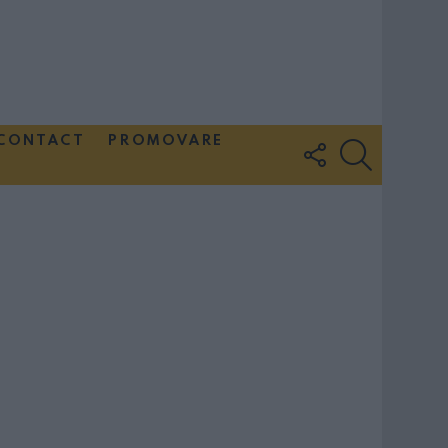
CONTACT
PROMOVARE
FOLLOW
SEARCH
US
Couple Photoshoot Paris