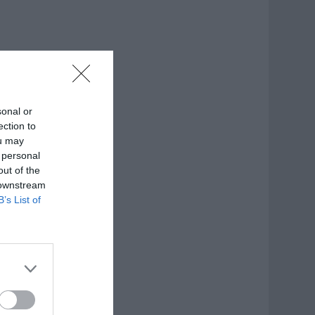
sonal or
ection to
ou may
 personal
out of the
 downstream
B’s List of