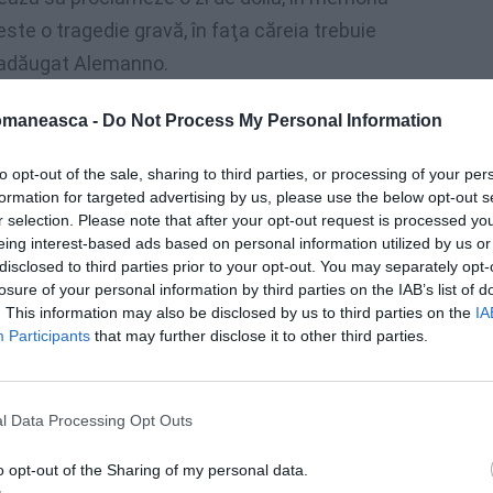
este o tragedie gravă, în faţa căreia trebuie
 adăugat Alemanno.
omaneasca -
Do Not Process My Personal Information
to opt-out of the sale, sharing to third parties, or processing of your per
formation for targeted advertising by us, please use the below opt-out s
r selection. Please note that after your opt-out request is processed y
eing interest-based ads based on personal information utilized by us or
disclosed to third parties prior to your opt-out. You may separately opt-
losure of your personal information by third parties on the IAB’s list of
. This information may also be disclosed by us to third parties on the
IA
Participants
that may further disclose it to other third parties.
l Data Processing Opt Outs
, Elena Moldovan (43 de ani) şi Mircea Erdei
, au fost conduşi la poliţie pentru a da detalii
o opt-out of the Sharing of my personal data.