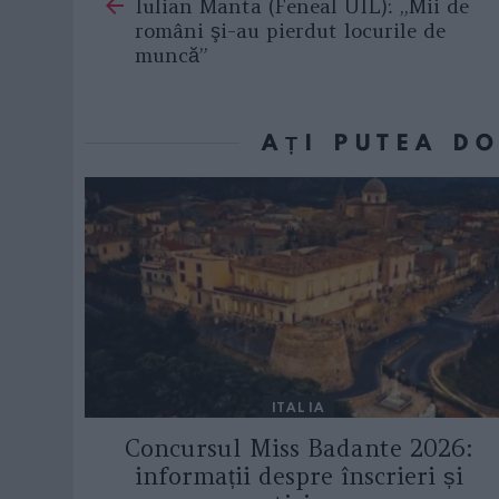
Iulian Manta (Feneal UIL): „Mii de
more
români şi-au pierdut locurile de
muncă”
AȚI PUTEA D
ITALIA
Concursul Miss Badante 2026:
informații despre înscrieri și