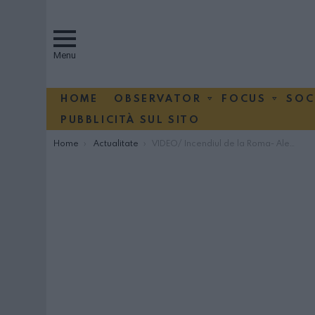
Menu
HOME
OBSERVATOR
FOCUS
SOC
PUBBLICITÀ SUL SITO
You are here:
Home
Actualitate
VIDEO/ Incendiul de la Roma- Alemanno: Zi de doliu