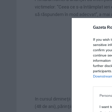
victimelor: “Ceea ce s-a întâmplat ieri 
să răspundem în mod adecvat”, a mai
Gazeta R
If you wish 
sensitive in
confirm you
continue se
information 
further disc
participants
Downstream 
Persona
In cursul dimineţii de luni, 7 februarie
(48 de ani), părinţii celor patru victime
I want t