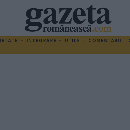
IETATE
INTEGRARE
UTILE
COMENTARII