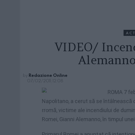
ACT
VIDEO/ Incen
Alemanno:
by
Redazione Online
07/02/2011, 12:08
ROMA
7 feb
Napolitano, a cerut să se întâlnească c
rromă, victime ale incendiului de dumi
Romei, Gianni Alemanno, în timpul unei
Primarul Romei a anunţat că intenţion