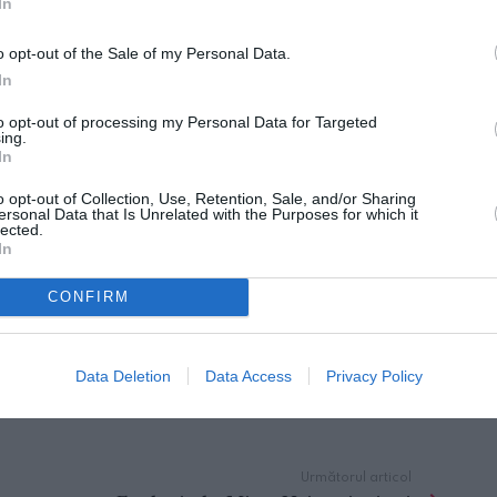
In
eară.
o opt-out of the Sale of my Personal Data.
In
to opt-out of processing my Personal Data for Targeted
ing.
In
o opt-out of Collection, Use, Retention, Sale, and/or Sharing
ersonal Data that Is Unrelated with the Purposes for which it
aca la Roma
lected.
In
ocietatii”
CONFIRM
Data Deletion
Data Access
Privacy Policy
Următorul articol