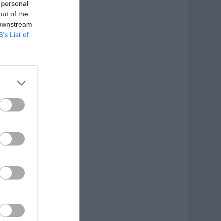
 personal
out of the
 downstream
B’s List of