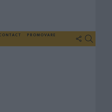
CONTACT
PROMOVARE
FOLLOW
SEARCH
US
Couple Photoshoot Paris