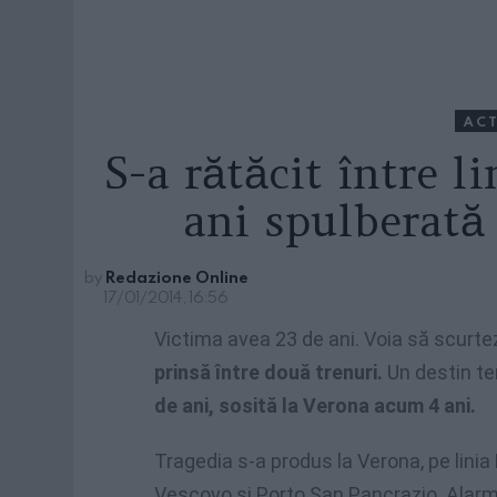
ACT
S-a rătăcit între l
ani spulberată
by
Redazione Online
17/01/2014, 16:56
Victima avea 23 de ani. Voia să scurte
prinsă între două trenuri.
Un destin ter
de ani, sosită la Verona acum 4 ani.
Tragedia s-a produs la Verona, pe linia
Vescovo şi Porto San Pancrazio. Alarm