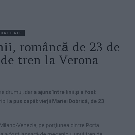
UALITATE
inii, româncă de 23 de
 de tren la Verona
ze drumul, dar
a ajuns între linii şi a fost
ibil
a pus capăt vieţii Mariei Dobrică, de 23
 Milano-Venezia, pe porţiunea dintre Porta
a a fost lansată de mecanicul unui tren de