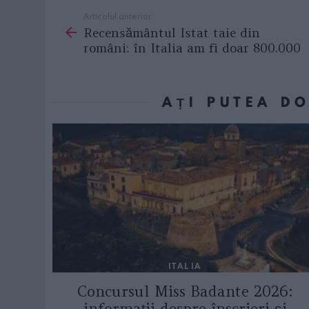
Articolul anterior
See
Recensământul Istat taie din
more
români: în Italia am fi doar 800.000
AȚI PUTEA D
ITALIA
Concursul Miss Badante 2026:
informații despre înscrieri și