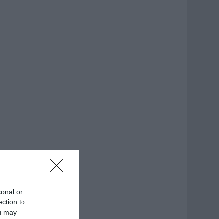
sonal or
ection to
ou may