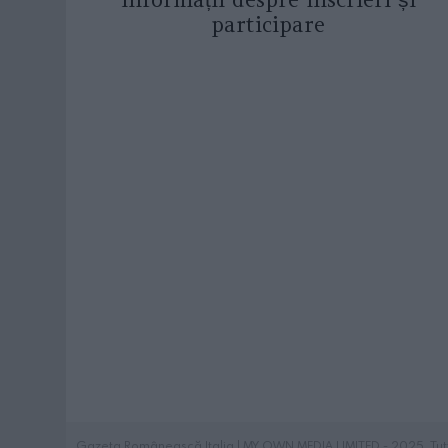
participare
Gazeta Românească Italia | MY OWN MEDIA LIMITED - 2025. Tutti i 