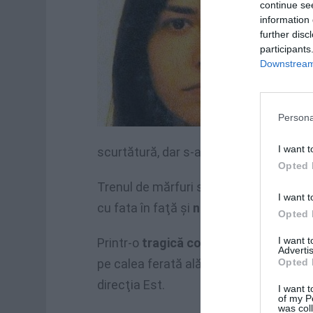
continue se
information 
further disc
participants
Downstream 
Persona
I want t
scurtătură, dar s-a pierdut.
Opted 
Trenul de mărfuri se îndrepta către Po
I want t
cu fata în faţă şi
nu a putut face nimi
Opted 
I want 
Printr-o
tragică coincidenţă
, în acel 
Advertis
Opted 
pe calea ferată alăturată, în direcţie 
direcţia Est.
I want t
of my P
was col