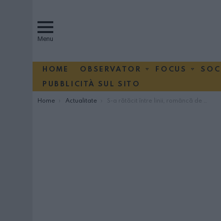
Menu
HOME
OBSERVATOR
FOCUS
SOC
PUBBLICITÀ SUL SITO
You are here:
Home
Actualitate
S-a rătăcit între linii, româncă de 23 de ani spulberată de tren la Verona