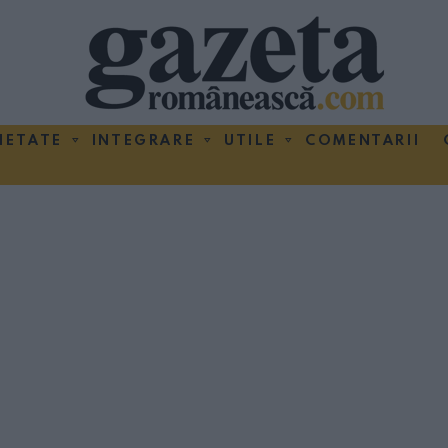
IETATE
INTEGRARE
UTILE
COMENTARII