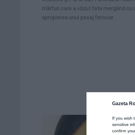
mărfuri care a văzut fata mergând cu un
apropierea unui pasaj feroviar.
Gazeta R
If you wish 
sensitive in
confirm you