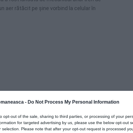
 aer rătăcit pe şine vorbind la celular în
omaneasca -
Do Not Process My Personal Information
to opt-out of the sale, sharing to third parties, or processing of your per
S-a descoperit, apoi, că telefonase
formation for targeted advertising by us, please use the below opt-out s
unei amice căreia i-a povestit că se
r selection. Please note that after your opt-out request is processed y