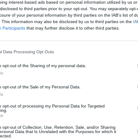
ducea la muncă la Borgo Venezia, dar
eing interest-based ads based on personal information utilized by us or
disclosed to third parties prior to your opt-out. You may separately opt-
că
s-a rătăcit ajungând pe şine: „Era
losure of your personal information by third parties on the IAB’s list of
să fiu lovită de un tren”, i-a spus
. This information may also be disclosed by us to third parties on the
IA
Participants
that may further disclose it to other third parties.
amicei.
De câteva zile Maria se
mutase, cu logodnicul ei, în cartierul
Porto San Pancrazio. În acea zi
l Data Processing Opt Outs
mergea la muncă şi voia să o ia pe o
o opt-out of the Sharing of my personal data.
In
rta Nuova şi mecanicul s-a trezit dintr-odată
o opt-out of the Sale of my Personal Data.
c
pentru a frâna cursa trenului.
In
to opt-out of processing my Personal Data for Targeted
moment, pe aceeaşi porţiune de cale ferată
ing.
In
opusă a sosit trenul Ec 221 Paris-Venezia, cu
o opt-out of Collection, Use, Retention, Sale, and/or Sharing
ersonal Data that Is Unrelated with the Purposes for which it
lected.