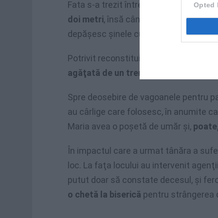
Fata s-a trezit între două trenuri. Între
Opted 
doi metri
, însă când trec trenurile se
depăşesc şinele cu câţiva centimetri.
Potrivit reconstituirii efectuate de pol
agăţată de un tren, probabil de cel de
Spre deosebire de vagoanele pentru pa
au cârlige care folosesc, în anumite ca
Maria avea o poşetă de umăr şi,
poate,
În impactul care a urmat tânăra a sufer
loc. La faţa locului au intervenit agenţi
putut doar să constate decesul, şi fero
o chetă la biserică
pentru strângerea d