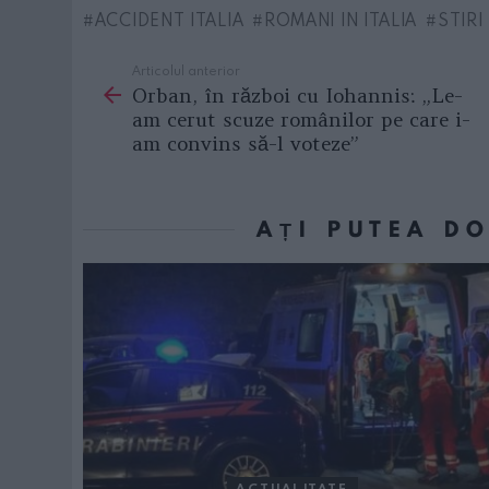
ACCIDENT ITALIA
ROMANI IN ITALIA
STIRI
Articolul anterior
See
Orban, în război cu Iohannis: „Le-
more
am cerut scuze românilor pe care i-
am convins să-l voteze”
AȚI PUTEA D
ACTUALITATE