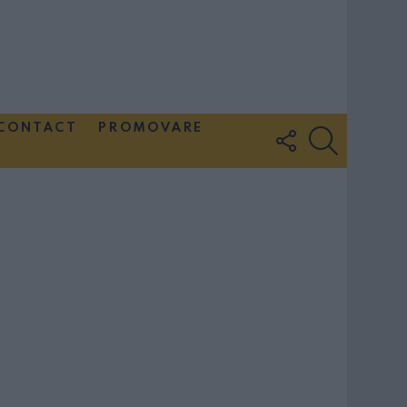
CONTACT
PROMOVARE
FOLLOW
SEARCH
US
Couple Photoshoot Paris