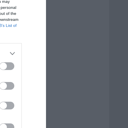
ou may
 personal
out of the
 downstream
B’s List of