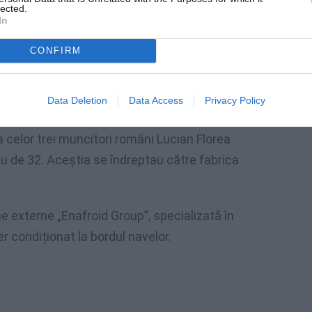
viteză de 70 de kilometri pe oră”.
lected.
In
n La Spezia muncea la negru, patronul
CONFIRM
pă
Data Deletion
Data Access
Privacy Policy
celor trei muncitori români Lucian Florea
nu de 32. Aceștia se îndreptau către fabrica
e externe „Enafroid Group”, specializată în
r condiționat la bordul navelor.