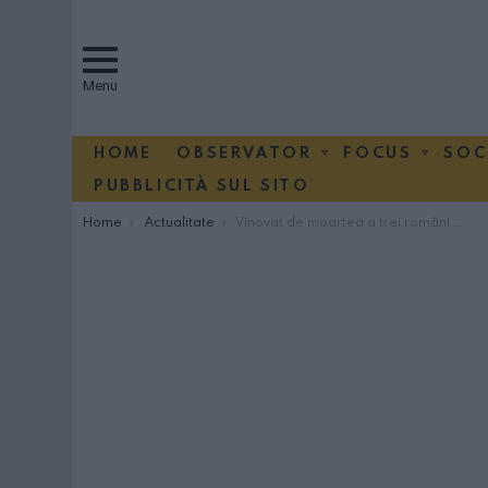
Menu
HOME
OBSERVATOR
FOCUS
SOC
PUBBLICITÀ SUL SITO
You are here:
Home
Actualitate
Vinovat de moartea a trei români în Italia: condamnat la 4 ani închisoare