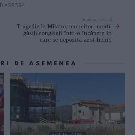
 DIASPORA
Următorul articol
Tragedie la Milano, muncitori morți,
găsiți congelați într-o încăpere în
care se depozita azot lichid
ORI DE ASEMENEA
ACTUALITATE