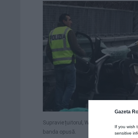
Gazeta R
Supraviețuitorul, W.G., a fost ciocnit 
If you wish 
banda opusă.
sensitive in