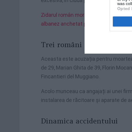
excesivă, în ciuda prezenței limitei de 
was col
Opted 
Zidarul român mort lângă un șantier di
albanez anchetat pentru omor din cul
Trei români morti
Aceasta este acuzația pentru moartea 
de 29, Marian Ghita de 39, Florin Moca
Fincantieri del Muggiano.
Acolo munceau ca angajați ai unei firm
instalarea de răcitoare și aparate de ae
Dinamica accidentului