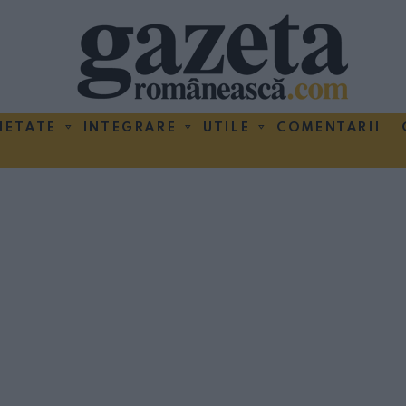
IETATE
INTEGRARE
UTILE
COMENTARII