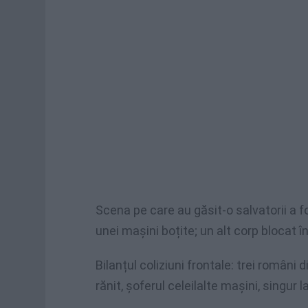
Scena pe care au găsit-o salvatorii a fos
unei mașini boțite; un alt corp blocat 
Bilanțul coliziuni frontale: trei români 
rănit, șoferul celeilalte mașini, singur l