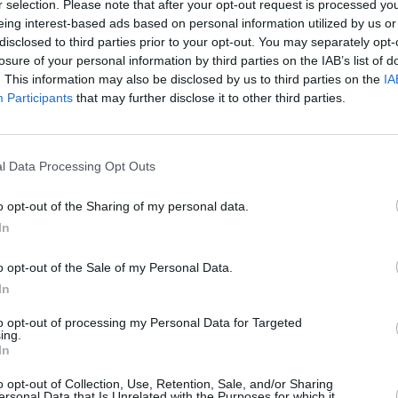
r selection. Please note that after your opt-out request is processed y
eing interest-based ads based on personal information utilized by us or
08 kilometri pe oră, unde limita este de 70.
disclosed to third parties prior to your opt-out. You may separately opt-
re ieri 28 septembrie i-a adus pedeapsa de 4
losure of your personal information by third parties on the IAB’s list of
. This information may also be disclosed by us to third parties on the
IA
Participants
that may further disclose it to other third parties.
autostrăzii A15 înainte de intrarea în tunelul
a.
l Data Processing Opt Outs
ianuarie 2012.
o opt-out of the Sharing of my personal data.
In
o opt-out of the Sale of my Personal Data.
In
 La Spezia, fusese achitat.
to opt-out of processing my Personal Data for Targeted
ing.
torii au stabilit că este vinobvat de
In
pecifică constând în conducerea cu viteză
o opt-out of Collection, Use, Retention, Sale, and/or Sharing
ersonal Data that Is Unrelated with the Purposes for which it