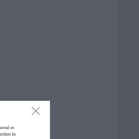
sonal or
ection to