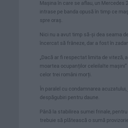
Mașina în care se aflau, un Mercedes 220
intrase pe banda opusă în timp ce mași
spre oraș.
Nici nu a avut timp să-și dea seama de 
încercat să frâneze, dar a fost în zada
„Dacă ar fi respectat limita de viteză, a
moartea ocupanților celeilalte mașini” 
celor trei români morți.
În paralel cu condamnarea acuzatului, 
despăgubiri pentru daune.
Până la stabilirea sumei frinale, pentru
trebuie să plătească o sumă provizorie