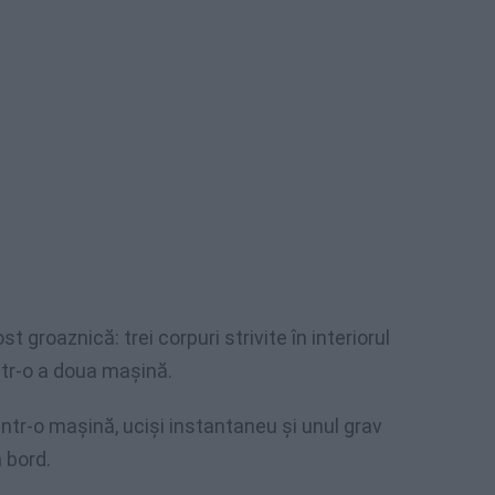
t groaznică: trei corpuri strivite în interiorul
într-o a doua mașină.
dintr-o mașină, uciși instantaneu și unul grav
a bord.