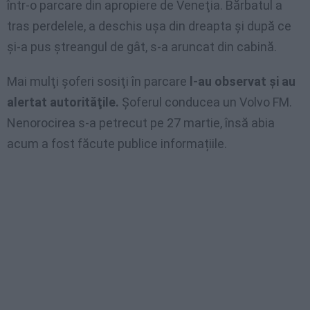
într-o parcare din apropiere de Veneţia. Bărbatul a
tras perdelele, a deschis uşa din dreapta şi după ce
şi-a pus ştreangul de gât, s-a aruncat din cabină.
Mai mulţi şoferi sosiţi în parcare
l-au observat şi au
alertat autorităţile.
Şoferul conducea un Volvo FM.
Nenorocirea s-a petrecut pe 27 martie, însă abia
acum a fost făcute publice informațiile.