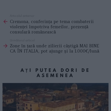
Articolul anterior
See
Cremona, conferința pe tema combaterii
more
violenței împotriva femeilor, prezență
consulară românească
Următorul articol
Zone în țară unde zilierii câștigă MAI BINE
CA ÎN ITALIA, pot ajunge și la 1.000€/lună
AȚI PUTEA DORI DE
ASEMENEA