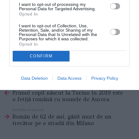
I want to opt-out of processing my
Personal Data for Targeted Advertising.
Opted In
I want to opt-out of Collection, Use,
Retention, Sale, and/or Sharing of my
Personal Data that Is Unrelated with the
Purposes for which it was collected.
Opted In
CONFIRM
Data Deletion
Data Access
Privacy Policy
Articolul anterior
See
Primul copil născut la Torino în 2019 este
more
o fetiță română cu numele de Aurora
Următorul articol
Român de 62 de ani, găsit mort de un
trecător pe o stradă din Milano