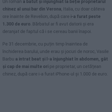
Un român
a bătut și înjunghiat la beție proprietarul
chinez al unui bar din Verona
, Italia, cu doar câteva
ore înainte de Revelion, după care
i-a furat peste
1.300 de euro
. Bărbatul ar fi avut datorii și era
deranjat de faptul că i se cereau banii înapoi.
Pe 31 decembrie, cu puțin timp înaintea de
închiderea barului, unde erau și jocuri de noroc, Vasile
Barbu
a intrat beat și l-a înjunghiat în abdomen, gât
și cap de mai multe ori
pe proprietar, un cetățean
chinez, după care i-a furat iPhone-ul și 1.000 de euro.