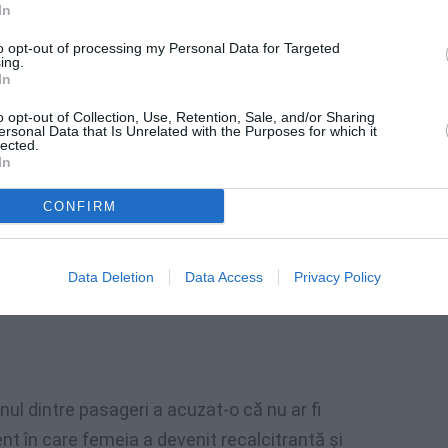
 pasageri de la bord. Tensiunile ar fi început
In
a nu ar fi respectat distanţarea socială faţă
to opt-out of processing my Personal Data for Targeted
ing.
ero.
In
o opt-out of Collection, Use, Retention, Sale, and/or Sharing
ersonal Data that Is Unrelated with the Purposes for which it
lected.
In
CONFIRM
Data Deletion
Data Access
Privacy Policy
nul dintre pasageri a acuzat-o că nu ar fi
t în care femeia a devenit recalcitrantă şi