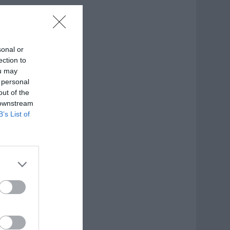
sonal or
ection to
ou may
 personal
out of the
 downstream
B’s List of