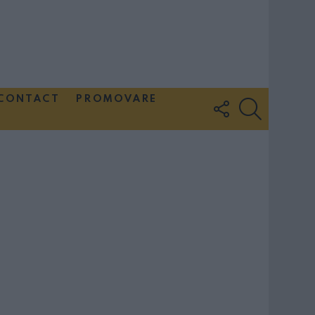
CONTACT
PROMOVARE
FOLLOW
SEARCH
US
Couple Photoshoot Paris