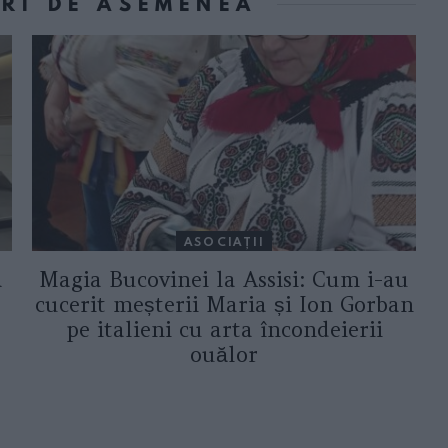
ORI DE ASEMENEA
ASOCIAŢII
a
Magia Bucovinei la Assisi: Cum i-au
cucerit meșterii Maria și Ion Gorban
pe italieni cu arta încondeierii
ouălor