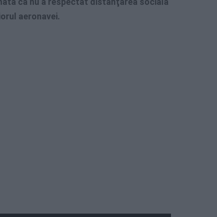
nată că nu a respectat distanţarea socială
iorul aeronavei.