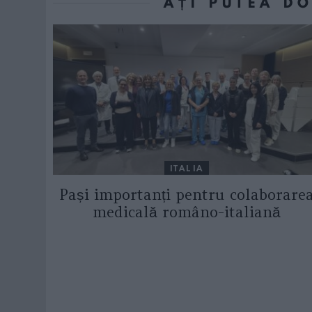
AȚI PUTEA D
ITALIA
Pași importanți pentru colaborare
medicală româno-italiană