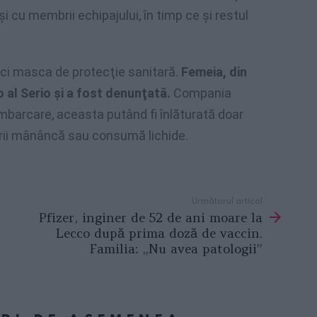
şi cu membrii echipajului, în timp ce şi restul
nici masca de protecţie sanitară.
Femeia, din
o al Serio şi a fost denunţată.
Compania
mbarcare, aceasta putând fi înlăturată doar
rii mânâncă sau consumă lichide.
Următorul articol
Pfizer, inginer de 52 de ani moare la
Lecco după prima doză de vaccin.
Familia: „Nu avea patologii”