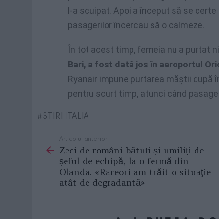
l-a scuipat. Apoi a început să se certe 
pasagerilor încercau să o calmeze.
În tot acest timp, femeia nu a purtat 
Bari, a fost dată jos în aeroportul Ori
Ryanair impune purtarea măştii după î
pentru scurt timp, atunci când pasage
STIRI ITALIA
Articolul anterior
See
Zeci de români bătuți și umiliți de
more
șeful de echipă, la o fermă din
Olanda. «Rareori am trăit o situaţie
atât de degradantă»