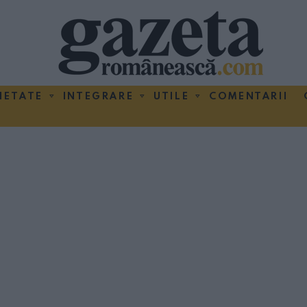
IETATE
INTEGRARE
UTILE
COMENTARII