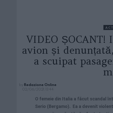
ACT
VIDEO ȘOCANT! It
avion și denunțată,
a scuipat pasage
m
by
Redazione Online
02/06/2021, 13:44
O femeie din Italia a făcut scandal înt
Serio (Bergamo). Ea a devenit violent