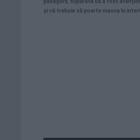
pasagerii, supărată că a fost atenţio
şi că trebuie să poarte masca în inter