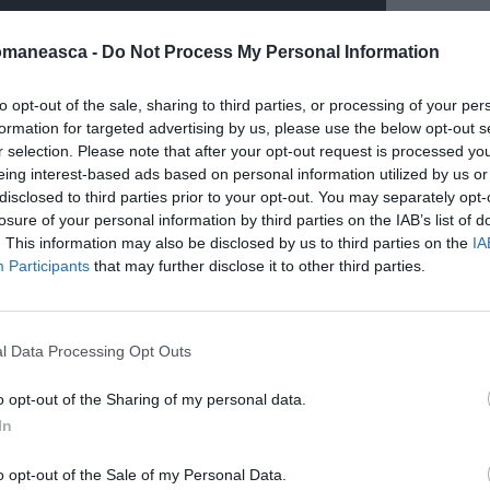
omaneasca -
Do Not Process My Personal Information
to opt-out of the sale, sharing to third parties, or processing of your per
formation for targeted advertising by us, please use the below opt-out s
r selection. Please note that after your opt-out request is processed y
eing interest-based ads based on personal information utilized by us or
disclosed to third parties prior to your opt-out. You may separately opt-
losure of your personal information by third parties on the IAB’s list of
. This information may also be disclosed by us to third parties on the
IA
Participants
that may further disclose it to other third parties.
l Data Processing Opt Outs
o opt-out of the Sharing of my personal data.
In
ral pe reţelele de socializare. Evenimentul s-a
 Ibiza la Orio al Serio (Bergamo), când o
o opt-out of the Sale of my Personal Data.