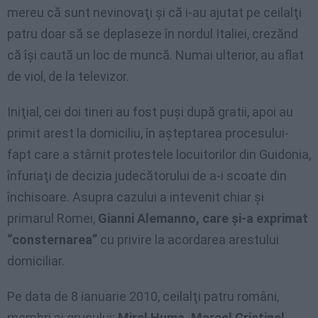
mereu că sunt nevinovaţi şi că i-au ajutat pe ceilalţi
patru doar să se deplaseze în nordul Italiei, crezănd
că îşi caută un loc de muncă. Numai ulterior, au aflat
de viol, de la televizor.
Iniţial, cei doi tineri au fost puşi după gratii, apoi au
primit arest la domiciliu, în aşteptarea procesului-
fapt care a stârnit protestele locuitorilor din Guidonia,
înfuriaţi de decizia judecătorului de a-i scoate din
închisoare. Asupra cazului a intevenit chiar şi
primarul Romei,
Gianni Alemanno, care şi-a exprimat
“consternarea”
cu privire la acordarea arestului
domiciliar.
Pe data de 8 ianuarie 2010, ceilalţi patru români,
membri ai grupului:
Mirel Huma, Marcel Cristinel