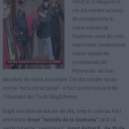
Ionuţ B. şi Mugurel G.,
cei doi români acuzaţi
de complicitate în
cazul violului de
Guidonia- unul din cele
mai intens mediatizate
cazuri legate de
conaţionalii din
Peninsulă- au fost
absolviţi de toate acuzaţiile. Cei doi români nu au
comis "nicio infracţiune”- a fost sentinţa luată de
Tribunalul din Tivoli, lângă Roma.
După mai bine de doi ani de zile, timp în care au fost
etichetaţi
drept “bestiile de la Guidonia”
, iată că
verdictul este: “nevinovaţi”.
Ionuţ Anton B., de 30 de