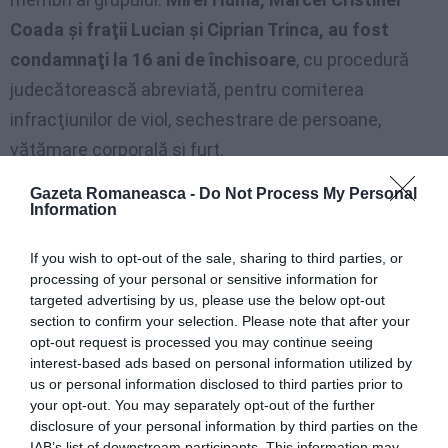
Coada şi fraţii Lucian şi Ciprian Trinca, au fost
condamnaţi la 16 ani de închisoare
, cu procedură
judecătorească abreviată, pentru comiterea
infracţiunilor de viol, sechestrare de persoane,
vătămare corporală şi furt.
Gazeta Romaneasca -
Do Not Process My Personal
Iată mai jos un video cu cei doi români, cât pe ce să
Information
fie linşaţi de mulţime la ieşirea din cazarmă
If you wish to opt-out of the sale, sharing to third parties, or
M. C.
processing of your personal or sensitive information for
targeted advertising by us, please use the below opt-out
section to confirm your selection. Please note that after your
opt-out request is processed you may continue seeing
interest-based ads based on personal information utilized by
us or personal information disclosed to third parties prior to
your opt-out. You may separately opt-out of the further
disclosure of your personal information by third parties on the
IAB’s list of downstream participants. This information may