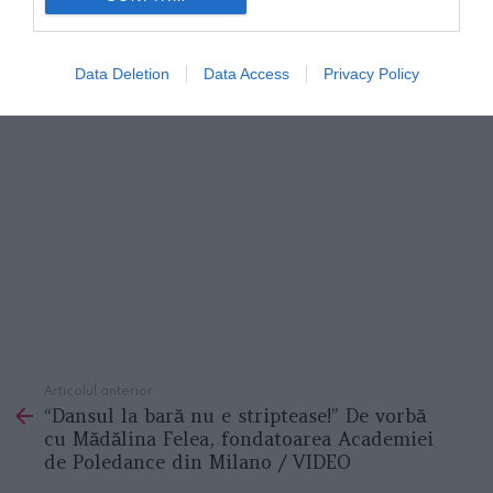
Data Deletion
Data Access
Privacy Policy
Articolul anterior
See
“Dansul la bară nu e striptease!” De vorbă
more
cu Mădălina Felea, fondatoarea Academiei
de Poledance din Milano / VIDEO