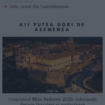
Următorul articol
Gelu, eroul din Casteldimezzo
AȚI PUTEA DORI DE
ASEMENEA
ITALIA
Concursul Miss Badante 2026: informații
despre înscrieri și participare