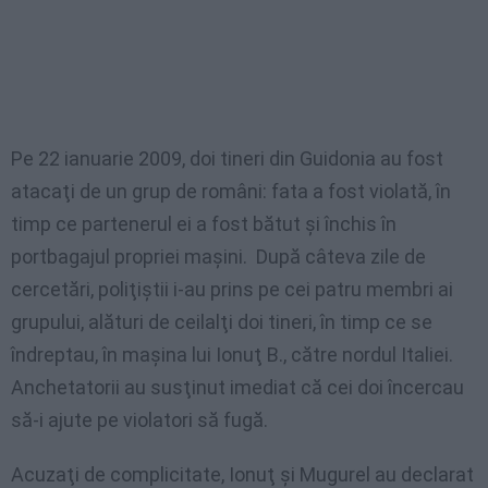
Pe 22 ianuarie 2009, doi tineri din Guidonia au fost
atacaţi de un grup de români: fata a fost violată, în
timp ce partenerul ei a fost bătut şi închis în
portbagajul propriei maşini. După câteva zile de
cercetări, poliţiştii i-au prins pe cei patru membri ai
grupului, alături de ceilalţi doi tineri, în timp ce se
îndreptau, în maşina lui Ionuţ B., către nordul Italiei.
Anchetatorii au susţinut imediat că cei doi încercau
să-i ajute pe violatori să fugă.
Acuzaţi de complicitate, Ionuţ şi Mugurel au declarat