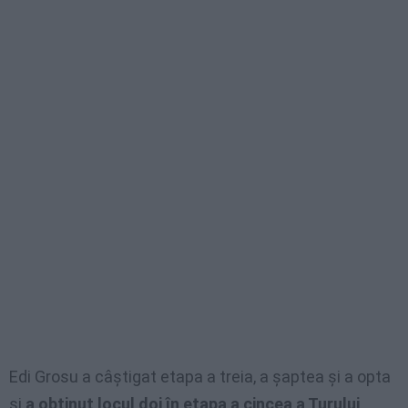
Edi Grosu a câştigat etapa a treia, a șaptea și a opta
și
a obținut locul doi în etapa a cincea a Turului