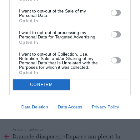
„Campionatele Balcanice de sosea
”, medalii de
argint si bronz la „Campionatele Natinale” plus
I want to opt-out of the Sale of my
Personal Data.
victorii in competitii internationale si nationale.
Opted In
I want to opt-out of processing my
Intenția sa este de a înființa în România o
Academie
Personal Data for Targeted Advertising.
Opted In
de ciclism.
« Aș vrea să dau șansa și altor cicliști
tineri români să-și îndeplinească visul. Pentru că am
I want to opt-out of Collection, Use,
Retention, Sale, and/or Sharing of my
observat că și mentalitatea lor e diferită de cea a
Personal Data that Is Unrelated with the
Purposes for which it was collected.
italienilor. Ei devin campioni ai României și cred că
Opted In
sunt campioni mondiali. Dar când se duc și dau piept
CONFIRM
cu cei de dinafară văd că nici măcar nu termină
cursele.», a declarat sportivul pentru Digi Sport.
Data Deletion
Data Access
Privacy Policy
ROMANI IN ITALIA
STIRI ITALIA
Articolul anterior
See
Dramele diasporei: «După ce am plecat la
more