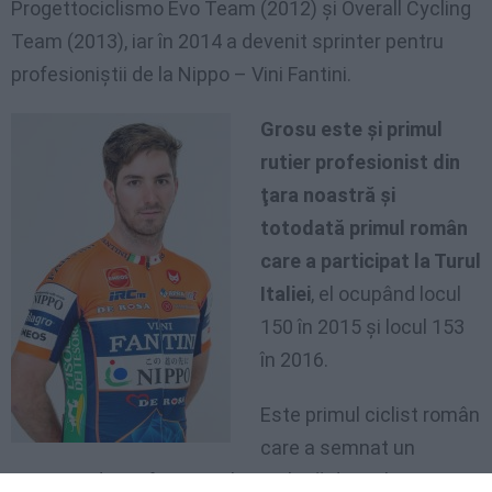
Progettociclismo Evo Team (2012) şi Overall Cycling
Team (2013), iar în 2014 a devenit sprinter pentru
profesioniştii de la Nippo – Vini Fantini.
Grosu este şi primul
rutier profesionist din
ţara noastră şi
totodată primul român
care a participat la Turul
Italiei
, el ocupând locul
150 în 2015 şi locul 153
în 2016.
Este primul ciclist român
care a semnat un
contract de profesionist la o echipă din Italia. Cu