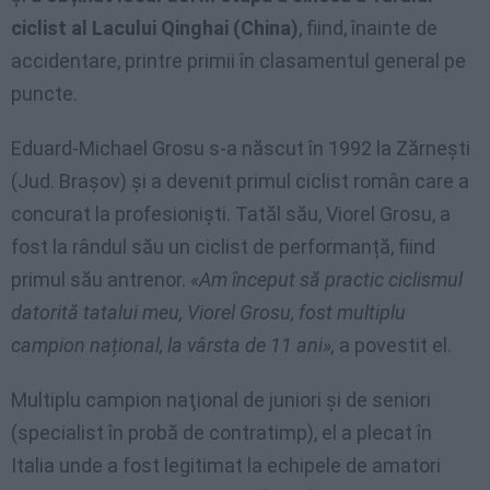
ciclist al Lacului Qinghai (China)
, fiind, înainte de
accidentare, printre primii în clasamentul general pe
puncte.
Eduard-Michael Grosu s-a născut în 1992 la Zărneşti
(Jud. Braşov) şi a devenit primul ciclist român care a
concurat la profesionişti. Tatăl său, Viorel Grosu, a
fost la rândul său un ciclist de performanță, fiind
primul său antrenor.
«Am început să practic ciclismul
datorită tatalui meu, Viorel Grosu, fost multiplu
campion național, la vârsta de 11 ani»,
a povestit el.
Multiplu campion naţional de juniori şi de seniori
(specialist în probă de contratimp), el a plecat în
Italia unde a fost legitimat la echipele de amatori