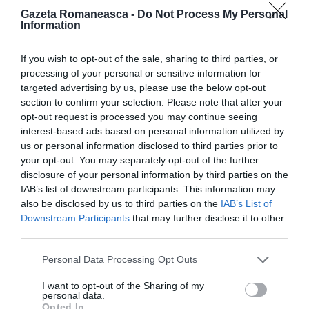
echipa italiană Vini-Fontini Nippo din Abruzzo, cu
Gazeta Romaneasca -
Do Not Process My Personal
Information
sediul lângă Pescara, a realizat performanțe
frumoase.
If you wish to opt-out of the sale, sharing to third parties, or
processing of your personal or sensitive information for
targeted advertising by us, please use the below opt-out
Într-un interviu acordat publicației SportFair, Eduard
section to confirm your selection. Please note that after your
Grosu a fost întrebat dacă poate fi asociat marilor
opt-out request is processed you may continue seeing
sportivi români ca Ștefan Radu, Gheorghe Hagi și
interest-based ads based on personal information utilized by
us or personal information disclosed to third parties prior to
Simona Halep.
“Ei sunt legende în România! Eu
your opt-out. You may separately opt-out of the further
trebuie să muncesc mult să ajung la nivelul lor!
», a
disclosure of your personal information by third parties on the
IAB’s list of downstream participants. This information may
răspuns Eduard.
also be disclosed by us to third parties on the
IAB’s List of
Downstream Participants
that may further disclose it to other
”Am participat pentru prima data la „Campionatul
third parties.
Național de Ciclocross” (2003 Poiana Brașov). Pana
Personal Data Processing Opt Outs
in momentul de fata am adunat
25 de titluri de
I want to opt-out of the Sharing of my
campion national si doua medalii de bronz la
personal data.
Opted In