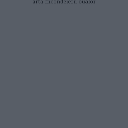
arta încondeierii ouălor