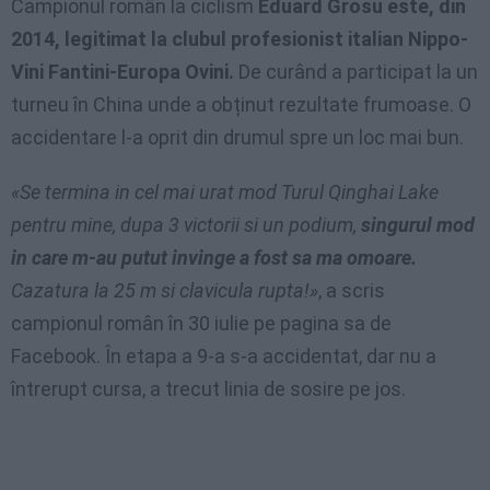
Campionul român la ciclism
Eduard Grosu este, din
2014, legitimat la clubul profesionist italian Nippo-
Vini Fantini-Europa Ovini.
De curând a participat la un
turneu în China unde a obținut rezultate frumoase. O
accidentare l-a oprit din drumul spre un loc mai bun.
«Se termina in cel mai urat mod Turul Qinghai Lake
pentru mine, dupa 3 victorii si un podium,
singurul mod
in care m-au putut invinge a fost sa ma omoare.
Cazatura la 25 m si clavicula rupta!»
, a scris
campionul român în 30 iulie pe pagina sa de
Facebook. În etapa a 9-a s-a accidentat, dar nu a
întrerupt cursa, a trecut linia de sosire pe jos.