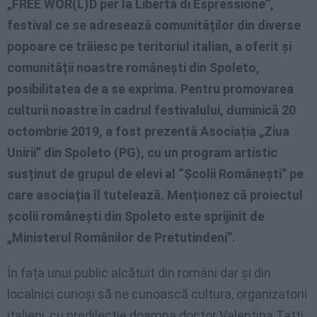
„FREE WOR(L)D per la Libertà di Espressione”,
festival ce se adresează comunităților din diverse
popoare ce trăiesc pe teritoriul italian, a oferit și
comunității noastre românești din Spoleto,
posibilitatea de a se exprima. Pentru promovarea
culturii noastre în cadrul festivalului, duminică 20
octombrie 2019, a fost prezentă Asociația „Ziua
Unirii” din Spoleto (PG), cu un program artistic
susținut de grupul de elevi al “Școlii Românești” pe
care asociația îl tutelează. Menționez că proiectul
școlii românești din Spoleto este sprijinit de
„Ministerul Românilor de Pretutindeni”.
În fața unui public alcătuit din români dar și din
localnici curioși să ne cunoască cultura, organizatorii
italieni, cu predilecție doamna doctor Valentina Tatti