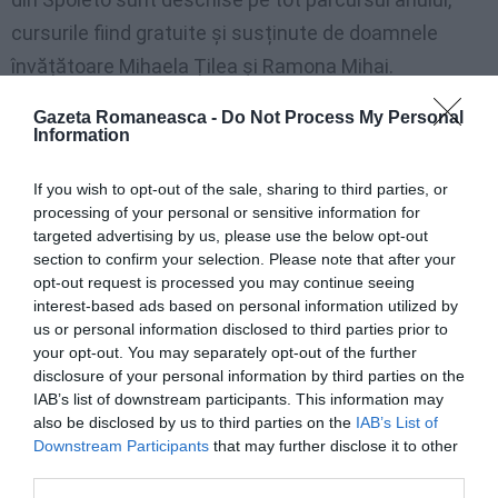
cursurile fiind gratuite și susținute de doamnele
învățătoare Mihaela Țilea și Ramona Mihai.
Gazeta Romaneasca -
Do Not Process My Personal
Felicitări dragi copii români din Spoleto și mii de
Information
felicitări părinților care vor să insufle tinerilor,
tradițiile românești! Felicitări și asociației „Ziua Unirii”
If you wish to opt-out of the sale, sharing to third parties, or
processing of your personal or sensitive information for
pentru implicarea de a promova cultura românească!
targeted advertising by us, please use the below opt-out
section to confirm your selection. Please note that after your
Elena Agapi, Roma
opt-out request is processed you may continue seeing
interest-based ads based on personal information utilized by
us or personal information disclosed to third parties prior to
Înscrie-te pe pagina noastră de Facebook:
GAZETA
your opt-out. You may separately opt-out of the further
ROMÂNEASCĂ
disclosure of your personal information by third parties on the
IAB’s list of downstream participants. This information may
also be disclosed by us to third parties on the
IAB’s List of
Downstream Participants
that may further disclose it to other
third parties.