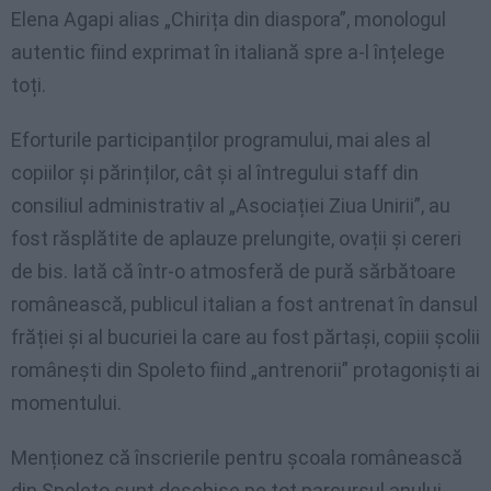
Elena Agapi alias „Chirița din diaspora”, monologul
autentic fiind exprimat în italiană spre a-l înțelege
toți.
Eforturile participanților programului, mai ales al
copiilor și părinților, cât și al întregului staff din
consiliul administrativ al „Asociației Ziua Unirii”, au
fost răsplătite de aplauze prelungite, ovații și cereri
de bis. Iată că într-o atmosferă de pură sărbătoare
românească, publicul italian a fost antrenat în dansul
frăției și al bucuriei la care au fost părtași, copiii școlii
românești din Spoleto fiind „antrenorii” protagoniști ai
momentului.
Menționez că înscrierile pentru școala românească
din Spoleto sunt deschise pe tot parcursul anului,