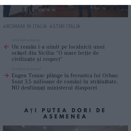
ROMANI IN ITALIA
STIRI ITALIA
Articolul anterior
See
Un român i-a uimit pe localnicii unui
more
orășel din Sicilia: ”O mare lecție de
civilizație și respect”
Următorul articol
Eugen Tomac plânge la fereastra lui Orban:
Sunt 3,5 milioane de români în străinătate,
NU desființați ministerul diasporei
AȚI PUTEA DORI DE
ASEMENEA