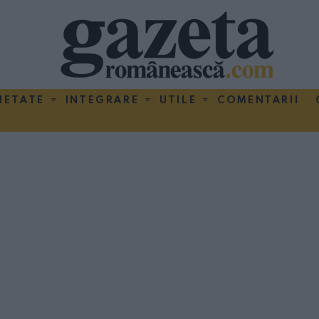
IETATE
INTEGRARE
UTILE
COMENTARII