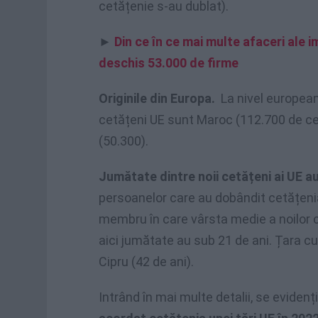
cetățenie s-au dublat).
►
Din ce în ce mai multe afaceri ale im
deschis 53.000 de firme
Originile din Europa.
La nivel european,
cetățeni UE sunt Maroc (112.700 de cet
(50.300).
Jumătate dintre noii cetățeni ai UE a
persoanelor care au dobândit cetățenia 
membru în care vârsta medie a noilor 
aici jumătate au sub 21 de ani. Țara c
Cipru (42 de ani).
Intrând în mai multe detalii, se eviden