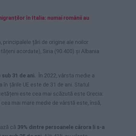
igranților în Italia: numai românii au
 principalele țări de origine ale noilor
ățeni acordate), Siria (90.400) și Albania
u sub 31 de ani.
În 2022, vârsta medie a
în țările UE este de 31 de ani. Statul
cetățeni este cea mai scăzută este Grecia:
u cea mai mare medie de vârstă este, însă,
țiază că
39% dintre persoanele cărora li s-a