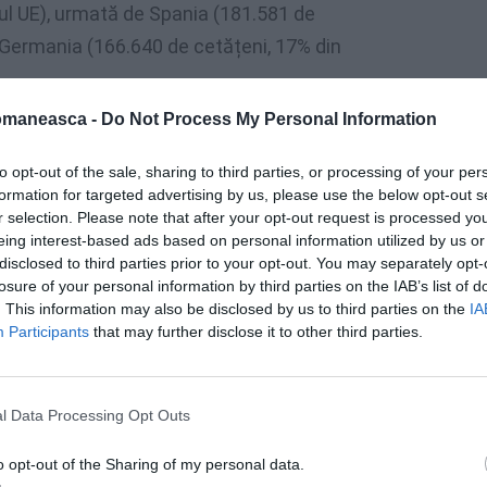
ul UE), urmată de Spania (181.581 de
i Germania (166.640 de cetățeni, 17% din
omaneasca -
Do Not Process My Personal Information
eșter
e a cetățeniilor acordate rezidenților cu
ă de +37.600 în Spania și +36.600 în
to opt-out of the sale, sharing to third parties, or processing of your per
formation for targeted advertising by us, please use the below opt-out s
 însă observate în Franța (-15.900), Țările
r selection. Please note that after your opt-out request is processed y
eing interest-based ads based on personal information utilized by us or
disclosed to third parties prior to your opt-out. You may separately opt-
losure of your personal information by third parties on the IAB’s list of
. This information may also be disclosed by us to third parties on the
IA
Participants
that may further disclose it to other third parties.
l Data Processing Opt Outs
o opt-out of the Sharing of my personal data.