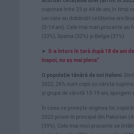
acordat cetățenia unei țări UE în 2022
cuprinse între 25 și 44 de ani, în timp 
cei care au dobândit cetățenia oricăru
(0-14 ani). Cele mai mari procente au f
(33%), Spania (32%) și Belgia (31%).
►
S-a întors în țară după 18 de ani de
înapoi, nu aș mai pleca”
O populație tânără de noi italieni.
Dint
2022, 26% sunt copii cu vârsta cuprinsă
și grupa de vârstă 15-19 ani, ajungem s
În ceea ce privește originea lor, copiii î
2022 provin în principal din Pakistan (
(39%). Cele mai mici procente se întâlne