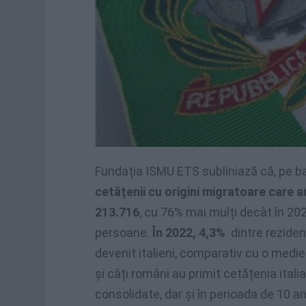
Fundația ISMU ETS subliniază că, pe b
cetățenii cu origini migratoare care a
213.716
, cu 76% mai mulți decât în ​​20
persoane.
În 2022, 4,3%
dintre reziden
devenit italieni, comparativ cu o medi
și câți români au primit cetățenia itali
consolidate, dar și în perioada de 10 a