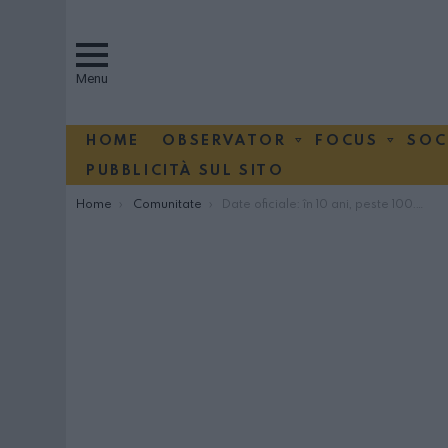
Menu
HOME
OBSERVATOR
FOCUS
SOC
PUBBLICITÀ SUL SITO
You are here:
Home
Comunitate
Date oficiale: în 10 ani, peste 100.000 de români au obținut cetățenia italiană