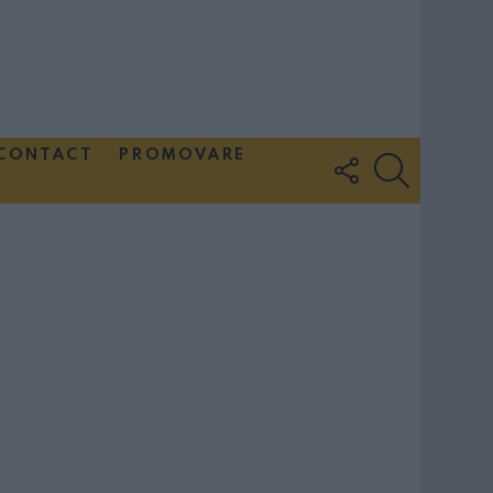
CONTACT
PROMOVARE
FOLLOW
SEARCH
US
Couple Photoshoot Paris