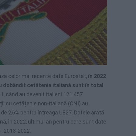
aza celor mai recente date Eurostat,
în 2022
u dobândit cetățenia italiană sunt în total
21, când au devenit italieni 121.457
ții cu cetățenie non-italiană (CNI) au
e de 2,6% pentru întreaga UE27. Datele arată
ană, în 2022, ultimul an pentru care sunt date
ni, 2013-2022.