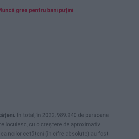
 Muncă grea pentru bani puțini
tățeni.
În total, în 2022, 989.940 de persoane
are locuiesc, cu o creștere de aproximativ
a noilor cetățeni (în cifre absolute) au fost