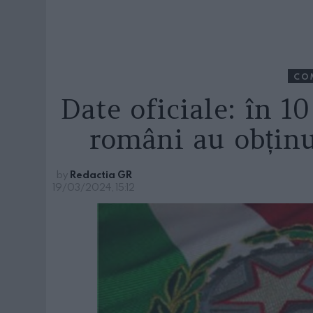
CO
Date oficiale: în 1
români au obținu
by
Redactia GR
19/03/2024, 15:12