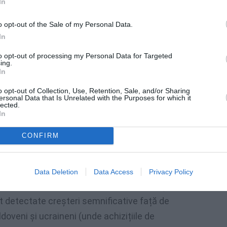
In
o opt-out of the Sale of my Personal Data.
In
to opt-out of processing my Personal Data for Targeted
ing.
In
o opt-out of Collection, Use, Retention, Sale, and/or Sharing
ersonal Data that Is Unrelated with the Purposes for which it
lected.
țenia italiană
In
CONFIRM
cipal persoane originare din Albania (38 mii),
evenit cetățeni italieni. Aceste trei țări
Pe locul patru,
Brazilia (11 mii)
, urmată de
Data Deletion
Data Access
Privacy Policy
registrat în total 20 de mii de noi achiziții
ost detectate creșteri semnificative față de
ldoveni și ucraineni (unde achizițiile de