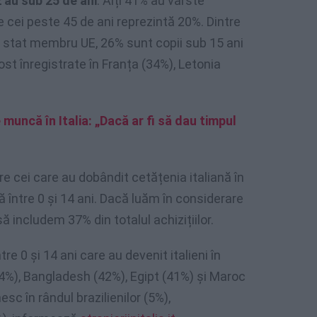
 au sub 25 de ani
. Alți 41% au vârste
ce cei peste 45 de ani reprezintă 20%. Dintre
i stat membru UE, 26% sunt copii sub 15 ani
ost înregistrate în Franța (34%), Letonia
 muncă în Italia: „Dacă ar fi să dau timpul
re cei care au dobândit cetățenia italiană în
 între 0 și 14 ani. Dacă luăm în considerare
ă includem 37% din totalul achizițiilor.
ntre 0 și 14 ani care au devenit italieni în
44%), Bangladesh (42%), Egipt (41%) și Maroc
sc în rândul brazilienilor (5%),