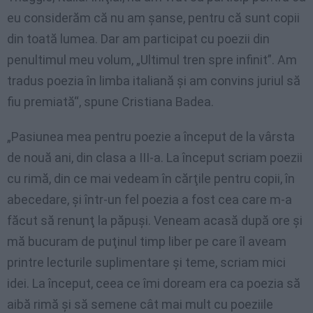
eu considerăm că nu am şanse, pentru că sunt copii
din toată lumea. Dar am participat cu poezii din
penultimul meu volum, „Ultimul tren spre infinit”. Am
tradus poezia în limba italiană şi am convins juriul să
fiu premiată“, spune Cristiana Badea.
„Pasiunea mea pentru poezie a început de la vârsta
de nouă ani, din clasa a III-a. La început scriam poezii
cu rimă, din ce mai vedeam în cărţile pentru copii, în
abecedare, şi într-un fel poezia a fost cea care m-a
făcut să renunţ la păpuşi. Veneam acasă după ore şi
mă bucuram de puţinul timp liber pe care îl aveam
printre lecturile suplimentare şi teme, scriam mici
idei. La început, ceea ce îmi doream era ca poezia să
aibă rimă şi să semene cât mai mult cu poeziile