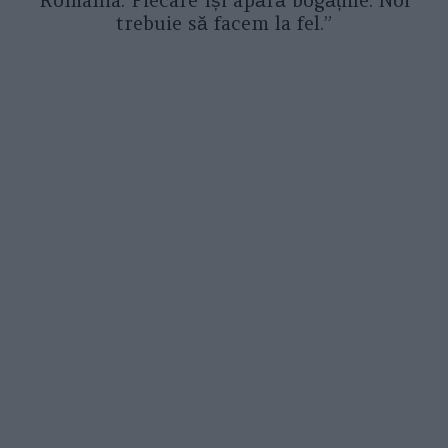
România. Fiecare își apără bogățiile. Noi
trebuie să facem la fel.”