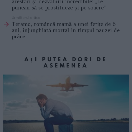
arestări și dezvăluiri incredibile: „Le
puneau să se prostitueze și pe soacre”
Următorul articol
Teramo, româncă mamă a unei fetițe de 6
ani, înjunghiată mortal în timpul pauzei de
prânz
AȚI PUTEA DORI DE
ASEMENEA