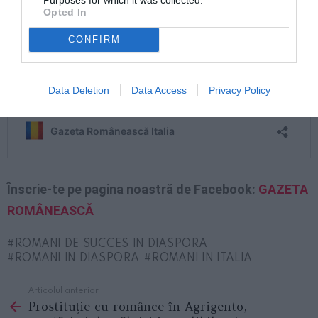
Opted In
CONFIRM
Data Deletion
Data Access
Privacy Policy
Înscrie-te pe pagina noastră de Facebook:
GAZETA
ROMÂNEASCĂ
ROMANI DE SUCCES IN DIASPORA
ROMANI IN DIASPORA
ROMANI IN ITALIA
Articolul anterior
See
Prostituție cu românce în Agrigento,
more