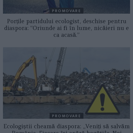
PROMOVARE
Porțile partidului ecologist, deschise pentru
diaspora: ”Oriunde ai fi în lume, nicăieri nu e
ca acasă.”
PROMOVARE
Ecologiștii cheamă diaspora: „Veniți să salvăm