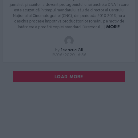
jurnalist și scriitor, a devenit protagonistul unei anchete DNA în care
este acuzat că în timpul mandatului său de director al Centrului
Naţional al Cinematografiei (CNC), din perioada 2010-2013, nu a
deschis procese împotriva producătorilor români, pe motiv de
MORE
întârziere a predării copiei standard. Directorul […]
by
Redactia GR
19/06/2020, 16:56
LOAD MORE