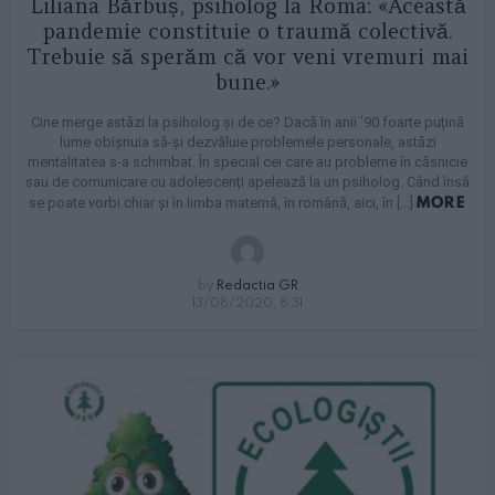
Liliana Bărbuș, psiholog la Roma: «Această
pandemie constituie o traumă colectivă.
Trebuie să sperăm că vor veni vremuri mai
bune.»
Cine merge astăzi la psiholog și de ce? Dacă în anii ’90 foarte puțină
lume obișnuia să-și dezvăluie problemele personale, astăzi
mentalitatea s-a schimbat. În special cei care au probleme în căsnicie
sau de comunicare cu adolescenți apelează la un psiholog. Când însă
MORE
se poate vorbi chiar și în limba maternă, în română, aici, în […]
by
Redactia GR
13/08/2020, 8:31