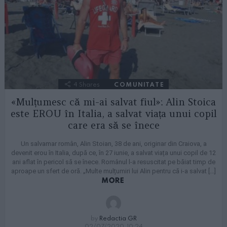
4
Shares
COMUNITATE
«Mulțumesc că mi-ai salvat fiul»: Alin Stoica
este EROU în Italia, a salvat viața unui copil
care era să se înece
​Un salvamar român, Alin Stoian, 38 de ani, originar din Craiova, a
devenit erou în Italia, după ce, în 27 iunie, a salvat viața unui copil de 12
ani aflat în pericol să se înece. Românul l-a resuscitat pe băiat timp de
aproape un sfert de oră. „Multe mulțumiri lui Alin pentru că i-a salvat […]
MORE
by
Redactia GR
02/07/2020, 10:24