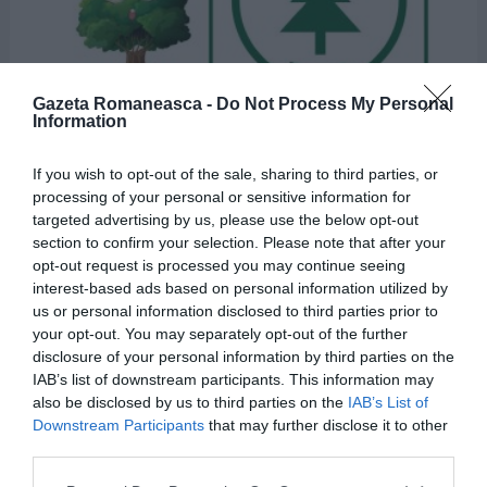
Gazeta Romaneasca -
Do Not Process My Personal
4
Shares
PROMOVARE
Information
Ecologiștii cheamă diaspora, locuri pe liste
If you wish to opt-out of the sale, sharing to third parties, or
la locale și parlamentare: «Avem nevoie de
processing of your personal or sensitive information for
experiența voastră ACUM»
targeted advertising by us, please use the below opt-out
section to confirm your selection. Please note that after your
Mesajul meu şi al Partidului Ecologist Roman, în fata diasporei, este
opt-out request is processed you may continue seeing
constant, acesta continuă şi va continua până la momentul în care
ROMÂNIA va fi din nou ACASĂ pentru fiecare dintre noi. De 30 de ani
interest-based ads based on personal information utilized by
lucrez în sectorul privat al economiei. Am învățat din cei 7 ani de acasă,
us or personal information disclosed to third parties prior to
MORE
în familia mea, să respect […]
your opt-out. You may separately opt-out of the further
disclosure of your personal information by third parties on the
IAB’s list of downstream participants. This information may
also be disclosed by us to third parties on the
IAB’s List of
by
Redactia GR
10/08/2020, 8:29
Downstream Participants
that may further disclose it to other
third parties.