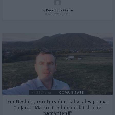
by
Redazione Online
07/01/2021, 11:05
33
Shares
COMUNITATE
Ion Nechita, reîntors din Italia, ales primar
în țară: ”Mă simt cel mai iubit dintre
pământeni!”