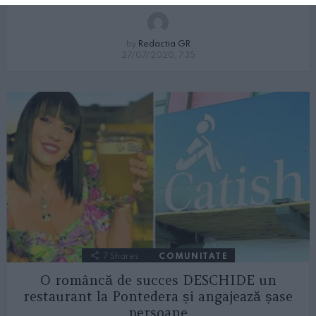
by
Redactia GR
27/07/2020, 7:35
7
Shares
COMUNITATE
O româncă de succes DESCHIDE un
restaurant la Pontedera și angajează șase
persoane