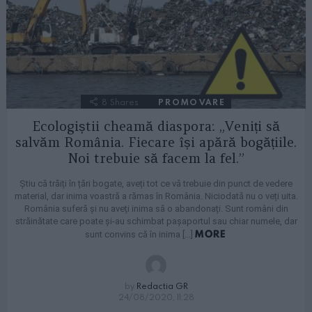
8
Shares
PROMOVARE
Ecologiștii cheamă diaspora: „Veniți să
salvăm România. Fiecare își apără bogățiile.
Noi trebuie să facem la fel.”
Știu că trăiți în țări bogate, aveți tot ce vă trebuie din punct de vedere
material, dar inima voastră a rămas în România. Niciodată nu o veți uita.
România suferă și nu aveți inima să o abandonați. Sunt români din
străinătate care poate și-au schimbat pașaportul sau chiar numele, dar
MORE
sunt convins că în inima […]
by
Redactia GR
24/08/2020, 11:28