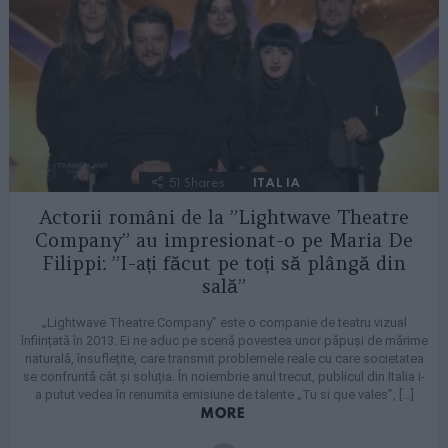
51
Shares
ITALIA
Actorii români de la ”Lightwave Theatre
Company” au impresionat-o pe Maria De
Filippi: ”I-ați făcut pe toți să plângă din
sală”
„Lightwave Theatre Company” este o companie de teatru vizual
înființată în 2013. Ei ne aduc pe scenă povestea unor păpuși de mărime
naturală, însuflețite, care transmit problemele reale cu care societatea
se confruntă cât și soluția. În noiembrie anul trecut, publicul din Italia i-
a putut vedea în renumita emisiune de talente „Tu si que vales”, […]
MORE