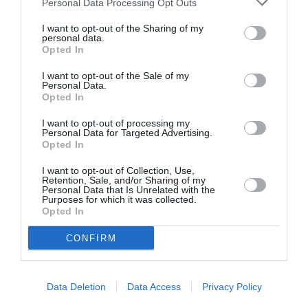
Personal Data Processing Opt Outs
I want to opt-out of the Sharing of my
personal data.
Opted In
I want to opt-out of the Sale of my
Personal Data.
Opted In
I want to opt-out of processing my
Personal Data for Targeted Advertising.
Opted In
6
Shares
PROMOVARE
I want to opt-out of Collection, Use,
Ofertă de nerefuzat pentru diaspora: locuri
Retention, Sale, and/or Sharing of my
Personal Data that Is Unrelated with the
pe listele ecologiştilor la locale şi
Purposes for which it was collected.
parlamentare. “Vă aşteptăm acasă”
Opted In
Este un apel sincer şi plin de adevăr, este crezul meu, este convingerea
CONFIRM
mea despre cum ar trebui să se implice diaspora în politica
românească. Ne dorim unitate naţională şi implicare în regăsirea
identităţii de tară, întoarcerea la adevăratele valori creştine ale neamului
Data Deletion
Data Access
Privacy Policy
românesc, care vin doar din Biserica conservatoare a moşilor şi
MORE
strămoşilor noştri. […]