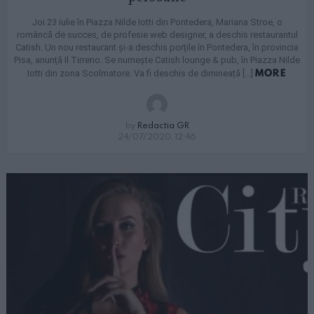
Joi 23 iulie în Piazza Nilde Iotti din Pontedera, Mariana Stroe, o
româncă de succes, de profesie web designer, a deschis restaurantul
Catish. Un nou restaurant și-a deschis porțile în Pontedera, în provincia
Pisa, anunță Il Tirreno. Se numește Catish lounge & pub, în Piazza Nilde
MORE
Iotti din zona Scolmatore. Va fi deschis de dimineață […]
by
Redactia GR
24/07/2020, 12:46