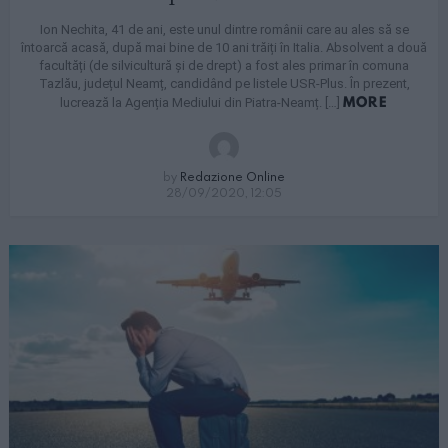
Ion Nechita, 41 de ani, este unul dintre românii care au ales să se
întoarcă acasă, după mai bine de 10 ani trăiți în Italia. Absolvent a două
facultăți (de silvicultură și de drept) a fost ales primar în comuna
Tazlău, județul Neamț, candidând pe listele USR-Plus. În prezent,
MORE
lucrează la Agenția Mediului din Piatra-Neamț. […]
by
Redazione Online
28/09/2020, 12:05