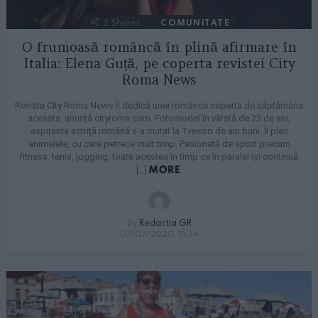
2
Shares
COMUNITATE
O frumoasă româncă în plină afirmare în
Italia: Elena Guță, pe coperta revistei City
Roma News
Revista City Roma News îi dedică unei românce coperta de săptămâna
aceasta, anunță cityroma.com. Fotomodel în vârstă de 23 de ani,
aspiranta actriță română s-a mutat la Treviso de ani buni. Îi plac
animalele, cu care petrece mult timp. Pasionată de sport precum
fitness, tenis, jogging, toate acestea în timp ce în paralel își continuă
MORE
[…]
by
Redactia GR
07/07/2020, 15:34