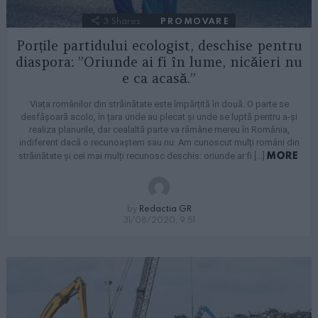
3
Shares
PROMOVARE
Porțile partidului ecologist, deschise pentru
diaspora: ”Oriunde ai fi în lume, nicăieri nu
e ca acasă.”
Viața românilor din străinătate este împărțită în două. O parte se
desfășoară acolo, în țara unde au plecat și unde se luptă pentru a-și
realiza planurile, dar cealaltă parte va rămâne mereu în România,
indiferent dacă o recunoaștem sau nu. Am cunoscut mulți români din
MORE
străinătate și cei mai mulți recunosc deschis: oriunde ar fi […]
by
Redactia GR
31/08/2020, 9:51