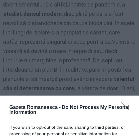
divertismentului. De altfel, înainte de pandemie,
a
studiat dansul modern
, disciplină pe care a fost
nevoit să o abandoneze din cauza blocajului. În acele
luni lungi de izolare s-a apropiat de cântat, care
astăzi reprezintă singurul ei scop pentru ea.Valentina
visează să devină o mare interpretă sau, dacă
lucrurile nu merg bine, o profesoară. Da, copiii au
întotdeauna un plan B. În realitate, pare imposibil ca
planurile ei să meargă prost având în vedere
talentul
său și determinarea cu care
, la vârsta de doar 10 ani,
știe să țină scena, mai scrie Torino Cronaca.
Gazeta Romaneasca -
Do Not Process My Personal
Information
If you wish to opt-out of the sale, sharing to third parties, or
processing of your personal or sensitive information for