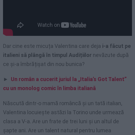
Dar cine este micuța Valentina care deja
i-a făcut pe
italieni să plângă în timpul Audițiilor
nevăzute după
ce și-a îmbrățișat din nou bunica?
►
Un român a cucerit juriul la „Italia’s Got Talent”
cu un monolog comic în limba italiană
Născută dintr-o mamă româncă și un tată italian,
Valentina locuiește astăzi la Torino unde urmează
clasa a V-a. Are un frate de trei luni și un altul de
șapte ani. Are un talent natural pentru lumea