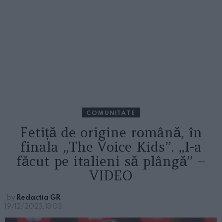
COMUNITATE
Fetiță de origine română, în
finala „The Voice Kids”. „I-a
făcut pe italieni să plângă” –
VIDEO
by
Redactia GR
19/12/2023, 13:03