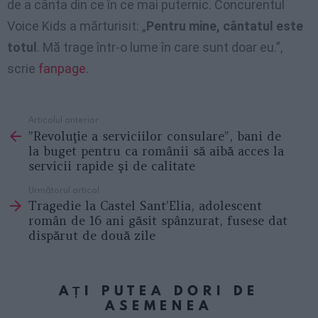
de a cânta din ce în ce mai puternic. Concurentul
Voice Kids a mărturisit: „
Pentru mine, cântatul este
totul
. Mă trage într-o lume în care sunt doar eu.”,
scrie
fanpage
.
Articolul anterior
See
”Revoluţie a serviciilor consulare”, bani de
more
la buget pentru ca românii să aibă acces la
servicii rapide şi de calitate
Următorul articol
Tragedie la Castel Sant’Elia, adolescent
român de 16 ani găsit spânzurat, fusese dat
dispărut de două zile
AȚI PUTEA DORI DE
ASEMENEA