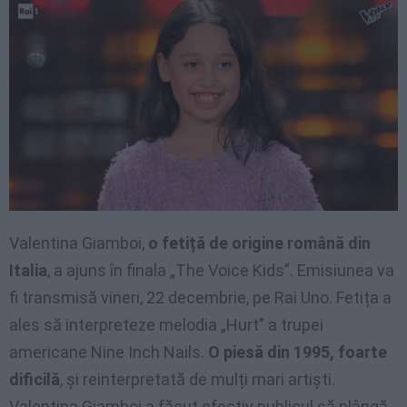
Valentina Giamboi,
o fetiță de origine română din
Italia
, a ajuns în finala „The Voice Kids”. Emisiunea va
fi transmisă vineri, 22 decembrie, pe Rai Uno. Fetița a
ales să interpreteze melodia „Hurt” a trupei
americane Nine Inch Nails.
O piesă din 1995, foarte
dificilă
, și reinterpretată de mulți mari artiști.
Valentina Giamboi a făcut efectiv publicul să plângă