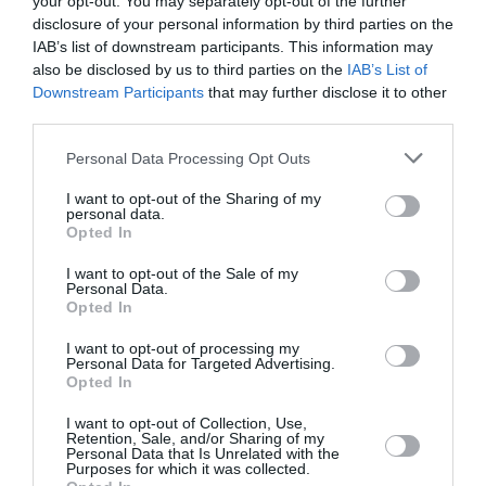
your opt-out. You may separately opt-out of the further
disclosure of your personal information by third parties on the
Niște „voluntari” care facilitează accesul în
IAB’s list of downstream participants. This information may
consulate, fentează sistemul și vând ulterior
also be disclosed by us to third parties on the
IAB’s List of
Downstream Participants
that may further disclose it to other
programările chiar sub nasul diplomaților noștri.
third parties.
Nicio măsură luată până acum nu a reușit să
Personal Data Processing Opt Outs
stopeze acest fenomen, chiar dacă sunt bine
I want to opt-out of the Sharing of my
cunoscute activitățile indivizilor.”
personal data.
Opted In
Reporterul Digi24,
Sergiu Balaban
, a stat de vorbă cu
I want to opt-out of the Sale of my
Personal Data.
o româncă din Milano care s-a lovit de această
Opted In
rețea…
CITIȚI ARTICOLUL COMPLET
I want to opt-out of processing my
Personal Data for Targeted Advertising.
Opted In
ROMANI IN ITALIA
STIRI ITALIA
I want to opt-out of Collection, Use,
Articolul anterior
See
Retention, Sale, and/or Sharing of my
Personal Data that Is Unrelated with the
Rareș Bogdan e sigur pe victoria
more
Purposes for which it was collected.
zdrobitoare a lui Iohannis în diaspora: