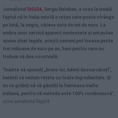
Jurnalistul
DIGI24
, Sergiu Balaban, a scos la iveală
faptul că în Italia există o rețea care poate strânge
pe lună, la negru, câteva sute de mii de euro. La
umbra unor servicii aparent nevinovate și am putea
spune chiar legale, acești oameni pot încasa peste
trei milioane de euro pe an, bani pentru care nu
trebuie să dea socoteală.
”
Înainte să spuneți „bravo lor, băieți descurcăreți”,
haideți să vedem rețeta cu toate ingredientele. Și
nu vă grăbiți să vă gândiți la faimoasa mafie
italiană, pentru că metoda este 100% românească
”,
scrie jurnalistul Digi24.