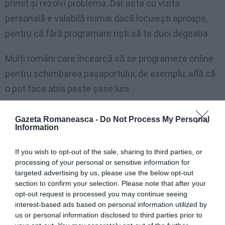
primit și rezolvi problema. Dar asta cu vizita
personală e valabilă numai dacă locuiești aproape,
pentru că fără programare riști să te duci degeaba.
Mulți români care încearcă să se programeze online
pentru schimbarea pașaportului, de exemplu, află că
o pot face abia peste șase luni.
Salvatorii situației sunt mai mereu intermediarii care
Gazeta Romaneasca -
Do Not Process My Personal
Information
fentează sistemul. Cu ei, totul se poate rezolva în
maxim două săptămâni și, pentru mai mulți bani,
If you wish to opt-out of the sale, sharing to third parties, or
chiar în aceeași zi.
processing of your personal or sensitive information for
targeted advertising by us, please use the below opt-out
Asta se întâmplă pentru că de acest site s-au legat
section to confirm your selection. Please note that after your
opt-out request is processed you may continue seeing
metodele gândite de o rețea de (aparent, așa se
interest-based ads based on personal information utilized by
recomandă ei) avocați, consilieri legali și traducători.
us or personal information disclosed to third parties prior to