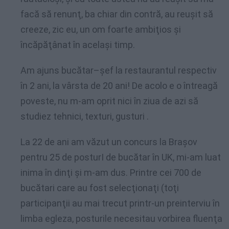
facă să renunţ, ba chiar din contră, au reuşit să
creeze, zic eu, un om foarte ambiţios şi
încăpăţânat în acelaşi timp.
Am ajuns bucătar–şef la restaurantul respectiv
în 2 ani, la vârsta de 20 ani! De acolo e o întreagă
poveste, nu m-am oprit nici în ziua de azi să
studiez tehnici, texturi, gusturi .
La 22 de ani am văzut un concurs la Braşov
pentru 25 de posturI de bucătar în UK, mi-am luat
inima în dinţi şi m-am dus. Printre cei 700 de
bucătari care au fost selecţionaţi (toţi
participanţii au mai trecut printr-un preinterviu în
limba egleza, posturile necesitau vorbirea fluenţa