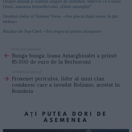
Despre amanţi şi oameni singuri de sărbători. Interviu cu Corina
Ozon, autoarea bestseller-ului „Zilele amanţilor”
Destinul dulce al Tatianei Vieru. «Am plecat după noroc în ţări
străine»
Bucătar de Top-Chef: «Tot respectul pentru diaspora»
Articolul anterior
See
Bunga-bunga: Ioana Amarghioalei a primit
more
85.000 de euro de la Berlusconi
Următorul articol
Proxenet periculos, lider al unui clan
românesc care a invadat Bolzano, arestat în
România
AȚI PUTEA DORI DE
ASEMENEA