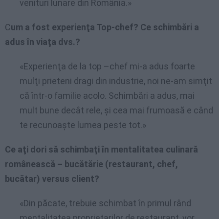
venituri lunare din România.»
C
um a fost experienţa Top-chef? Ce schimbări a
adus în viaţa dvs.?
«Experienţa de la top –chef mi-a adus foarte
mulţi prieteni dragi din industrie, noi ne-am simţit
că într-o familie acolo. Schimbări a adus, mai
mult bune decât rele, şi cea mai frumoasă e când
te recunoaşte lumea peste tot.»
Ce aţi dori să schimbaţi în mentalitatea culinară
românească – bucătărie (restaurant, chef,
bucătar) versus client?
«Din păcate, trebuie schimbat în primul rând
mentalitatea proprietarilor de restaurant, vor