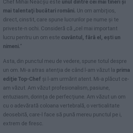
Chef Mihai Neacşu este
unul dintre cei mai tineri şi
mai talentaţi bucătari români.
Un om ambiţios,
direct, cinstit, care spune lucrurilor pe nume şi te
priveste-n ochi. Consideră că ,,cel mai important
lucru pentru un om este
cuvântul, fără el, eşti un
nimeni.
”
Asta, din punctul meu de vedere, spune totul despre
un om. Mi-a atras atenţia de când l-am văzut la
prima
ediţie Top-Chef
şi l-am urmărit atent. Mi-a plăcut ce-
am văzut. Am văzut profesionalism, pasiune,
entuziasm, dorinţa de perfecţiune. Am văzut un om
cu o adevărată coloana vertebrală, o verticalitate
deosebită, care-l face să pună mereu punctul pe i,
extrem de firesc.