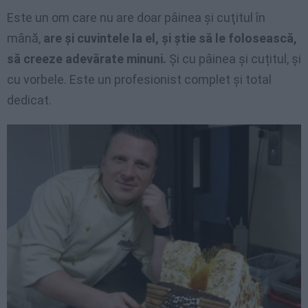
Este un om care nu are doar pâinea şi cuţitul în
mână,
are şi cuvintele la el, şi ştie să le folosească,
să creeze adevărate minuni.
Şi cu pâinea şi cuțitul, şi
cu vorbele. Este un profesionist complet şi total
dedicat.