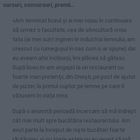
cursuri, concursuri, premii…
«Am terminat liceul şi ai mei voiau în continuare
să urmez o facultate, cea de silvicultură vroia
tata (ai mei sunt ingineri în industria lemnului, am
crescut cu rumeguşul în nas cum s-ar spune) dar
eu aveam alte înclinaţii, îmi plăcea să gătesc.
După liceu m-am angajat la un restaurant cu
foarte mari pretenţii, din Oneşti, pe post de ajutor
de pizzer, la primul cuptor pe lemne pe care îl
văzusem în viața mea.
După o anumită perioadă încercam să mă îndrept
cât mai mult spre bucătăria restaurantului. Am
avut parte la început de nişte bucătari foarte
răutăcioşi, şi cu toate astea nu au reuşit să mă