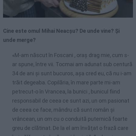
Cine este omul Mihai Neacşu? De unde vine? Şi
unde merge?
«M-am născut în Foscani , oraş drag mie, cum s-
ar spune, între vii. Tocmai am adunat sub centură
34 de ani şi sunt bucuros, aşa cred eu, că nu i-am
trăit degeaba. Copilăria, în mare parte mi-am
petrecut-o în Vrancea, la bunici , bunicul fiind
responsabil de ceea ce sunt azi, un om pasionat
de ceea ce face, mândru că sunt român şi
vrâncean, un om cu o conduită puternică foarte
greu de clătinat. De la el am învăţat o frază care