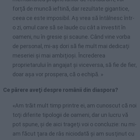
forţă de muncă ieftină, dar rezultate gigantice,
ceea ce este imposibil. Aş vrea să întâlnesc într-
o zi, omul care să se laude cu cât a investit în
oameni, nu în gresie şi scaune. Când vine vorba
de personal, mi-aş dori să fie mult mai dedicaţi
meseriei şi mai ambiţioşi. Încrederea
proprietarului în angajat şi viceversa, să fie de fier,
doar aşa vor prospera, că o echipă. »
Ce părere aveţi despre românii din diaspora?
«Am trăit mult timp printre ei, am cunoscut că noi
toţi diferite tipologii de oameni, dar un lucru vă
pot spune, şi de aici trageţi voi o concluzie: nu mi-
am făcut ţara de râs niciodată şi am susţinut cu