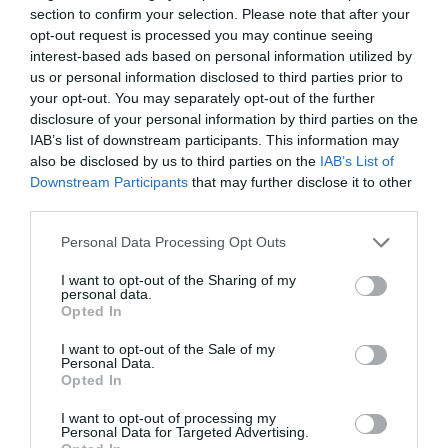
combinaţii celebre, inovaţie, dar şi organizare
section to confirm your selection. Please note that after your
eficientă a unei bucătarii de top.
opt-out request is processed you may continue seeing
interest-based ads based on personal information utilized by
us or personal information disclosed to third parties prior to
Au urmat multe locaţii frumoase, după aceea am
your opt-out. You may separately opt-out of the further
colaborat chiar şi cu una din Italia, în Lido Di Spina,
disclosure of your personal information by third parties on the
mai sus de Ravenna, am traversat cam toată
IAB’s list of downstream participants. This information may
also be disclosed by us to third parties on the
IAB’s List of
Europa. Am învăţat foarte multe despre viaţa
Downstream Participants
that may further disclose it to other
unui chef, cum e să te trezeşti la 5 dimineaţa şi
third parties.
să pleci cu pescarii pe mare, să găteşti fresh în
Personal Data Processing Opt Outs
restaurantul tău tot ce prinzi în ziua respectivă,
I want to opt-out of the Sharing of my
cum să foloseşti un cuptor Tandoori de la indieni,
personal data.
Opted In
cum să faci un sos pentru shish kebap pe
I want to opt-out of the Sale of my
cărbuni, de la turci şi tot aşa .»
Personal Data.
Opted In
Cum este viaţa de chef în România?
I want to opt-out of processing my
Personal Data for Targeted Advertising.