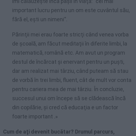
îmi călăuzeşte încă paşii în viaţă: “cel mai
important lucru pentru un om este cuvântul său,
fără el, eşti un nimeni“.
Părinţii mei erau foarte stricţi când venea vorba
de şcoală, am făcut meditaţii în diferite limbi, la
matematică, română etc. Am avut un program
destul de încărcat şi enervant pentru un puşti,
dar am realizat mai târziu, când puteam să stau
de vorbă în trei limbi, fluent, cât de mult vor conta
pentru cariera mea de mai târziu. În concluzie,
succesul unui om începe să se clădească încă
din copilărie, şi cred că educaţia e un factor
foarte important .»
Cum de aţi devenit bucătar? Drumul parcurs,