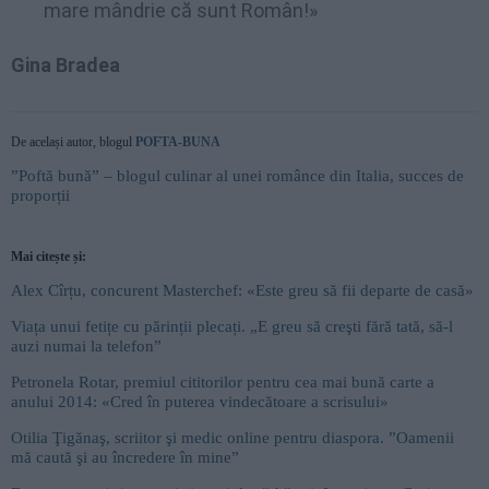
mare mândrie că sunt Român!»
Gina Bradea
De același autor, blogul
POFTA-BUNA
”Poftă bună” – blogul culinar al unei românce din Italia, succes de
proporții
Mai citește și:
Alex Cîrțu, concurent Masterchef: «Este greu să fii departe de casă»
Viața unui fetițe cu părinții plecați. „E greu să creşti fără tată, să-l
auzi numai la telefon”
Petronela Rotar, premiul cititorilor pentru cea mai bună carte a
anului 2014: «Cred în puterea vindecătoare a scrisului»
Otilia Ţigănaş, scriitor şi medic online pentru diaspora. ”Oamenii
mă caută şi au încredere în mine”