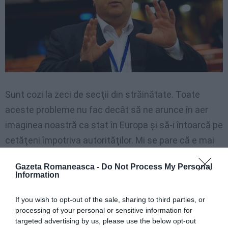
Sunt cozi la zeci de secţii din străinătate. Toate
aceste probleme nu fac decât să ne arunce în aer
imaginea noastră ca stat în Europa şi să-i întoarcă pe
cetăţeni împotriva autorităţilor. Mi se pare că e mai
necesar ca niciodată ca Parlamentul României, în
Gazeta Romaneasca -
Do Not Process My Personal
regim de urgenţă, să adopte
pentru alegerea
Information
preşedintelui României votul electronic
, aşa cum a
If you wish to opt-out of the sale, sharing to third parties, or
propus PNL“, a decclarat senatorul liberal.
processing of your personal or sensitive information for
targeted advertising by us, please use the below opt-out