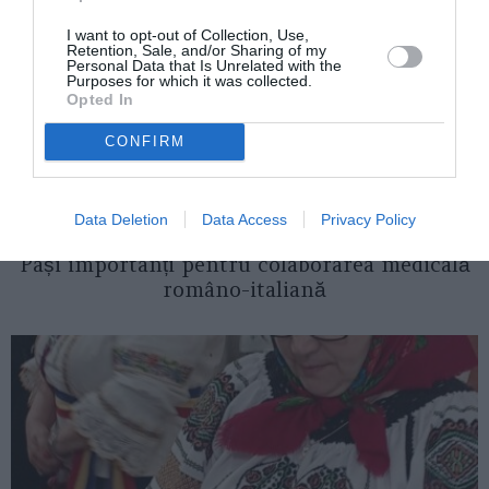
I want to opt-out of Collection, Use,
Retention, Sale, and/or Sharing of my
Personal Data that Is Unrelated with the
Purposes for which it was collected.
Opted In
CONFIRM
Data Deletion
Data Access
Privacy Policy
ITALIA
Pași importanți pentru colaborarea medicală
româno-italiană