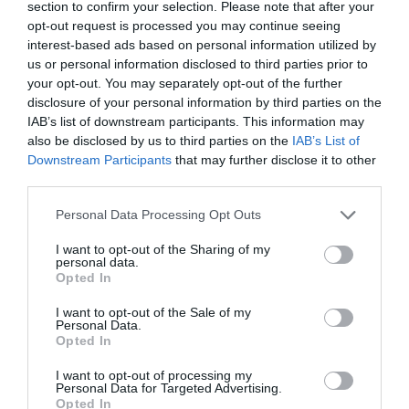
section to confirm your selection. Please note that after your
opt-out request is processed you may continue seeing
ROMANI IN ITALIA
STIRI ITALIA
interest-based ads based on personal information utilized by
us or personal information disclosed to third parties prior to
Articolul anterior
See
your opt-out. You may separately opt-out of the further
Biroul electoral primește telefoane
more
disclosure of your personal information by third parties on the
nervoase din diaspora: «Ne-am confruntat
IAB’s list of downstream participants. This information may
cu un adevărat asalt verbal la toate
also be disclosed by us to third parties on the
IAB’s List of
telefoanele, limbajul fiind incalificabil»
Downstream Participants
that may further disclose it to other
third parties.
Următorul articol
Biroul Electoral Central A RESPINS cererea
Personal Data Processing Opt Outs
de prelungire a programului de votare în
străinătate. La multe secții se strigă „Hoții,
I want to opt-out of the Sharing of my
personal data.
hoții!” VIDEO
Opted In
I want to opt-out of the Sale of my
Personal Data.
AȚI PUTEA DORI DE
Opted In
ASEMENEA
I want to opt-out of processing my
Personal Data for Targeted Advertising.
Opted In