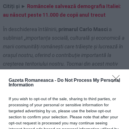
Citiți și ►
Româncele salvează demografia Italiei:
au născut peste 11.000 de copii anul trecut
În deschiderea întâlnirii,
primarul Carlo Masci
a
subliniat „
importanța socială, culturală și economică a
marii comunități românești care trăiește și lucrează în
orașul nostru, oferind o contribuție importantă la
creșterea teritoriului nostru. Tocmai din acest motiv
administrația din Pescara a deschis porțile Asociației
Gazeta Romaneasca -
Do Not Process My Personal
prezidate de Mariana Balan oferind spațiile care
Information
adăpostesc biroul care se află acum în palatul
orașului. Sper din tot sufletul ca drumul spre integrarea
If you wish to opt-out of the sale, sharing to third parties, or
processing of your personal or sensitive information for
deplină a cetățenilor români să meargă din ce în ce mai
targeted advertising by us, please use the below opt-out
rapid în numele împărtășirii obiectivelor și valorilor.
section to confirm your selection. Please note that after your
opt-out request is processed you may continue seeing
Românii sunt cetățeni europeni și mulți dintre ei se simt
interest-based ads based on personal information utilized by