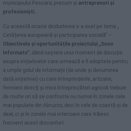
municipiului Pescara, precum și
antreprenori și
profesioniști.
Cu această ocazie dezbaterea s-a axat pe tema „
Cetățenia europeană și participarea socială” –
Obiectivele și oportunitățile proiectului „Sono
Informato”
, dând naștere unui moment de discuție
asupra inițiativelor care urmează a fi adoptate pentru
a umple golul de informații (de unde și denumirea
dată inițiativei) cu care întreprinderile, artizanii,
fermierii direcți și micii întreprinzători agricoli trebuie
de multe ori să se confrunte nu numai în zonele cele
mai populate din Abruzzo, deci în cele de coastă și de
deal, ci și în zonele mai interioare care trăiesc
frecvent acest disconfort.