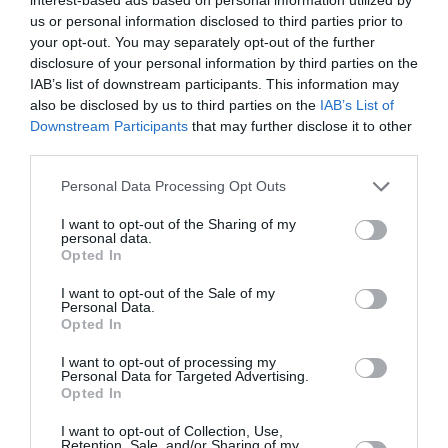
italieni și din Pescara. De aceea le spun că Municipiul
us or personal information disclosed to third parties prior to
este, primarul este alături de ei
your opt-out. You may separately opt-out of the further
disclosure of your personal information by third parties on the
IAB’s list of downstream participants. This information may
Includerea în contextul social și de lucru este foarte
also be disclosed by us to third parties on the
IAB’s List of
adesea dificilă din motive lingvistice și din cauza
Downstream Participants
that may further disclose it to other
third parties.
necunoașterii drepturilor. „
Proiectul „Sunt informat”
este un instrument necesar, având în vedere
Personal Data Processing Opt Outs
participarea activă a comunității românești la sistemul
I want to opt-out of the Sharing of my
personal data.
italian
care reprezintă aproape 30% din populația
Opted In
străină angajată din Italia și
reprezintă 2% din PIB-ul
I want to opt-out of the Sale of my
italian
”. a spus președintele Consiliului Local,
Personal Data.
Opted In
Marcello Antonelli, adresându-se publicului prezent în
sala de consiliu – „
dar sunteți gazde pentru că
faceți
I want to opt-out of processing my
Personal Data for Targeted Advertising.
atât de multe în familiile voastr
e și în activitățile
Opted In
voastre pentru a ne îmbunătăți economia și coeziunea
I want to opt-out of Collection, Use,
Retention, Sale, and/or Sharing of my