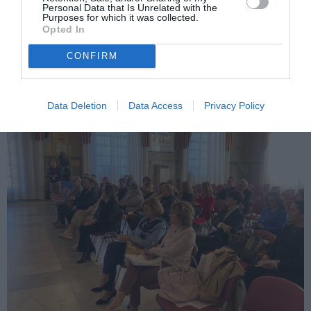
socială
.”
Personal Data that Is Unrelated with the
Purposes for which it was collected.
Opted In
Citește și
►
Succes incredibil: Un român din Italia a
CONFIRM
câștigat marele premiu de 1 milion de dolari la
„America’s Got Talent” – VIDEO
Data Deletion
Data Access
Privacy Policy