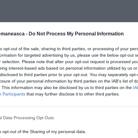
omaneasca -
Do Not Process My Personal Information
to opt-out of the sale, sharing to third parties, or processing of your per
formation for targeted advertising by us, please use the below opt-out s
r selection. Please note that after your opt-out request is processed y
eing interest-based ads based on personal information utilized by us or
disclosed to third parties prior to your opt-out. You may separately opt-
losure of your personal information by third parties on the IAB’s list of
. This information may also be disclosed by us to third parties on the
IA
Participants
that may further disclose it to other third parties.
oțiile liderilor militari – explică artistul -.
 cunoașteți pe cineva care face ouă pictate
 a fost contactat de doamna Mioara Sarb
l Data Processing Opt Outs
i Florin pentru această oportunitate. Și le
o opt-out of the Sharing of my personal data.
u și soției sale Lucica Tudoran pentru