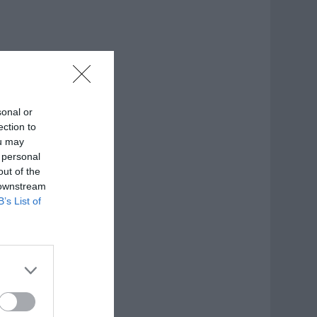
sonal or
ection to
ou may
 personal
out of the
 downstream
B’s List of