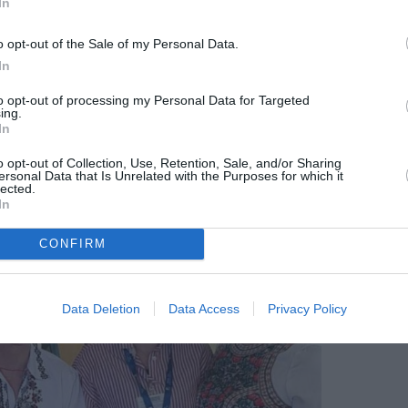
In
sc Silvicăi Simonca , fondatoarea asociației
.”
o opt-out of the Sale of my Personal Data.
In
ani și băiatul de 10 ani, Ciprian a plecat la
to opt-out of processing my Personal Data for Targeted
ing.
lecții, de la 10.30 la 12.30. — „Am făcut o
In
o opt-out of Collection, Use, Retention, Sale, and/or Sharing
ersonal Data that Is Unrelated with the Purposes for which it
lected.
In
CONFIRM
Data Deletion
Data Access
Privacy Policy