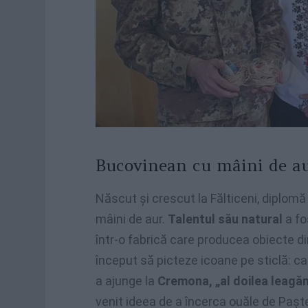
Bucovinean cu mâini de a
Născut și crescut la Fălticeni, diplomă 
mâini de aur.
Talentul său natural
a fo
într-o fabrică care producea obiecte di
început să picteze icoane pe sticlă: cap
a ajunge la
Cremona, „al doilea leagăn
venit ideea de a încerca ouăle de Paște