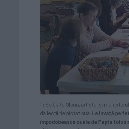
În Solbiate Olona, ​​artistul și muncito
dă lecții de pictat ouă.
Le învață pe fet
împodobească ouăle de Paște folosin