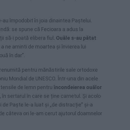
e-au împodobit în joia dinaintea Paștelui.
gendă: se spune că Fecioara a adus la
 să-i poată elibera fiul.
Ouăle s-au pătat
 a ne aminti de moartea și învierea lui
ouă în dar”.
a, renumită pentru mănăstirile sale ortodoxe
oniu Mondial de UNESCO. Într-una din acele
tensile de lemn pentru
încondeierea ouălor
în sertarul în care se ține carnetul. Și acolo
e Paște le-a luat și „de distracție” și-a
de câteva ori le-am cerut ajutorul doamnelor