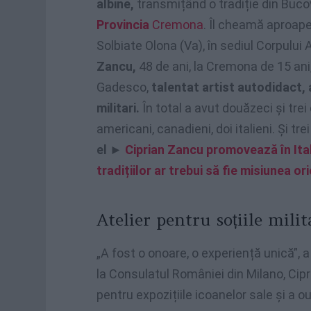
albine,
transmițând o tradiție din Buco
Provincia
Cremona
. Îl cheamă aproape
Solbiate Olona (Va), în sediul Corpulu
Zancu,
48 de ani, la Cremona de 15 ani,
Gadesco,
talentat artist autodidact, 
militari.
În total a avut douăzeci și trei 
americani, canadieni, doi italieni. Și trei
el
►
Ciprian Zancu promovează în Ita
tradițiilor ar trebui să fie misiunea o
Atelier pentru soțiile mili
„A fost o onoare, o experiență unică”, a
la Consulatul României din Milano, Cipr
pentru expozițiile icoanelor sale și a o