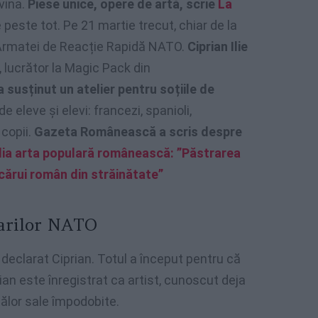
vina.
Piese unice, opere de artă, scrie
La
 peste tot. Pe 21 martie trecut, chiar de la
i Armatei de Reacție Rapidă NATO.
Ciprian Ilie
 lucrător la Magic Pack din
a susținut un atelier pentru soțiile de
de eleve și elevi: francezi, spanioli,
 copii.
Gazeta Românească a scris despre
lia arta populară românească: ”Păstrarea
ricărui român din străinătate”
tarilor NATO
 declarat Ciprian. Totul a început pentru că
ian este înregistrat ca artist, cunoscut deja
uălor sale împodobite.