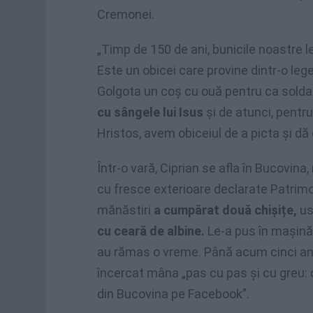
Cremonei.
„Timp de 150 de ani, bunicile noastre l
Este un obicei care provine dintr-o le
Golgota un coș cu ouă pentru ca soldații
cu sângele lui Isus
și de atunci, pentru
Hristos, avem obiceiul de a picta și dă 
Într-o vară, Ciprian se afla în Bucovin
cu fresce exterioare declarate Patrim
mănăstiri
a cumpărat două chișițe,
us
cu ceară de albine.
Le-a pus în mașină, 
au rămas o vreme. Până acum cinci ani d
încercat mâna „pas cu pas și cu greu: 
din Bucovina pe Facebook”.