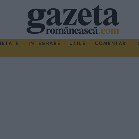
IETATE
INTEGRARE
UTILE
COMENTARII