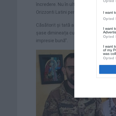
Opted 
încredere. Nu în ultimul rând, mulțume
Orizzonti Latini pentru sprijinul acordat
I want t
Opted 
Căsătorit și tată a doi copii, fata de 13 
I want 
Advertis
șase dimineața cu fiica sa: două ore de 
Opted 
impresie bună”.
I want t
of my P
was col
Opted 