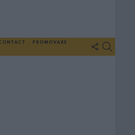
CONTACT
PROMOVARE
FOLLOW
SEARCH
US
Couple Photoshoot Paris