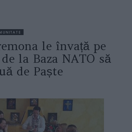
MUNITATE
emona le învață pe
or de la Baza NATO să
ouă de Paște