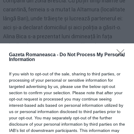
companii din zona Brescia. Cu puțin timp înainte de
carantină, femeia s-a mutat la Altamura (localitate
lângă Bari), unde trăiește și lucrează partenerul ei:
aici și-a declarat domiciliul și aici poliția a găsit-o.
Alina Bica s-a prezentat luni dimineață în fața
judecătorilor Secției a treia penală, unde procurorul
general Giannicola Sinisi a cerut confirmarea
Gazeta Romaneasca -
Do Not Process My Personal
Information
arestului în închisoare.
If you wish to opt-out of the sale, sharing to third parties, or
„Acuzele împotriva mea sunt instrumentale – a
processing of your personal or sensitive information for
targeted advertising by us, please use the below opt-out
declarat Bica în italiană -, nu am comis nicio
section to confirm your selection. Please note that after your
infracțiune și am depus un nou recurs în fața Înaltei
opt-out request is processed you may continue seeing
Curți a României.
interest-based ads based on personal information utilized by
us or personal information disclosed to third parties prior to
your opt-out. You may separately opt-out of the further
Sentința se bazează pe o interpretare foarte
disclosure of your personal information by third parties on the
particulară a legii, asupra căreia a existat un
IAB’s list of downstream participants. This information may