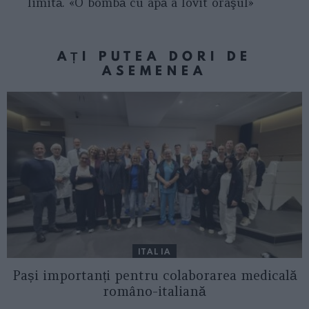
limită. «O bombă cu apă a lovit oraşul»
AȚI PUTEA DORI DE
ASEMENEA
ITALIA
Pași importanți pentru colaborarea medicală
româno-italiană