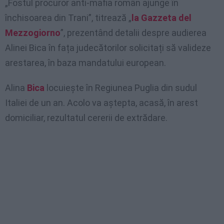
„Fostul procuror anti-mafia român ajunge în
închisoarea din Trani”, titrează „
la Gazzeta del
Mezzogiorno
”, prezentând detalii despre audierea
Alinei Bica în fața judecătorilor solicitați să valideze
arestarea, în baza mandatului european.
Alina
Bica
locuiește în Regiunea Puglia din sudul
Italiei de un an. Acolo va aștepta, acasă, în arest
domiciliar, rezultatul cererii de extrădare.