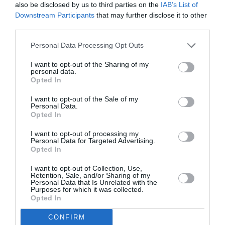
also be disclosed by us to third parties on the
IAB’s List of
dezacord puternic între judecători.
Nu fug, dar nu
Downstream Participants
that may further disclose it to other
vreau să mă întorc în România, iar dacă sentința
third parties.
este confirmată, vă voi cere să o execut aici în
Personal Data Processing Opt Outs
Italia
: în România există un singur penitenciar pentru
I want to opt-out of the Sharing of my
femei și
mai mult de jumătate dintre deținute au
personal data.
Opted In
fost condamnate
pe baza investigațiilor efectuate
de biroul meu.
I want to opt-out of the Sale of my
Personal Data.
Opted In
Sunt o persoană educată, cunosc legea și nu pot
I want to opt-out of processing my
merge la închisoare: trebuie să mă confrunt cu
Personal Data for Targeted Advertising.
Opted In
avocatul meu pentru a studia strategia de apărare »,
ar fi spus Alina Bica judecătorilor, conform sursei
I want to opt-out of Collection, Use,
Retention, Sale, and/or Sharing of my
citate.
Personal Data that Is Unrelated with the
Purposes for which it was collected.
Opted In
Judecătorii (președintele completului Giovanni
CONFIRM
Mattencini) au apreciat tocmai faptul că Bica are