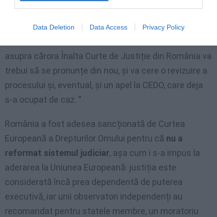
atât domiciliul în Italia, cât și o ocupație stabilă aici.
„Doamna Bica vrea să se apere pe fondul acuzațiilor
Data Deletion
Data Access
Privacy Policy
– a declarat avocatul ei, Cristian Di Giusto din Bari -,
asupra cărora Înalta Curte de Justiție din România va
trebui să se pronunțe din nou, și va cere o revizuire a
procesului și, eventual, și un apel la CEDO, care deja
s-a ocupat de caz. ”
România a fost adesea sancționată de Curtea
Europeană a Drepturilor Omului pentru că
nu a
reformat sistemul judiciar
, așa cum i s-a impus la
aderarea la Uniunea Europeană: justiția este
considerată încă prea dependentă de puterea
executivă, iar unii observatori independenți au
recomandat pentru statele membre, un moratoriu