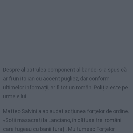
Despre al patrulea component al bandei s-a spus că
ar fi un italian cu accent pugliez, dar conform
ultimelor informații, ar fi tot un român. Poliția este pe
urmele lui.
Matteo Salvini a aplaudat acțiunea forțelor de ordine.
«Soții masacrați la Lanciano, în cătușe trei români
care fugeau cu banii furați. Mulțumesc Forțelor