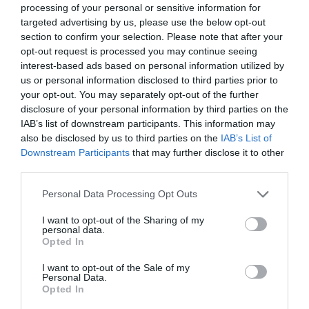
“Întrebau cu insistență unde e seiful. Doar unul dintre
processing of your personal or sensitive information for
targeted advertising by us, please use the below opt-out
ei a vorbit, vorbea bine italiană, ceilalți trei au rămas
section to confirm your selection. Please note that after your
tăcuți”, au povestit victimele.
opt-out request is processed you may continue seeing
interest-based ads based on personal information utilized by
Numai după ce au tăiat urechea femeii, bandiții s-au
us or personal information disclosed to third parties prior to
your opt-out. You may separately opt-out of the further
convins că în acea casă nu e niciun seif. Dar, ca să nu
disclosure of your personal information by third parties on the
plece cu mâinile goale, au luat tot ce au găsit bani în
IAB’s list of downstream participants. This information may
also be disclosed by us to third parties on the
IAB’s List of
numerar și trei cărți de credit de la medic.
Downstream Participants
that may further disclose it to other
third parties.
Personal Data Processing Opt Outs
I want to opt-out of the Sharing of my
personal data.
Opted In
I want to opt-out of the Sale of my
Personal Data.
Opted In