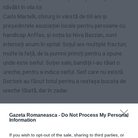
năvălit în vila lor.
Carlo Martelli, chirurg în vârstă de 69 ani și
președintele asociației locale pentru persoane cu
handicap Anffas, și soția lui Niva Bazzan, sunt
internați acum în spital. Soțul are multiple fracturi,
multe la față, de la pumnii primiți pentru a spune
unde este seiful. Soției sale, bandiții i-au tăiat o
ureche, pentru a indica seiful. Seif care nu există.
Doctorii au făcut totul pentru a reatașa bucata de
ureche tăiată, dar în zadar.
Era ora 4 noaptea: Carlo și Niva au fost surprinși în
somn și timp de două ore au fost ținuți ostatici de
Gazeta Romaneasca -
Do Not Process My Personal
Information
cei patru tâlhari. Bătuți, torturați, mutilați.
If you wish to opt-out of the sale, sharing to third parties, or