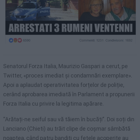
Senatorul Forza Italia, Maurizio Gaspari a cerut, pe
Twitter, «proces imediat și condamnări exemplare».
Apoi a aplaudat operativitatea forțelor de poliție,
cerând aprobarea imediată în Parlament a propunerii
Forza Italia cu privire la legitima apărare.
“Arătați-ne seiful sau vă tăiem în bucăți”. Doi soți din
Lanciano (Chieti) au trăit clipe de coșmar sâmbătă
noaptea, când patru bandiți cu fețele acoperite au