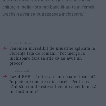
chirurg-si-sotia-torturati-banditii-au-taiat-femeii-
ureche-salvini-sa-putrezeasca-inchisoare/
Articolul anterior
See
Fenomen incredibil de injustiție aplicată la
more
Florența față de români: ”Pot merge la
închisoare fără să știe că au avut un
proces”
Următorul articol
Cazul PMP – Coliu sau cum poate fi calcată
în picioare onoarea diasporei. “Pentru ca
răul să triumfe este suficient ca cei buni să
nu facă nimic”