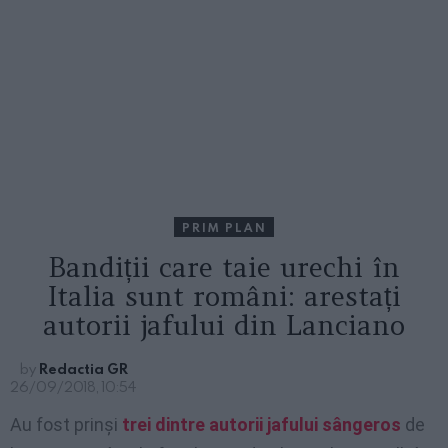
PRIM PLAN
Bandiții care taie urechi în
Italia sunt români: arestați
autorii jafului din Lanciano
by
Redactia GR
26/09/2018, 10:54
Au fost prinși
trei dintre autorii jafului sângeros
de