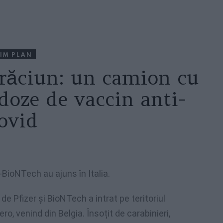
IM PLAN
Crăciun: un camion cu
doze de vaccin anti-
ovid
BioNTech au ajuns în Italia.
e Pfizer și BioNTech a intrat pe teritoriul
ero, venind din Belgia. Însoțit de carabinieri,