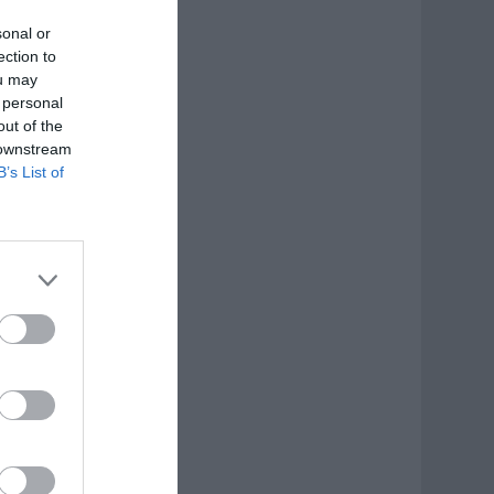
sonal or
ection to
ou may
 personal
out of the
 downstream
B’s List of