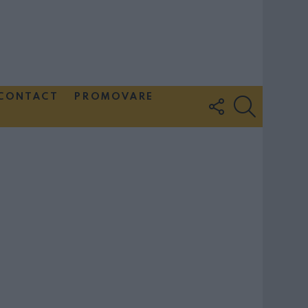
CONTACT
PROMOVARE
FOLLOW
SEARCH
US
Couple Photoshoot Paris