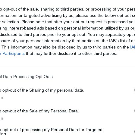
mai îndepărtate destinații. Celelalte loturi
to opt-out of the sale, sharing to third parties, or processing of your per
tive pe uscat, însoțite de 60 de vehicule și
formation for targeted advertising by us, please use the below opt-out s
r selection. Please note that after your opt-out request is processed y
eing interest-based ads based on personal information utilized by us or
disclosed to third parties prior to your opt-out. You may separately opt-
ecembrie, ca și în restul Uniunii Europene. Va
losure of your personal information by third parties on the IAB’s list of
 mii lucrători din sănătate care au făcut
. This information may also be disclosed by us to third parties on the
IA
Participants
that may further disclose it to other third parties.
cel puțin 300.000 de doze pe săptămână. Pe
l Data Processing Opt Outs
ne de doze.
o opt-out of the Sharing of my personal data.
nă pentru Medicamente – ar trebui să
In
ei Moderna, care ar trebui să livreze în
o opt-out of the Sale of my Personal Data.
.
In
raZeneca de la care Italia se așteaptă la
to opt-out of processing my Personal Data for Targeted
ing.