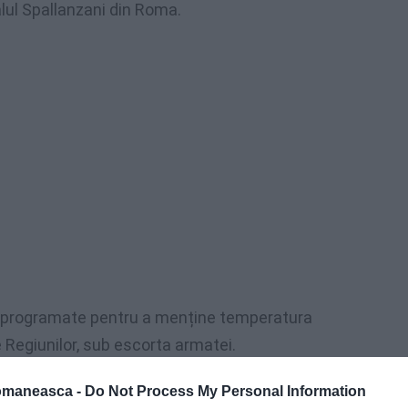
lul Spallanzani din Roma.
 – programate pentru a menține temperatura
e Regiunilor, sub escorta armatei.
te de Spallanzani la portul militar Pratica di
omaneasca -
Do Not Process My Personal Information