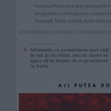
Vaccinul Pfizer este deja distribuit în
înregistrate sunt în prezent complet ne
oboseală, febră, cefalee, dureri muscul
CORONAVIRUS DIASPORA
CORONAVIRUS IT
Articolul anterior
See
Ademenite cu promisiunea unei vieţi
more
de lux în Occident, zeci de tinere au
ajuns să fie forţate să se prostitueze
în Italia
AȚI PUTEA D