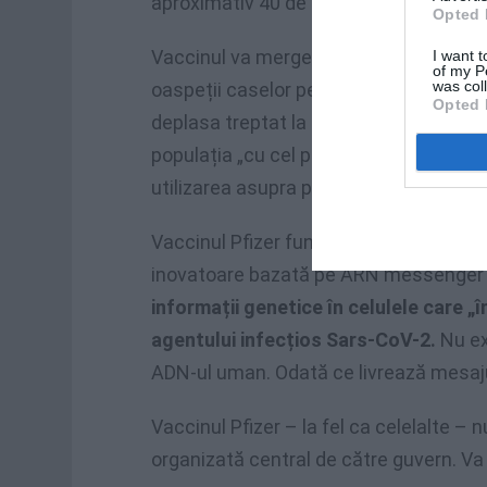
aproximativ 40 de milioane de doze es
Opted 
Vaccinul va merge, inițial, către lucrător
I want t
of my P
was col
oaspeții caselor pentru bătrâni, apoi că
Opted 
deplasa treptat la grupele de vârstă mai
populația „cu cel puțin o boală cronică”
utilizarea asupra persoanelor peste 16
Vaccinul Pfizer funcționează – ca și 
inovatoare bazată pe ARN messenger 
informații genetice în celulele care „
agentului infecțios Sars-CoV-2.
Nu ex
ADN-ul uman. Odată ce livrează mesaju
Vaccinul Pfizer – la fel ca celelalte – n
organizată central de către guvern. Va 