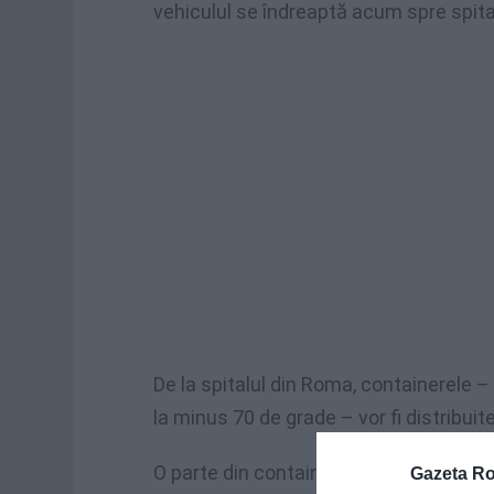
vehiculul se îndreaptă acum spre spita
De la spitalul din Roma, containerele
la minus 70 de grade – vor fi distribuit
O parte din containere vor fi transporta
Gazeta R