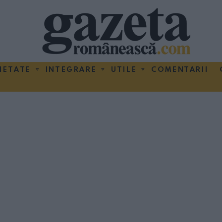
IETATE
INTEGRARE
UTILE
COMENTARII