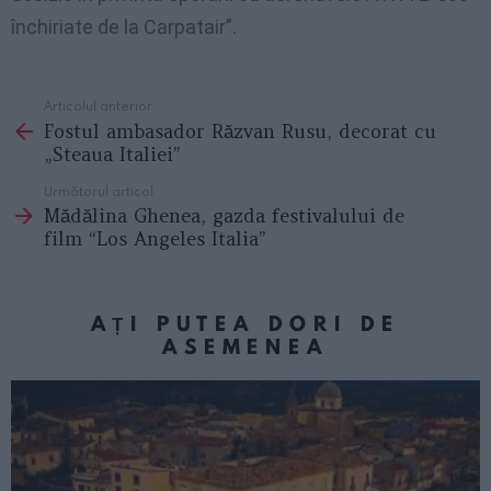
închiriate de la Carpatair”.
Articolul anterior
See
Fostul ambasador Răzvan Rusu, decorat cu
more
„Steaua Italiei”
Următorul articol
Mădălina Ghenea, gazda festivalului de
film “Los Angeles Italia”
AȚI PUTEA DORI DE
ASEMENEA