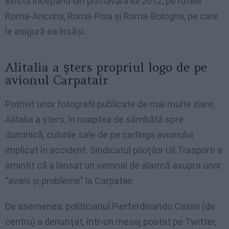
exista începând din primăvara lui 2012, pe rutele
Roma-Ancona, Roma-Pisa şi Roma-Bologna, pe care
le asigură ea însăşi.
Alitalia a şters propriul logo de pe
avionul Carpatair
Potrivit unor fotografii publicate de mai multe ziare,
Alitalia a şters, în noaptea de sâmbătă spre
duminică, culorile sale de pe carlinga avionului
implicat în accident. Sindicatul piloţilor Uil Trasporti a
amintit că a lansat un semnal de alarmă asupra unor
"avarii şi probleme" la Carpatair.
De asemenea, politicianul Pierferdinando Casini (de
centru) a denunţat, într-un mesaj postat pe Twitter,