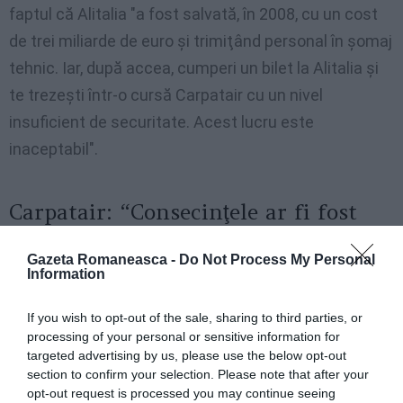
faptul că Alitalia "a fost salvată, în 2008, cu un cost
de trei miliarde de euro şi trimiţând personal în şomaj
tehnic. Iar, după accea, cumperi un bilet la Alitalia şi
te trezeşti într-o cursă Carpatair cu un nivel
insuficient de securitate. Acest lucru este
inaceptabil".
Carpatair: “Consecinţele ar fi fost
mult mai grave dacă abilităţile
echipajului nu ar fi fost la înălţime”
Gazeta Romaneasca -
Do Not Process My Personal
Information
Carpatair a emis trei comunicate de presă pentru a
If you wish to opt-out of the sale, sharing to third parties, or
explica situaţia creată în urma incidentului de
processing of your personal or sensitive information for
sâmbătă: “Datorită prevederilor reglementărilor în
targeted advertising by us, please use the below opt-out
section to confirm your selection. Please note that after your
cazul unui astfel de incident, nu putem să intrăm în
opt-out request is processed you may continue seeing