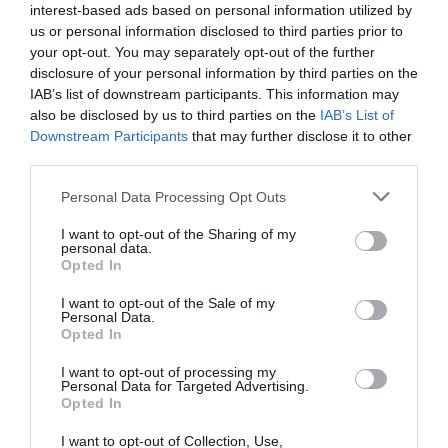
detalii în privinţa cauzelor.
interest-based ads based on personal information utilized by
us or personal information disclosed to third parties prior to
your opt-out. You may separately opt-out of the further
disclosure of your personal information by third parties on the
IAB’s list of downstream participants. This information may
also be disclosed by us to third parties on the
IAB’s List of
Downstream Participants
that may further disclose it to other
third parties.
Personal Data Processing Opt Outs
I want to opt-out of the Sharing of my
personal data.
Opted In
I want to opt-out of the Sale of my
Personal Data.
Opted In
I want to opt-out of processing my
Personal Data for Targeted Advertising.
Avem însă posibilitatea de a oferi câteva informaţii.
Opted In
Câteva mărturii, începând cu cea a Directorului ENAC
I want to opt-out of Collection, Use,