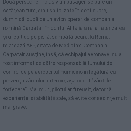
Două persoane, inclusiv un pasager, se pare un
cetăţean turc, erau spitalizate în continuare,
duminică, după ce un avion operat de compania
română Carpatair în contul Alitalia a ratat aterizarea
şi a ieşit de pe pistă, sâmbătă seara, la Roma,
relatează AFP, citată de Mediafax. Compania
Carpatair susţine, însă, că echipajul aeronavei nu a
fost informat de către responsabilii turnului de
control de pe aeroportul Fiumicino în legătură cu
prezenţa vântului puternic, aşa numit "vânt de
forfecare". Mai mult, pilotul ar fi reuşit, datorită
experienţei şi abilităţii sale, să evite consecinţe mult
mai grave.