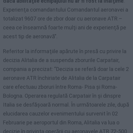
dacă abilităţile echipajului nu ar fi fost la înălţime
.
Experienţa comandantului Comandantul aeronavei a
totalizat 9607 ore de zbor doar cu aeronave ATR –
ceea ce înseamnă foarte mulţi ani de experienţă pe
acest tip de aeronavă”.
Referitor la informaţiile apărute în presă cu privire la
decizia Alitalia de a suspenda zborurile Carpatair,
compania a precizat: “Decizia se referă doar la cele 2
aeronave ATR închiriate de Alitalia de la Carpatair
care efectuau zboruri între Roma- Pisa şi Roma-
Bologna. Operarea regulată Carpatair în şi dinspre
Italia se desfăşoară normal. În următoarele zile, după
elucidarea cauzelor evenimentului survenit în 02
Februarie pe aeroportul din Roma, Alitalia va lua o
decizie în privinta operării cu aeronavele ATR 72-500