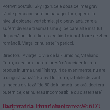
Potrivit
postului
SkyTg24
,
cele
două
cel
mai
grav
rănite
persoane
sunt
un
pasager
turc
,
operat
la
nivelul
coloanei
vertebrale
,
şi
o
peruviană
, care a
suferit
diverse
traumatisme
şi
pe
care
alte
instituţii
de
presă
au
identificat-o
ca
fiind
o
însoţitoare
de
zbor
româncă
.
Viaţa
lor
nu
este
în
pericol
.
Directorul Aviaţiei Civile de la Fiumicino, Vitaliano
Turra, a declarat pentru presă că accidentul s-a
produs în urma unei "înlănţuiri de evenimente, nu are
o singură cauză". Potrivit lui Turra, rafalele de vânt
atingeau o viteză "de 50 de kilometri pe oră, deci era
puternice, dar nu erau incompatibile cu o aterizare".
Incident la Fiumicino, un avion Carpatair a ratat aterizarea VIDEO