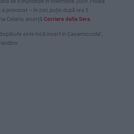
ată de o inundație în noiembrie 2009. Ploaia
 a provocat – în zori, puțin după ora 5
na Celario, anunță
Corriere della Sera
.
dispărute este încă incert în Casamicciola”,
rrandino.