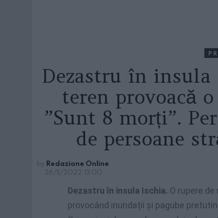
PR
Dezastru în insula 
teren provoacă o
”Sunt 8 morți”. Pe
de persoane str
by
Redazione Online
26/11/2022, 13:00
Dezastru în insula Ischia.
O rupere de no
provocând inundații și pagube pretutin