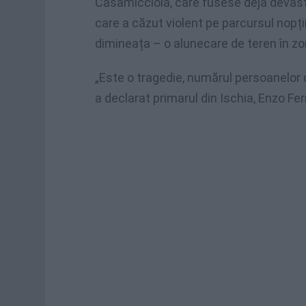
Casamicciola, care fusese deja devast
care a căzut violent pe parcursul nopții
dimineața – o alunecare de teren în zo
„Este o tragedie, numărul persoanelor 
a declarat primarul din Ischia, Enzo Fe