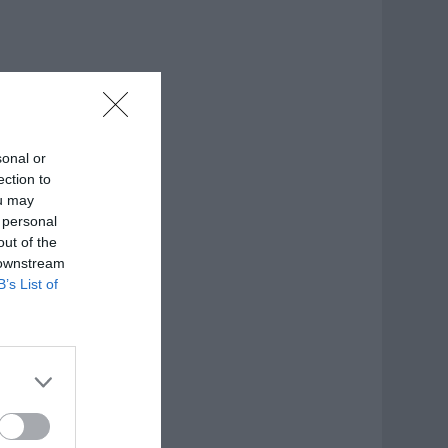
sonal or
ection to
ou may
 personal
out of the
 downstream
B’s List of