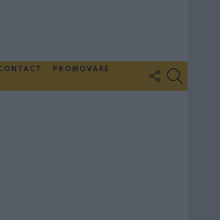
CONTACT
PROMOVARE
FOLLOW
SEARCH
US
Couple Photoshoot Paris