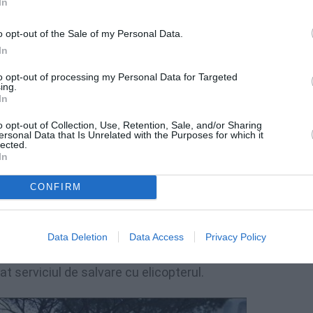
In
viețuitori
o opt-out of the Sale of my Personal Data.
In
e, să ajungă în zona cea mai afectată de
to opt-out of processing my Personal Data for Targeted
ing.
 multe case măturate de alunecarea de
In
enii de la Protecția Civilă fac săpături în
o opt-out of Collection, Use, Retention, Sale, and/or Sharing
 în această zonă, în amonte de Piazza Maio,
ersonal Data that Is Unrelated with the Purposes for which it
lected.
tă, o mamă și doi copii care sunt dați
In
CONFIRM
u au fost încă găsite. Din cauza vremii
hia spre Napoli au fost întrerupte, în timp ce
Data Deletion
Data Access
Privacy Policy
 de aici au plecat primele echipe de salvare
at serviciul de salvare cu elicopterul.