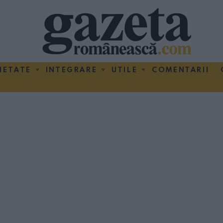
IETATE
INTEGRARE
UTILE
COMENTARII