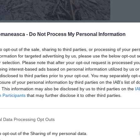
omaneasca -
Do Not Process My Personal Information
to opt-out of the sale, sharing to third parties, or processing of your per
ăluit ministrul Salvini:
„Sunt deja opt morți”.
formation for targeted advertising by us, please use the below opt-out s
 de salvatori: este conștient și nu are răni
r selection. Please note that after your opt-out request is processed y
eing interest-based ads based on personal information utilized by us or
n soț, o soție și un copil, sunt dispăruți. Nu
disclosed to third parties prior to your opt-out. You may separately opt-
n vârstă de 25 de ani care locuia într-una
losure of your personal information by third parties on the IAB’s list of
. This information may also be disclosed by us to third parties on the
IA
noroi. Dar balanța celor dispăruți crește pe
Participants
that may further disclose it to other third parties.
ane sunt în prezent date dispărute. În plus,
l Data Processing Opt Outs
transportat într-un cod roșu la spitalul
e alunecarea de teren din Piazza Maio.
o opt-out of the Sharing of my personal data.