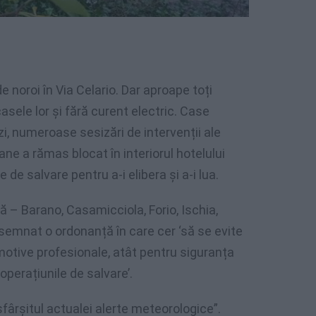
noroi în Via Celario. Dar aproape toți
casele lor și fără curent electric. Case
zi, numeroase sesizări de intervenții ale
oane a rămas blocat în interiorul hotelului
 de salvare pentru a-i elibera și a-i lua.
 – Barano, Casamicciola, Forio, Ischia,
emnat o ordonanță în care cer ‘să se evite
n motive profesionale, atât pentru siguranța
operațiunile de salvare’.
fârșitul actualei alerte meteorologice”.