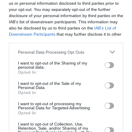
us or personal information disclosed to third parties prior to
Schimbare, dar intre noi / Consilierul lui
more
your opt-out. You may separately opt-out of the further
Nastase, responsabil cu diaspora la
disclosure of your personal information by third parties on the
Cotroceni
IAB’s list of downstream participants. This information may
Următorul articol
also be disclosed by us to third parties on the
IAB’s List of
Generalul Aurel Rogojan: ”Liderii unor
Downstream Participants
that may further disclose it to other
organizații din diaspora, plătiți cu 5
third parties.
milioane de euro CASH înainte de
campania prezidențială”
Personal Data Processing Opt Outs
I want to opt-out of the Sharing of my
personal data.
Opted In
AȚI PUTEA DORI DE
ASEMENEA
I want to opt-out of the Sale of my
Personal Data.
Opted In
I want to opt-out of processing my
Personal Data for Targeted Advertising.
Opted In
I want to opt-out of Collection, Use,
Retention, Sale, and/or Sharing of my