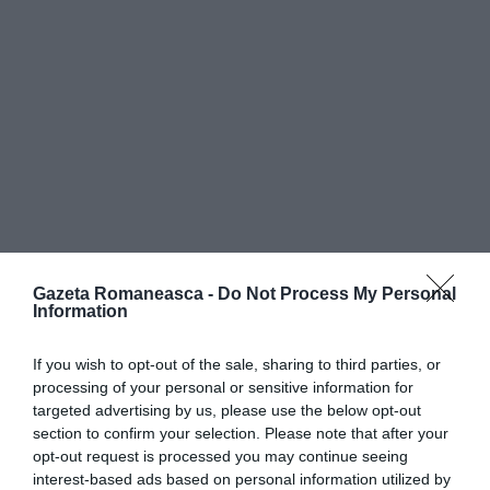
Gazeta Romaneasca -
Do Not Process My Personal
Information
Schimbare, dar intre noi / Consilierul lui
If you wish to opt-out of the sale, sharing to third parties, or
Nastase, responsabil cu diaspora la
processing of your personal or sensitive information for
targeted advertising by us, please use the below opt-out
Cotroceni
section to confirm your selection. Please note that after your
opt-out request is processed you may continue seeing
interest-based ads based on personal information utilized by
Articolul anterior
See