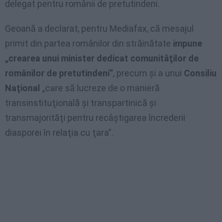
delegat pentru românii de pretutindeni.
Geoană a declarat, pentru Mediafax, că mesajul
primit din partea românilor din străinătate
impune
„crearea unui minister dedicat comunităţilor de
românilor de pretutindeni”
, precum şi a unui
Consiliu
Naţional
„care să lucreze de o manieră
transinstituţională şi transpartinică şi
transmajorităţi pentru recâştigarea încrederii
diasporei în relaţia cu ţara”.