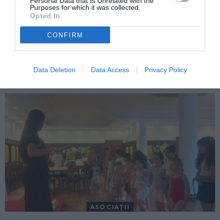
Personal Data that Is Unrelated with the
Purposes for which it was collected.
Opted In
CONFIRM
ITALIA
Concursul Miss Badante 2026: informații
Data Deletion
Data Access
Privacy Policy
despre înscrieri și participare
ASOCIAŢII