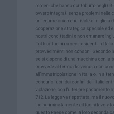
romeni che hanno contribuito negli ultim
ovvero integrati senza problemi nelle c
un legame unico che risale a migliaia di
cooperazione strategica speciale ed è
nostri concittadini e non emanare ingiu
Tutti cittadini romeni residenti in Ital
provvedimenti non consoni. Secondo le
se si dispone di una macchina con la ta
provvede al fermo del veicolo con con
all’immatricolazione in Italia o, in alterna
condurlo fuori dai confini dell’Italia ent
violazione, con l’ulteriore pagamento 
712. La legge va rispettata, ma il nuov
indiscriminatamente cittadini lavorator
questo Paese come la loro seconda c