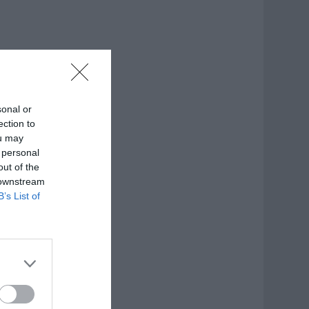
sonal or
ection to
ou may
 personal
out of the
 downstream
B’s List of