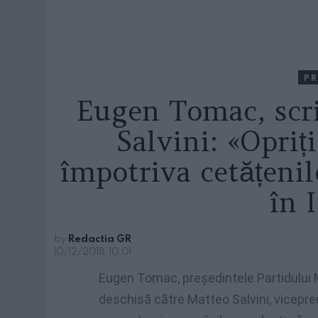
PR
Eugen Tomac, scr
Salvini: «Opriț
împotriva cetățenil
în I
by
Redactia GR
10/12/2018, 10:01
Eugen Tomac, președintele Partidului M
deschisă către Matteo Salvini, vicepremi