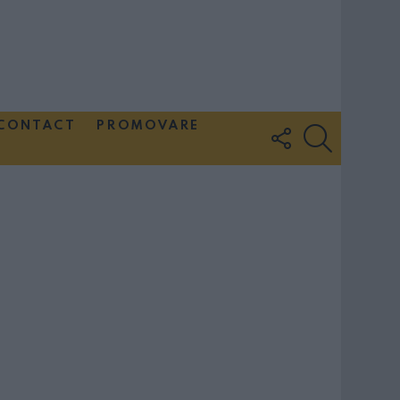
CONTACT
PROMOVARE
FOLLOW
SEARCH
US
Couple Photoshoot Paris