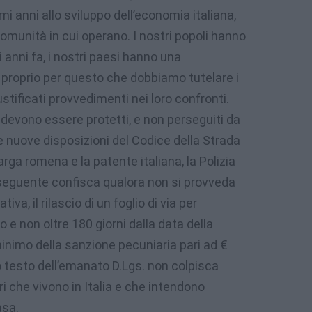
i anni allo sviluppo dell’economia italiana,
omunità in cui operano. I nostri popoli hanno
 anni fa, i nostri paesi hanno una
 proprio per questo che dobbiamo tutelare i
stificati provvedimenti nei loro confronti.
ia devono essere protetti, e non perseguiti da
 nuove disposizioni del Codice della Strada
rga romena e la patente italiana, la Polizia
seguente confisca qualora non si provveda
tiva, il rilascio di un foglio di via per
ro e non oltre 180 giorni dalla data della
minimo della sanzione pecuniaria pari ad €
o testo dell’emanato D.Lgs. non colpisca
i che vivono in Italia e che intendono
asa.