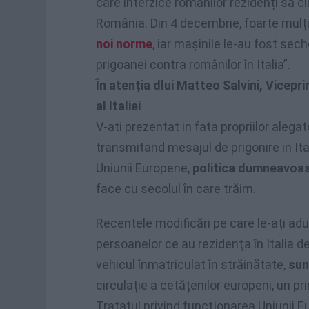
care interzice românilor rezidenți să ci
România. Din 4 decembrie, foarte mulț
noi norme
, iar mașinile le-au fost se
prigoanei contra românilor în Italia”.
În atenția dlui Matteo Salvini, Vicepri
al Italiei
V-ati prezentat in fata propriilor alegato
transmitand mesajul de prigonire in Ita
Uniunii Europene,
politica dumneavoas
face cu secolul în care trăim.
Recentele modificări pe care le-ați adus
persoanelor ce au rezidenţa în Italia d
vehicul înmatriculat în străinătate,
sun
circulație a cetățenilor europeni, un pr
Tratatul privind funcţionarea Uniunii E