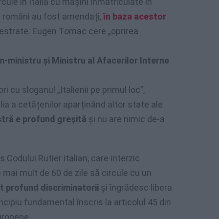
rcule în Italia cu mașini înmatriculate în
i români au fost amendați,
în baza acestor
chestrate. Eugen Tomac cere „oprirea
m-ministru și Ministru al Afacerilor Interne
ri cu sloganul „Italienii pe primul loc”,
lia a cetățenilor aparținând altor state ale
tră e profund greșită
și nu are nimic de-a
 Codului Rutier italian, care interzic
e mai mult de 60 de zile să circule cu un
t profund discriminatorii
și îngrădesc libera
incipiu fundamental înscris la articolul 45 din
uropene.