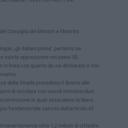
del Consiglio dei Ministri e Ministro
logan „gli italiani prima”, pertanto se
e esiste oppressione nei paesi UE,
on in linea con quanto da voi dichiarato e non
viviamo.
ce della Strada prevedono il divieto alle
giorni di circolare con veicoli immatricolati
criminatorie le quali ostacolano la libera
cipio fondamentale sancito dall’articolo 45
manentamente oltre 1,2 milioni di cittadini