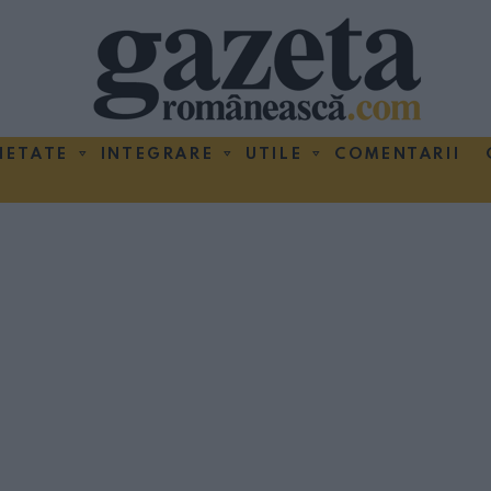
IETATE
INTEGRARE
UTILE
COMENTARII