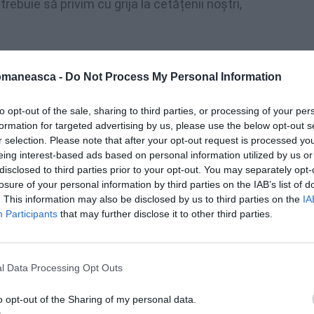
rebuie să privim cu grija la cetățenii noștri,
rebuie să fie protejați, nu sancționați într-o
omaneasca -
Do Not Process My Personal Information
 prevederi ale Codului Rutier italian, dacă ai
italian,
poliția îți ia numerele, te
to opt-out of the sale, sharing to third parties, or processing of your per
si in cazul in care in termen de 180 zile nu
formation for targeted advertising by us, please use the below opt-out s
r selection. Please note that after your opt-out request is processed y
a, masina se va confisca de catre Statul
eing interest-based ads based on personal information utilized by us or
 nu vrem ca o măsură internă să afecteze
disclosed to third parties prior to your opt-out. You may separately opt-
losure of your personal information by third parties on the IAB’s list of
lege, pentru care Italia este a doua lor
. This information may also be disclosed by us to third parties on the
IA
Participants
that may further disclose it to other third parties.
niunii Europene să nu aibă sentimentul că
ă existe instituția prevenției pentru orice
l Data Processing Opt Outs
internă.
o opt-out of the Sharing of my personal data.