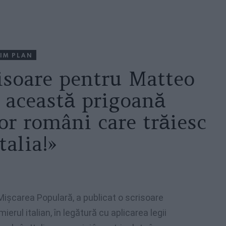
IM PLAN
isoare pentru Matteo
i această prigoană
or români care trăiesc
talia!»
ișcarea Populară, a publicat o scrisoare
erul italian, în legătură cu aplicarea legii