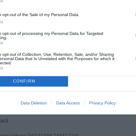
In
 credeți în Europa, că Uniunea Europeană a
de a fi distrus.
Dacă nu doriți să rămâneți
o opt-out of the Sale of my Personal Data.
istrugerii acestui vis,
vă solicit să găsiți de
In
ă prigoană împotriva cetățenilor români
to opt-out of processing my Personal Data for Targeted
ing.
In
 ministru al Afacerilor Interne, să găsiți
o opt-out of Collection, Use, Retention, Sale, and/or Sharing
ersonal Data that Is Unrelated with the Purposes for which it
țenii români să se simtă în siguranță și
lected.
In
glementări ce privesc siguranța rutieră.
CONFIRM
Data Deletion
Data Access
Privacy Policy
lară
mac/videos/1924195674331724/