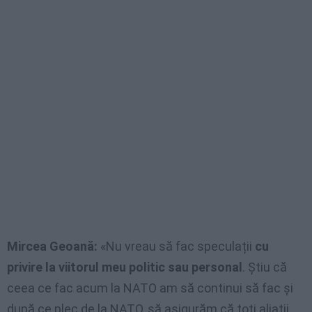
Mircea Geoană:
«Nu vreau să fac speculații
cu
privire la viitorul meu politic sau personal
. Știu că
ceea ce fac acum la NATO am să continui să fac și
după ce plec de la NATO, să asigurăm că toți aliații