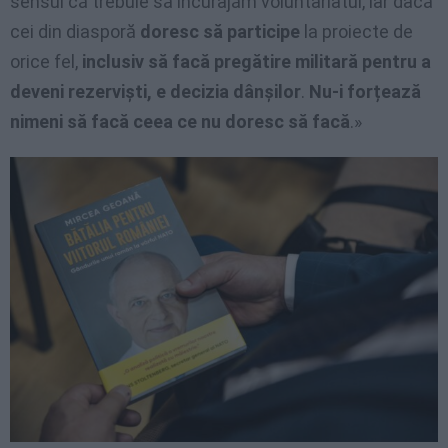
sensul că trebuie să încurajăm voluntariatul, iar dacă
cei din diasporă
doresc să participe
la proiecte de
orice fel,
inclusiv să facă pregătire militară pentru a
deveni rezerviști,
e decizia dânșilor
.
Nu-i forțează
nimeni să facă ceea ce nu doresc să facă
.»