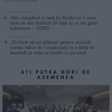
STIRI DIASPORA
Articolul anterior
See
«Am cumpărat o casă în Sicilia cu 1 euro.
more
Iată cât am cheltuit de fapt și ce am găsit
înăuntru» – VIDEO
Următorul articol
„Trebuie să-mi plătești pentru muncă”,
român bătut de conaționali cu o bâtă de
baseball și soția sa lovită cu piciorul
AȚI PUTEA DORI DE
ASEMENEA