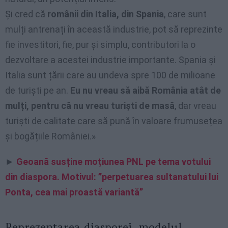
Și cred că
românii din Italia, din Spania
, care sunt
mulți antrenați în această industrie, pot să reprezinte
fie investitori, fie, pur și simplu, contributori la o
dezvoltare a acestei industrie importante. Spania și
Italia sunt țării care au undeva spre 100 de milioane
de turiști pe an.
Eu nu vreau să aibă România atât de
mulți, pentru că nu vreau turiști de masă
, dar vreau
turiști de calitate care să pună în valoare frumusețea
și bogățiile României.»
►
Geoană susține moțiunea PNL pe tema votului
din diaspora. Motivul: ”perpetuarea sultanatului lui
Ponta, cea mai proastă variantă”
Reprezentarea diasporei, modelul