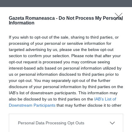
Promisiunea celor 25.000 de euro
Gazeta Romaneasca -
Do Not Process My Personal
Information
În 2009 ați vorbit de suma de 25.000 de euro pe care
ar fi putut să-i primească românii din străinătate
If you wish to opt-out of the sale, sharing to third parties, or
processing of your personal or sensitive information for
care se întorc. Aveți o variantă actualizată a
targeted advertising by us, please use the below opt-out
acestei promisiuni?
section to confirm your selection. Please note that after your
opt-out request is processed you may continue seeing
interest-based ads based on personal information utilized by
«A, erau bani europene, nu erau promisiune, s-a și
us or personal information disclosed to third parties prior to
întâmplat. Cred că trebuie să găsim pe lângă
your opt-out. You may separately opt-out of the further
fondurile europene, care sunt utile, să găsim și
disclosure of your personal information by third parties on the
IAB’s list of downstream participants. This information may
resurse naționale pentru a putea să stimulăm
also be disclosed by us to third parties on the
IAB’s List of
repatrierea, începutul sau continuarea unui business.
Downstream Participants
that may further disclose it to other
third parties.
Am cunoscut mulți oameni de afaceri din Italia, din
Anglia, românii, care au început să aibă afaceri
Personal Data Processing Opt Outs
prospere.