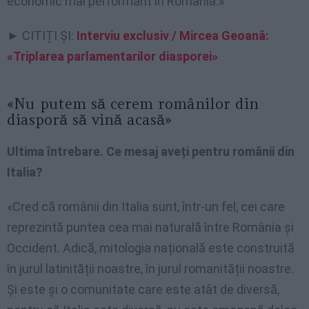
economic mai performant în România.»
► CITIȚI ȘI:
Interviu exclusiv / Mircea Geoană:
«Triplarea parlamentarilor diasporei»
«Nu putem să cerem românilor din
diasporă să vină acasă»
Ultima întrebare. Ce mesaj aveți pentru românii din
Italia?
«Cred că românii din Italia sunt, într-un fel, cei care
reprezintă puntea cea mai naturală între România și
Occident. Adică, mitologia națională este construită
în jurul latinității noastre, în jurul romanității noastre.
Și este și o comunitate care este atât de diversă,