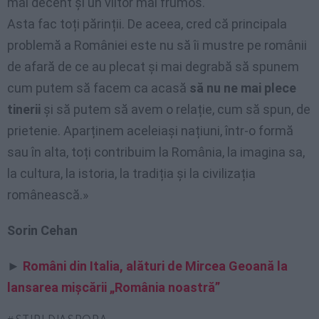
mai decent și un viitor mai frumos.
Asta fac toți părinții. De aceea, cred că principala
problemă a României este nu să îi mustre pe românii
de afară de ce au plecat și mai degrabă să spunem
cum putem să facem ca acasă
să nu ne mai plece
tinerii
și să putem să avem o relație, cum să spun, de
prietenie. Aparținem aceleiași națiuni, într-o formă
sau în alta, toți contribuim la România, la imagina sa,
la cultura, la istoria, la tradiția și la civilizația
românească.»
Sorin Cehan
►
Români din Italia, alături de Mircea Geoană la
lansarea mişcării „România noastră”