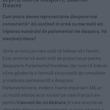
francez
Cum poate deveni reprezentarea diasporei mai
consistentă? Ați susținut în urmă cu mai mulți ani
triplarea numărului de parlamentari de diaspora. Vă
mențineți ideea?
«Este un lucru pe care cred că trebuie să-l facem.
Este anormal să avem atât de puține locuri pentru
diaspora în Parlamentul României, dar cred că trebuie
să ne gândim la o formulă structurată de consultare
și implicare permanentă a diasporei.
Parlamentul este, evident, foarte important. Mă uit
cu multă atenție la un sistem pe care Franța îl are
pentru
francezii din străinătate
, în care aceștia se
aleg între dânșii ca reprezentanți, și acea adunare a