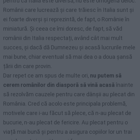
pentru că Italia este diversă, nu este omogenă deloc.
Românii care lucrează și care trăiesc în Italia sunt și
ei foarte diverși și reprezintă, de fapt, o Românie în
miniatură. Și ceea ce îmi doresc, de fapt, să văd
românii din Italia respectați, având cât mai mult
succes, și dacă dă Dumnezeu și acasă lucrurile mele
mai bune, chiar eventual să mai dea o a doua șansă
țării din care provin.
Dar repet ce am spus de multe ori,
nu putem să
cerem românilor din diasporă să vină acasă
înainte
să rezolvăm cauzele pentru care dânșii au plecat din
România. Cred că acolo este principala problemă,
motivele care i-au făcut să plece, că n-au plecat de
bucurie, n-au plecat de fericire. Au plecat pentru o
viață mai bună și pentru a asigura copiilor lor un trai