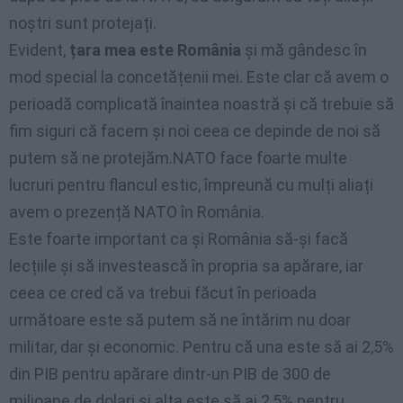
noștri sunt protejați.
Evident,
țara mea este România
și mă gândesc în
mod special la concetățenii mei. Este clar că avem o
perioadă complicată înaintea noastră și că trebuie să
fim siguri că facem și noi ceea ce depinde de noi să
putem să ne protejăm.NATO face foarte multe
lucruri pentru flancul estic, împreună cu mulți aliați
avem o prezență NATO în România.
Este foarte important ca și România să-și facă
lecțiile și să investească în propria sa apărare, iar
ceea ce cred că va trebui făcut în perioada
următoare este să putem să ne întărim nu doar
militar, dar și economic. Pentru că una este să ai 2,5%
din PIB pentru apărare dintr-un PIB de 300 de
milioane de dolari și alta este să ai 2,5% pentru