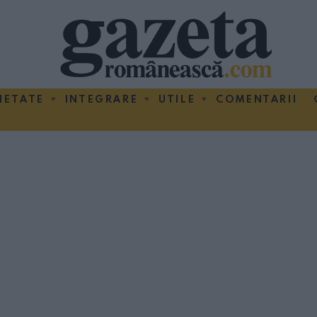
IETATE
INTEGRARE
UTILE
COMENTARII