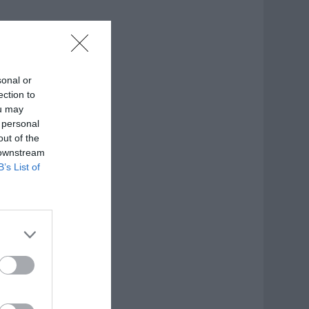
sonal or
ection to
ou may
 personal
out of the
 downstream
B’s List of