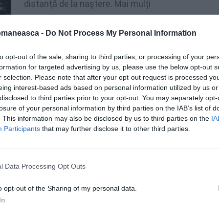
distanță de la naștere. Mai mulți
medici și asistente de la secția de
Ginecologie de la spitalul din Imperia
omaneasca -
Do Not Process My Personal Information
n noaptea de 12 iulie.
to opt-out of the sale, sharing to third parties, or processing of your per
formation for targeted advertising by us, please use the below opt-out s
oragie, au operat-o imediat, dar la ora 4 a
r selection. Please note that after your opt-out request is processed y
are lucra ca infirmieră într-o casă de
eing interest-based ads based on personal information utilized by us or
disclosed to third parties prior to your opt-out. You may separately opt-
 bruște.
losure of your personal information by third parties on the IAB’s list of
. This information may also be disclosed by us to third parties on the
IA
Participants
that may further disclose it to other third parties.
l Data Processing Opt Outs
o opt-out of the Sharing of my personal data.
In