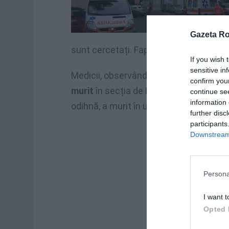
Gazeta R
sunt cercetați. Faptele s-au petrecut î
If you wish 
sensitive in
Medicii, observând că era în curs o
hem
confirm you
murit
în secția de Reanimare. Femeia, c
continue se
information 
odihnă, a murit în urma unei hemoragii
further disc
participants
Downstream 
Persona
I want t
Opted 