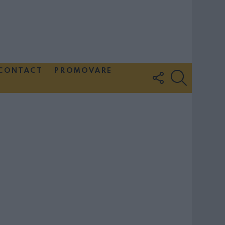
CONTACT
PROMOVARE
FOLLOW
SEARCH
US
Couple Photoshoot Paris