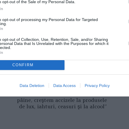
o opt-out of the Sale of my Personal Data.
In
to opt-out of processing my Personal Data for Targeted
ing.
arabinierii au pus la dispoziția magistratului
In
rită și avea doi copii, de 12 și 15 ani
.
o opt-out of Collection, Use, Retention, Sale, and/or Sharing
ersonal Data that Is Unrelated with the Purposes for which it
in Varese, ajutat de un ginecolog din Pavia
lected.
In
a în circa două luni.
CONFIRM
âncă bolnavă de rinichi
Data Deletion
Data Access
Privacy Policy
Următorul articol
Victor Ponta: ”Dacă scădem TVA la
pâine, creştem accizele la produsele
de lux, iahturi, ceasuri şi la alcool”