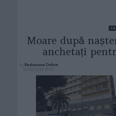
PR
Moare după nașter
anchetați pent
by
Redazione Online
12/08/2013, 14:02