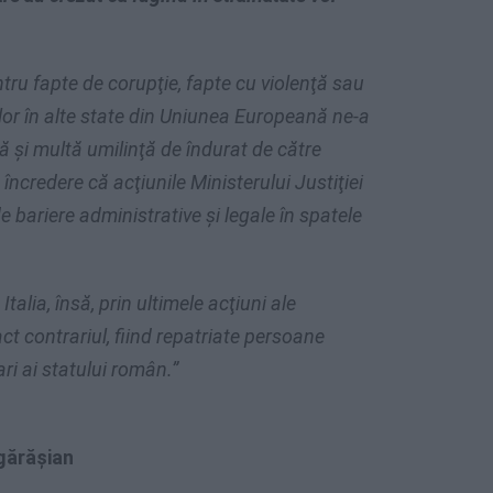
ru fapte de corupţie, fapte cu violenţă sau
 lor în alte state din Uniunea Europeană ne-a
ă şi multă umilinţă de îndurat de către
credere că acţiunile Ministerului Justiţiei
de bariere administrative şi legale în spatele
talia, însă, prin ultimele acţiuni ale
ct contrariul, fiind repatriate persoane
i ai statului român.”
gărășian