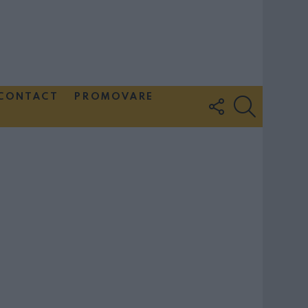
CONTACT
PROMOVARE
FOLLOW
SEARCH
US
Couple Photoshoot Paris