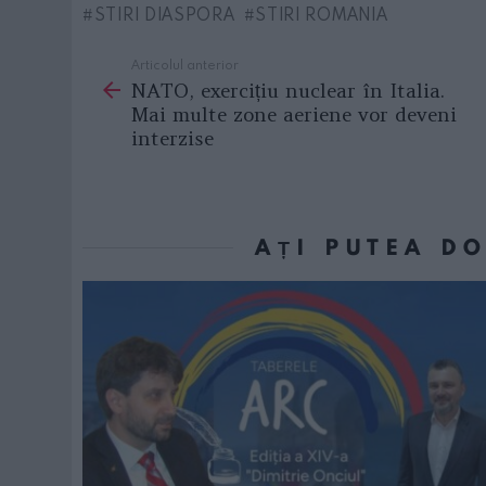
STIRI DIASPORA
STIRI ROMANIA
Articolul anterior
See
NATO, exercițiu nuclear în Italia.
more
Mai multe zone aeriene vor deveni
interzise
AȚI PUTEA D