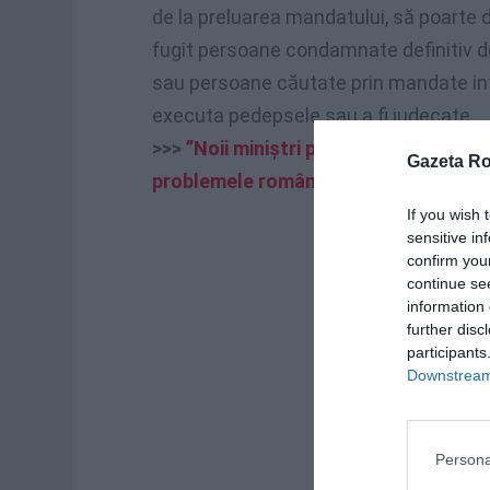
de la preluarea mandatului, să poarte d
fugit persoane condamnate definitiv d
sau persoane căutate prin mandate inte
executa pedepsele sau a fi judecate.
>>>
”Noii miniştri propuşi la muncă şi 
Gazeta R
problemele românilor din diaspora”
If you wish 
sensitive in
confirm you
continue se
information 
further disc
participants
Downstream 
Persona