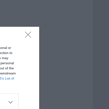
sonal or
ection to
ou may
 personal
out of the
 downstream
B’s List of