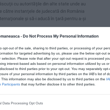
iscuţii cu autorităţile din alte state unde au
e către instanţele de judecată din România
rnaţionale şi să-i aducă în ţară pentru a-şi
la familie au obligaţia de a se ocupa şi de
omaneasca -
Do Not Process My Personal Information
to opt-out of the sale, sharing to third parties, or processing of your per
formation for targeted advertising by us, please use the below opt-out s
r selection. Please note that after your opt-out request is processed y
eing interest-based ads based on personal information utilized by us or
disclosed to third parties prior to your opt-out. You may separately opt-
losure of your personal information by third parties on the IAB’s list of
. This information may also be disclosed by us to third parties on the
IA
Participants
that may further disclose it to other third parties.
l Data Processing Opt Outs