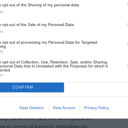
o opt-out of the Sharing of my personal data.
In
gare, condamnate definitiv în
o opt-out of the Sale of my Personal Data.
In
to opt-out of processing my Personal Data for Targeted
efinitiv au profitat slăbiciunea legislaţiei din
ing.
In
 şi
s-au adăpostit acolo pentru a scăpa de
o opt-out of Collection, Use, Retention, Sale, and/or Sharing
ştia
au ales Italia
, ţară unde trăiesc şi
ersonal Data that Is Unrelated with the Purposes for which it
lected.
, care au trebuit să îndure această ruşine.
In
şti au făcut eforturi deosebite ca să
CONFIRM
ă nu trebuie să judece un popor întreg pentru
egale în ţara lor şi sunt căutate de autorităţi.
Data Deletion
Data Access
Privacy Policy
euşit să aducă în ţară, într-un timp atât de
e au crezut că fugind în străinătate vor