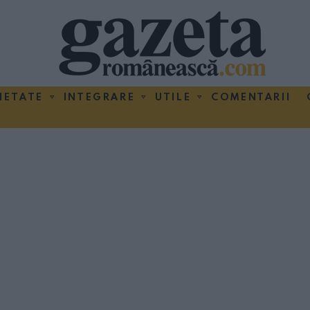
IETATE
INTEGRARE
UTILE
COMENTARII