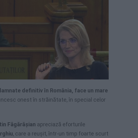
amnate definitiv în România, face un mare
cesc onest în străinătate, în special celor
tin Făgărăşian
apreciază eforturile
orghiu
, care a reuşit, într-un timp foarte scurt