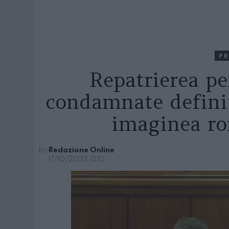
PR
Repatrierea pe
condamnate defini
imaginea ro
by
Redazione Online
17/10/2023, 13:10