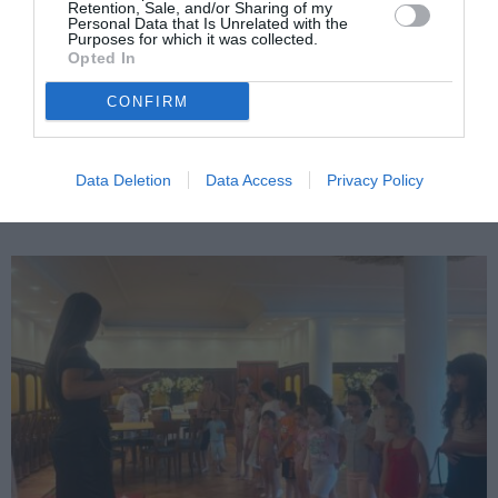
Retention, Sale, and/or Sharing of my
Personal Data that Is Unrelated with the
Purposes for which it was collected.
Opted In
CONFIRM
ITALIA
Concursul Miss Badante 2026: informații
Data Deletion
Data Access
Privacy Policy
despre înscrieri și participare