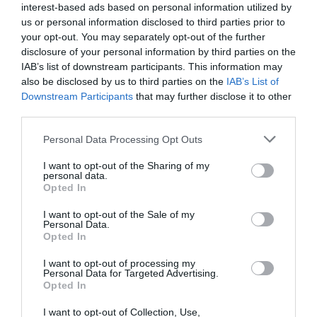
interest-based ads based on personal information utilized by
us or personal information disclosed to third parties prior to
your opt-out. You may separately opt-out of the further
Articolul anterior
See
disclosure of your personal information by third parties on the
Elevii de clasa a XII-a renunţă să mai dea
more
IAB’s list of downstream participants. This information may
Bacalaureatul şi pleacă la muncă în
also be disclosed by us to third parties on the
IAB’s List of
străinătate
Downstream Participants
that may further disclose it to other
Următorul articol
third parties.
Milano, peşte gigant prins de un român: un
somn de 120 de kg care se hrănea cu raţe şi
Personal Data Processing Opt Outs
câini
I want to opt-out of the Sharing of my
personal data.
Opted In
AȚI PUTEA DORI DE
I want to opt-out of the Sale of my
ASEMENEA
Personal Data.
Opted In
I want to opt-out of processing my
Personal Data for Targeted Advertising.
Opted In
I want to opt-out of Collection, Use,