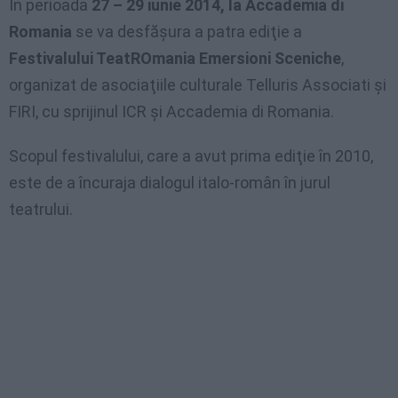
În perioada
27 – 29 iunie 2014, la Accademia di
Romania
se va desfăşura a patra ediţie a
Festivalului TeatROmania Emersioni Sceniche
,
organizat de asociaţiile culturale Telluris Associati şi
FIRI, cu sprijinul ICR şi Accademia di Romania.
Scopul festivalului, care a avut prima ediţie în 2010,
este de a încuraja dialogul italo-român în jurul
teatrului.