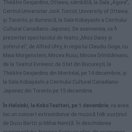
Théâtre Desjardins, Ottawa, sâmbătă, la Sala „Agora”,
Centrul Universitar Jock Turcot, University of Ottawa,
şi Toronto, şi duminică, la Sala Kobayashi a Centrului
Cultural Canadiano-Japonez. De asemenea, va fi
prezentat spectacolul de teatru „Miss Daisy şi
şoferul ei”, de Alfred Uhry, în regia lui Claudiu Goga, cu
Maia Morgenstern, Mircea Rusu, Mircea Drîmbăreanu,
de la Teatrul Evreiesc de Stat din Bucureşti, la
Théâtre Desjardins din Montréal, pe 14 decembrie, şi
la Sala Kobayashi a Centrului Cultural Canadiano-
Japonez din Toronto pe 15 decembrie.
În Helsinki, la KokoTeatteri, pe 1 decembrie
, va avea
loc un concert extraordionar de muzică folk susţinut
de Ducu Bertzi şi Mihai Neniţă. În deschiderea
evenimentului, Narcisa Suciu va oferi, de asemenea,