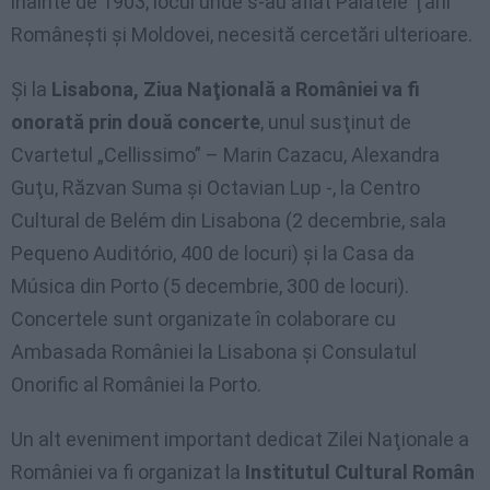
înainte de 1903, locul unde s-au aflat Palatele Ţării
Româneşti şi Moldovei, necesită cercetări ulterioare.
Şi la
Lisabona, Ziua Naţională a României va fi
onorată prin două concerte
, unul susţinut de
Cvartetul „Cellissimo” – Marin Cazacu, Alexandra
Guţu, Răzvan Suma şi Octavian Lup -, la Centro
Cultural de Belém din Lisabona (2 decembrie, sala
Pequeno Auditório, 400 de locuri) şi la Casa da
Música din Porto (5 decembrie, 300 de locuri).
Concertele sunt organizate în colaborare cu
Ambasada României la Lisabona şi Consulatul
Onorific al României la Porto.
Un alt eveniment important dedicat Zilei Naţionale a
României va fi organizat la
Institutul Cultural Român