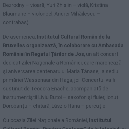
Bezrodny – vioară, Yuri Zhislin – violă, Kristina
Blaumane – violoncel, Andrei Mihăilescu –
contrabas).
De asemenea,
Institutul Cultural Român de la
Bruxelles organizează, în colaborare cu Ambasada
României în Regatul Ţărilor de Jos
, un alt concert
dedicat Zilei Naţionale a României, care marchează
şi aniversarea centenarului Maria Tănase, la sediul
primăriei Wassenaar din Haga, joi. Concertul va fi
susţinut de Teodora Enache, acompaniată de
instrumentiştii Liviu Butoi – saxofon şi fluier, Ionuţ
Dorobanţu – chitară, László Hána – percuţie.
Cu ocazia Zilei Naţionale a României,
Institutul
Cultural Român „Dimitrie Cantemir” de la Istanbu
l va