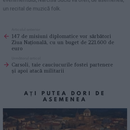
un recital de muzică folk.
Articolul anterior
See
147 de misiuni diplomatice vor sărbători
more
Ziua Națională, cu un buget de 221.600 de
euro
Următorul articol
Carsoli, taie cauciucurile fostei partenere
și apoi atacă militarii
AȚI PUTEA DORI DE
ASEMENEA