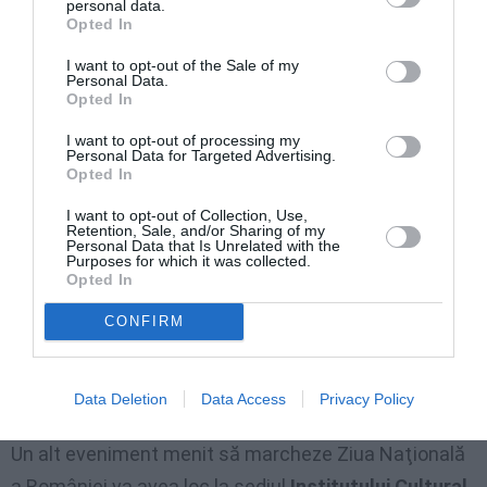
personal data.
Mihalache va interpreta şi piese din albumul „The
Opted In
World Symphony”. Primul concert va avea loc pe 30
I want to opt-out of the Sale of my
Personal Data.
noiembrie, la Kennedy Center Millenium Stage,
Opted In
Washington, D.C.
I want to opt-out of processing my
Personal Data for Targeted Advertising.
De asemenea,
Institutul Cultural Român de la Paris
Opted In
organizează un concert dedicat lui George Enescu,
I want to opt-out of Collection, Use,
Retention, Sale, and/or Sharing of my
pe 4 decembrie, la Sala Bizantină a Ambasadei
Personal Data that Is Unrelated with the
Purposes for which it was collected.
României. Va interpreta ansamblul Contempo
Opted In
(Cristian Niculescu – pian, Teodor Coman – violă,
CONFIRM
Mihaela Smolean – vioară, Oana Unc – violoncel), iar
programul va cuprinde lucrări camerale de George
Enescu.
Data Deletion
Data Access
Privacy Policy
Un alt eveniment menit să marcheze Ziua Naţională
a României va avea loc la sediul
Institutului Cultural