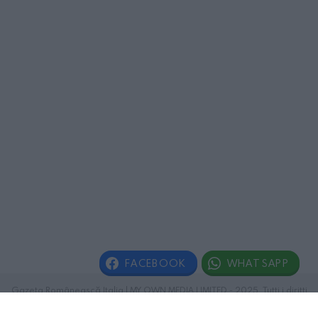
FACEBOOK
WHATSAPP
Gazeta Românească Italia | MY OWN MEDIA LIMITED - 2025. Tutti i diritti
riservati.