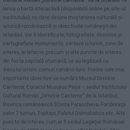
lansa o hartă interactivă (disponibilă online pe site-ul
institutului), cu date despre moştenirea culturală şi
istorică românească şi obiectivele româneşti din
Istanbul. Vor fi identificate, fotografiate, descrise şi
cartografiate monumente, cartiere istorice, zone de
interes, artefacte, precum şi alte puncte de interes
din fosta capitală otomană, ce au legătură cu
trecutul istoric comun româno-turc. Printre cele mai
importante obiective se numără Muzeul Dimitrie
Cantemir, Conacul Musurus Paşa – sediul Institutului
Cultural Român „Dimitrie Cantemir” de la Istanbul,
Biserica românească Sfânta Parascheva, Fortăreaţa
celor 7 turnuri, Topkapi, Palatul Dolmabahce etc. Alte
puncte de interes, cum ar fi sediul Legaţiei României