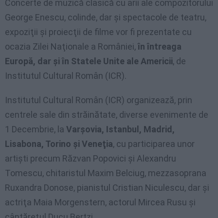
Concerte de muzică clasică cu arii ale compozitorului
George Enescu, colinde, dar şi spectacole de teatru,
expoziţii şi proiecţii de filme vor fi prezentate cu
ocazia Zilei Naţionale a României,
în întreaga
Europă, dar şi în Statele Unite ale Americii
, de
Institutul Cultural Român (ICR).
Institutul Cultural Român (ICR) organizează, prin
centrele sale din străinătate, diverse evenimente de
1 Decembrie, la
Varşovia, Istanbul, Madrid,
Lisabona, Torino şi Veneţia
, cu participarea unor
artişti precum Răzvan Popovici şi Alexandru
Tomescu, chitaristul Maxim Belciug, mezzasoprana
Ruxandra Donose, pianistul Cristian Niculescu, dar şi
actriţa Maia Morgenstern, actorul Mircea Rusu şi
cântăreţul Ducu Bertzi.