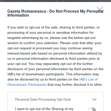
compozitoare şi muziciană de origine americană.
Gazeta Romaneasca -
Do Not Process My Personal
Totodată, ICR organizează o serie de evenimente, în
Information
perioada 30 noiembrie – 1 decembrie, la
New York şi
If you wish to opt-out of the sale, sharing to third parties, or
Washington
D.C. Astfel, va avea loc o expoziţie de
processing of your personal or sensitive information for
fotografii, documente, înscrisuri şi afişe dedicate
targeted advertising by us, please use the below opt-out
section to confirm your selection. Please note that after your
Marii Uniri de la Alba Iulia, Zilei Naţionale a României
opt-out request is processed you may continue seeing
şi Tricolorului. Sub genericul „From Romanian Roots
interest-based ads based on personal information utilized by
Revival to the World Symphony”, vor avea loc două
us or personal information disclosed to third parties prior to
your opt-out. You may separately opt-out of the further
concerte menite să pună în valoare izvoarele şi
disclosure of your personal information by third parties on the
rădăcinile muzicii tradiţionale româneşti autentice.
IAB’s list of downstream participants. This information may
also be disclosed by us to third parties on the
IAB’s List of
Downstream Participants
that may further disclose it to other
Concertele vor fi susţinute de Irina Sârbu şi de
third parties.
formaţia Marius Mihalache. Vor fi interpretate piese
Personal Data Processing Opt Outs
din repertoriul Mariei Tănase, cu numeroase
orchestraţii tipice jazz-ului. Formaţia Marius
I want to opt-out of the Sharing of my