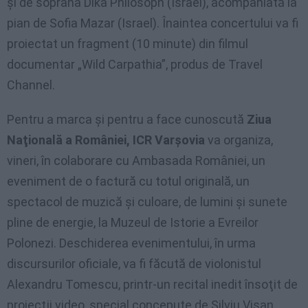
şi de soprana Dika Philosoph (Israel), acompaniată la
pian de Sofia Mazar (Israel). Înaintea concertului va fi
proiectat un fragment (10 minute) din filmul
documentar „Wild Carpathia”, produs de Travel
Channel.
Pentru a marca şi pentru a face cunoscută
Ziua
Naţională a României, ICR Varşovia
va organiza,
vineri, în colaborare cu Ambasada României, un
eveniment de o factură cu totul originală, un
spectacol de muzică şi culoare, de lumini şi sunete
pline de energie, la Muzeul de Istorie a Evreilor
Polonezi. Deschiderea evenimentului, în urma
discursurilor oficiale, va fi făcută de violonistul
Alexandru Tomescu, printr-un recital inedit însoţit de
proiecţii video, special concepute de Silviu Vişan.