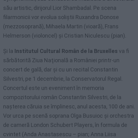
său artistic, dirijorul Lior Shambadal. Pe scena
filarmonicii vor evolua soliştii Ruxandra Donose
(mezzosoprană), Mihaela Martin (vioară), Frans
Helmerson (violoncel) şi Cristian Niculescu (pian).
Şi la
Institutul Cultural Român de la Bruxelles
va fi
sărbătorită Ziua Naţională a României printr-un
concert de gală, dar şi cu un recital Constantin
Silvestri, pe 1 decembrie, la Conservatorul Regal.
Concertul este un eveniment în memoria
compozitorului român Constantin Silvestri, de la
naşterea căruia se împlinesc, anul acesta, 100 de ani.
Vor urca pe scenă soprana Olga Busuioc şi orchestra
de cameră London Schubert Players, în formula de
cvintet (Anda Anastasescu – pian; Anna Liisa