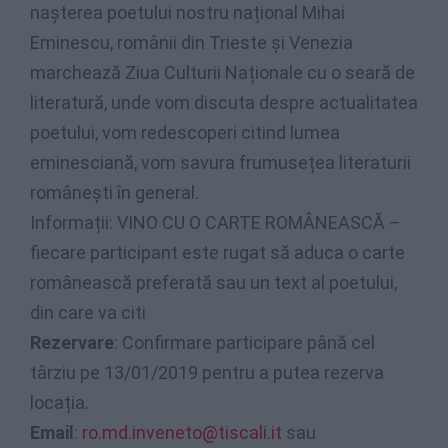
nașterea poetului nostru național Mihai
Eminescu, românii din Trieste și Venezia
marchează Ziua Culturii Naționale cu o seară de
literatură, unde vom discuta despre actualitatea
poetului, vom redescoperi citind lumea
eminesciană, vom savura frumusețea literaturii
românești în general.
Informații: VINO CU O CARTE ROMÂNEASCĂ –
fiecare participant este rugat să aduca o carte
românească preferată sau un text al poetului,
din care va citi
Rezervare
: Confirmare participare până cel
târziu pe 13/01/2019 pentru a putea rezerva
locația.
Email
:
ro.md.inveneto@tiscali.it
sau