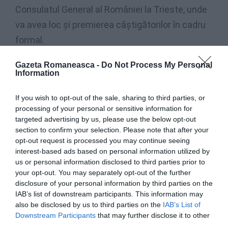
Consulatul General al României la Trieste, unde
va avea loc și premierea câștigătorilor în cadru
formal.
Informații la:
Gazeta Romaneasca -
Do Not Process My Personal
email
associazione.danubio@gmail.com
sau
Information
tel./whatsapp: 3290144834
If you wish to opt-out of the sale, sharing to third parties, or
processing of your personal or sensitive information for
targeted advertising by us, please use the below opt-out
section to confirm your selection. Please note that after your
opt-out request is processed you may continue seeing
interest-based ads based on personal information utilized by
us or personal information disclosed to third parties prior to
your opt-out. You may separately opt-out of the further
disclosure of your personal information by third parties on the
IAB’s list of downstream participants. This information may
also be disclosed by us to third parties on the
IAB’s List of
Downstream Participants
that may further disclose it to other
third parties.