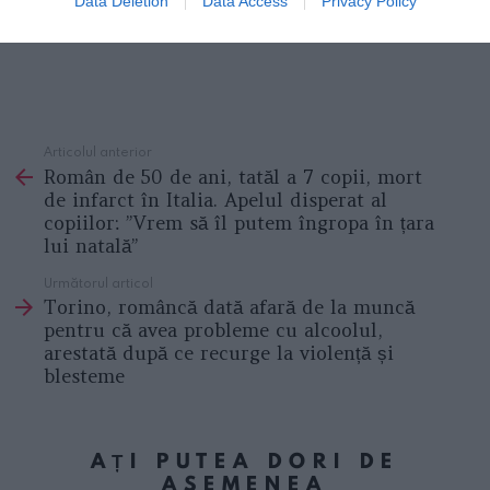
Data Deletion
Data Access
Privacy Policy
Articolul anterior
See
Român de 50 de ani, tatăl a 7 copii, mort
more
de infarct în Italia. Apelul disperat al
copiilor: ”Vrem să îl putem îngropa în țara
lui natală”
Următorul articol
Torino, româncă dată afară de la muncă
pentru că avea probleme cu alcoolul,
arestată după ce recurge la violență și
blesteme
AȚI PUTEA DORI DE
ASEMENEA