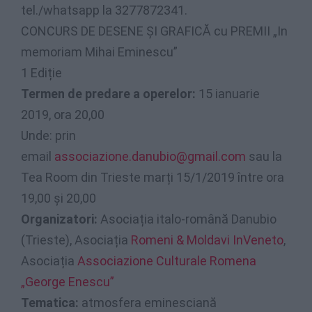
tel./whatsapp la 3277872341.
CONCURS DE DESENE ȘI GRAFICĂ cu PREMII „In
memoriam Mihai Eminescu”
1 Ediție
Termen de predare a operelor:
15 ianuarie
2019, ora 20,00
Unde: prin
email
associazione.danubio@gmail.com
sau la
Tea Room din Trieste marți 15/1/2019 între ora
19,00 și 20,00
Organizatori:
Asociația italo-română Danubio
(Trieste), Asociația
Romeni & Moldavi InVeneto
,
Asociația
Associazione Culturale Romena
„George Enescu”
Tematica:
atmosfera eminesciană