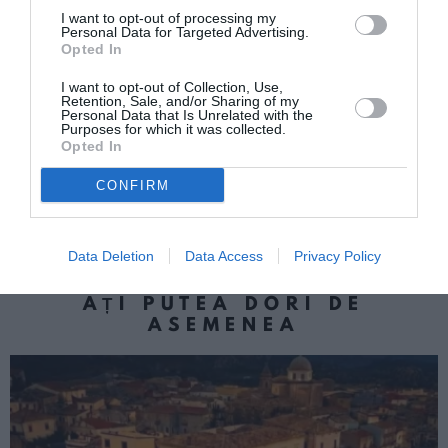
I want to opt-out of processing my
Miruna Căjvăneanu
Personal Data for Targeted Advertising.
Opted In
I want to opt-out of Collection, Use,
Retention, Sale, and/or Sharing of my
Articolul anterior
See
Personal Data that Is Unrelated with the
Adrian Năstase, la prima apariţie publică:
more
Purposes for which it was collected.
Dacă aş fi în locul lui Ponta, aş coabita cu
Opted In
preşedintele
CONFIRM
Următorul articol
Credit pentru BMW pe numele altuia
Data Deletion
Data Access
Privacy Policy
AȚI PUTEA DORI DE
ASEMENEA