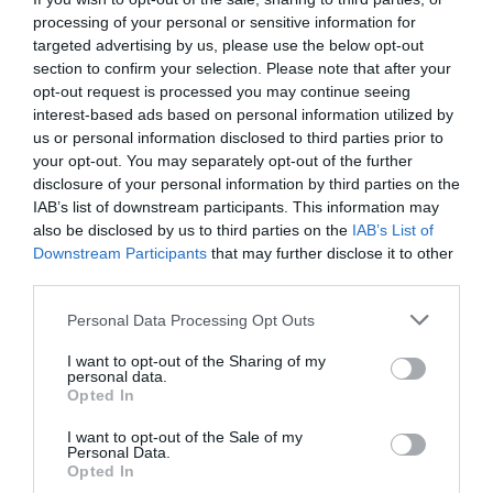
Precizăm că
eliberarea adeverințelor este gratuită.
processing of your personal or sensitive information for
targeted advertising by us, please use the below opt-out
Procesarea unei solicitări implică verificarea datelor
section to confirm your selection. Please note that after your
la Direcția de Evidență a Populației și Administrarea
opt-out request is processed you may continue seeing
interest-based ads based on personal information utilized by
Bazelor de Date din cadrul Ministerului Afacerilor
us or personal information disclosed to third parties prior to
Interne. Termenul de soluționare este de
48-72 de
your opt-out. You may separately opt-out of the further
disclosure of your personal information by third parties on the
ore
de la momentul înregistrării solicitării, cu condiția
IAB’s list of downstream participants. This information may
ca cererea să conțină toate informațiile solicitate.
also be disclosed by us to third parties on the
IAB’s List of
Downstream Participants
that may further disclose it to other
Procedura privind eliberarea de adeverințe poate fi
third parties.
consultată și pe pagina de web a AEP”. Adeverințele,
Personal Data Processing Opt Outs
în limba română, trebuie traduse în limba italiană și
I want to opt-out of the Sharing of my
apostilate. Procedura de eliberare a adeverințelor
nu
personal data.
Opted In
se poate face prin consulatele românești, ci direct
I want to opt-out of the Sale of my
la AEP
, după cum ne-a precizat biroul de presă al
Personal Data.
Opted In
Ambasadei României la Roma.