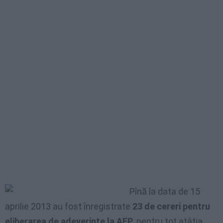
Pînă la data de 15
aprilie 2013 au fost înregistrate
23 de cereri pentru
eliberarea de adeverințe la AEP
, pentru tot atâția