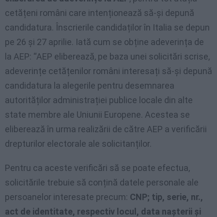
cetățeni români care intenționează să-și depună
candidatura. Înscrierile candidaților în Italia se depun
pe 26 și 27 aprilie. Iată cum se obține adeverința de
la AEP: “AEP eliberează, pe baza unei solicitări scrise,
adeverințe cetățenilor români interesați să-și depună
candidatura la alegerile pentru desemnarea
autorităților administrației publice locale din alte
state membre ale Uniunii Europene. Acestea se
eliberează în urma realizării de către AEP a verificării
drepturilor electorale ale solicitanților.
Pentru ca aceste verificări să se poate efectua,
solicitările trebuie să conțină datele personale ale
persoanelor interesate precum:
CNP; tip, serie, nr.,
act de identitate, respectiv locul, data nașterii și