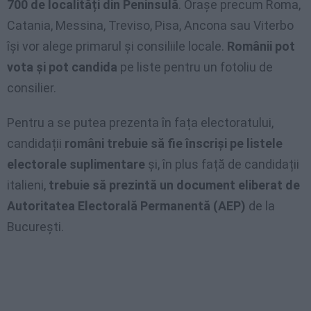
700 de localități din Peninsulă
. Orașe precum Roma,
Catania, Messina, Treviso, Pisa, Ancona sau Viterbo
își vor alege primarul și consiliile locale.
Românii pot
vota și pot candida
pe liste pentru un fotoliu de
consilier.
Pentru a se putea prezenta în fața electoratului,
candidații
români trebuie să fie înscriși pe listele
electorale suplimentare
și, în plus față de candidații
italieni,
trebuie să prezintă un document eliberat de
Autoritatea Electorală Permanentă (AEP)
de la
București.