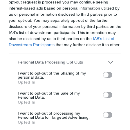
opt-out request is processed you may continue seeing
numai unul.»
interest-based ads based on personal information utilized by
us or personal information disclosed to third parties prior to
Elvio Pasca
your opt-out. You may separately opt-out of the further
disclosure of your personal information by third parties on the
IAB’s list of downstream participants. This information may
Articolul anterior
See
also be disclosed by us to third parties on the
IAB’s List of
Campagnola (PD): Copil român, exclus de la
more
Downstream Participants
that may further disclose it to other
grădiniţă
third parties.
Următorul articol
Personal Data Processing Opt Outs
Comoara Ioanei Vişan şi bijuteriile de la
Berlusconi
I want to opt-out of the Sharing of my
personal data.
Opted In
I want to opt-out of the Sale of my
AȚI PUTEA DORI DE
Personal Data.
ASEMENEA
Opted In
I want to opt-out of processing my
Personal Data for Targeted Advertising.
Opted In