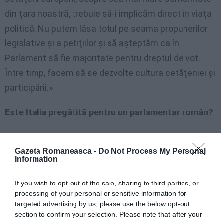
din ţara noastră, trebuie să-i implicăm direct în viaţa
politică. Nu putem lăsa totul pe seama propunerilor
legislative şi a petiţiilor şi să aşteptăm ca în
Parlament să fie majoritate pentru dreptul de vot.
Între timp, facem să se dezvolte cultura cetăţeniei şi
participării.»
Este Italia pregătită pentru un parlamentar român?
«Chiar cred că da, şi cred că Pd trebuie să aibă şi
candidaţi originari din alte ţări. Este o bătălie pe care
Gazeta Romaneasca -
Do Not Process My Personal
Information
am dus-o mereu şi de data aceasta aş vrea să fiu
ascultată mai mult de partidul meu faţă de trecut.
If you wish to opt-out of the sale, sharing to third parties, or
processing of your personal or sensitive information for
Ideea unei noi Italii şi a unei noi clase conducătoare
targeted advertising by us, please use the below opt-out
trebuie să prevadă şi noi cetăţeni în parlament, nu
section to confirm your selection. Please note that after your