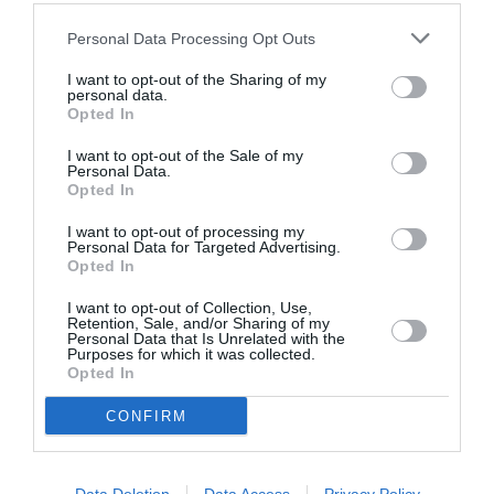
Personal Data Processing Opt Outs
I want to opt-out of the Sharing of my
personal data.
Opted In
I want to opt-out of the Sale of my
Personal Data.
Opted In
I want to opt-out of processing my
Personal Data for Targeted Advertising.
Opted In
ITALIA
I want to opt-out of Collection, Use,
Concursul Miss Badante 2026: informații
Retention, Sale, and/or Sharing of my
Personal Data that Is Unrelated with the
despre înscrieri și participare
Purposes for which it was collected.
Opted In
CONFIRM