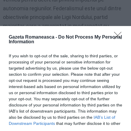
autonomia regiunilor. Federalismul este unul dintre
obiectivele principale ale Ligii Nordului, partid
majoritar, care a amenintat in mod repetat cu
răsturnarea guvernului şi reîntoarecerea la urne, în
Gazeta Romaneasca -
Do Not Process My Personal
Information
cazul în care reforma nu va fi adoptată.
If you wish to opt-out of the sale, sharing to third parties, or
processing of your personal or sensitive information for
Articolul anterior
See
targeted advertising by us, please use the below opt-out
Alegeri 2011/Mocanu îi promite lui Fassino
more
section to confirm your selection. Please note that after your
1000 de voturi româneşti
opt-out request is processed you may continue seeing
interest-based ads based on personal information utilized by
Următorul articol
us or personal information disclosed to third parties prior to
FOTO/Exclusiv: Ramona Bădescu îşi
your opt-out. You may separately opt-out of the further
prezintă noul birou din primăria Romei
disclosure of your personal information by third parties on the
IAB’s list of downstream participants. This information may
also be disclosed by us to third parties on the
IAB’s List of
AȚI PUTEA DORI DE
Downstream Participants
that may further disclose it to other
ASEMENEA
third parties.