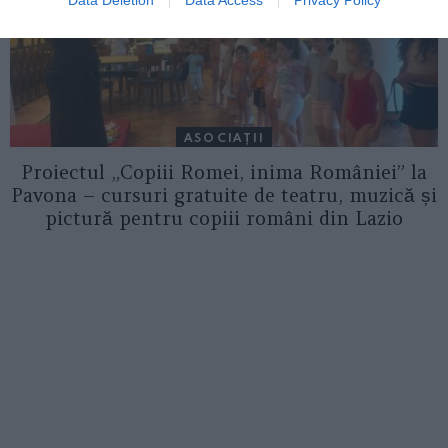
Data Deletion
Data Access
Privacy Policy
ASOCIAŢII
Proiectul „Copiii Romei, inima României” la
Pavona – cursuri gratuite de teatru, muzică și
pictură pentru copiii români din Lazio