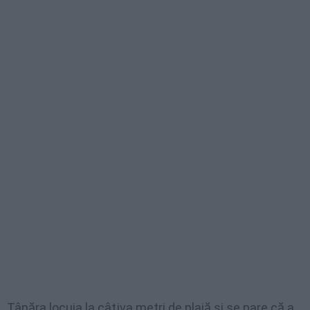
Tânăra locuia la câţiva metri de plajă şi se pare că a