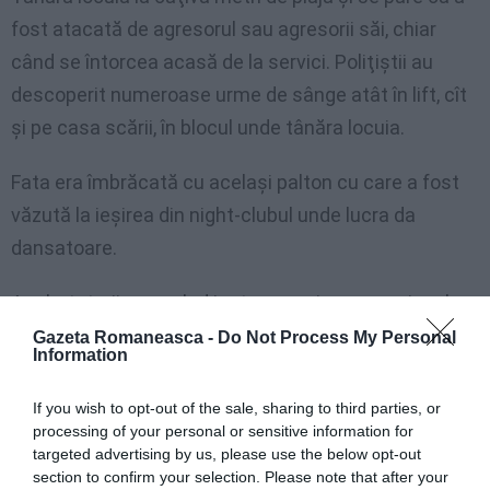
fost atacată de agresorul sau agresorii săi, chiar
când se întorcea acasă de la servici. Poliţiştii au
descoperit numeroase urme de sânge atât în lift, cît
şi pe casa scării, în blocul unde tânăra locuia.
Fata era îmbrăcată cu acelaşi palton cu care a fost
văzută la ieşirea din night-clubul unde lucra da
dansatoare.
Anchetatorii nu exclud ipoteza unui omor pasional,
dar nici pe cea a unui delict legat de mediul
Gazeta Romaneasca -
Do Not Process My Personal
Information
prostituatelor din localitate.
If you wish to opt-out of the sale, sharing to third parties, or
Citeşte şi:
processing of your personal or sensitive information for
targeted advertising by us, please use the below opt-out
section to confirm your selection. Please note that after your