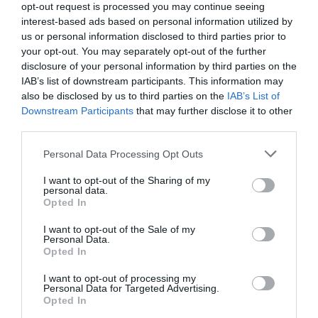
opt-out request is processed you may continue seeing
interest-based ads based on personal information utilized by
us or personal information disclosed to third parties prior to
your opt-out. You may separately opt-out of the further
disclosure of your personal information by third parties on the
Articolul anterior
See
IAB’s list of downstream participants. This information may
Alegeri locale 2012/ VEZI LISTA
more
also be disclosed by us to third parties on the
IAB’s List of
INTEGRALĂ A LOCALITĂŢILOR unde
Downstream Participants
that may further disclose it to other
românii pot vota pe 6-7 mai
third parties.
Următorul articol
Bosch şi de De’Longhi investesc în
Personal Data Processing Opt Outs
România. De la telefoane mobile la piese
I want to opt-out of the Sharing of my
auto şi electrocasnice „Made in Jucu”
personal data.
Opted In
I want to opt-out of the Sale of my
AȚI PUTEA DORI DE
Personal Data.
ASEMENEA
Opted In
I want to opt-out of processing my
Personal Data for Targeted Advertising.
Opted In