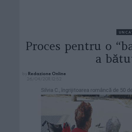
UNCA
Proces pentru o “b
a bătu
by
Redazione Online
26/04/2011, 12:52
Silvia C., îngrijitoarea româncă de 50 de