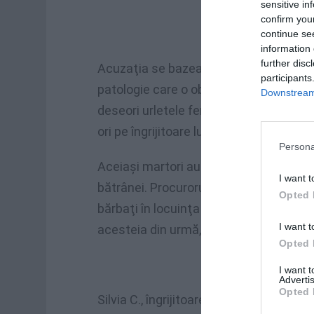
sensitive in
confirm you
continue se
information 
further disc
Acuzaţia se bazează pe o serie de mărtu
participants
patologie care o obliga să stea în scaun
Downstream 
deseori urletele femeii, rezidentă în c
ori pe îngrijitoare luând-o la palme şi 
Persona
Aceiaşi martori au declarat şi că au ob
I want t
bătrânei. Procurorul Barba acuză pe l
Opted 
bărbaţi în locuinţa femeii pe care trebu
I want t
acesteia din urmă, şi că a lăsat-o dese
Opted 
I want 
Advertis
Opted 
Silvia C., îngrijitoarea româncă de 50 