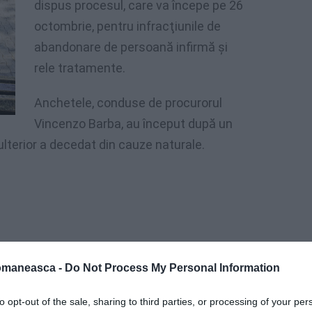
dispus procesul, care va începe pe 26
octombrie, pentru infracţiunile de
abandonare de persoană infirmă şi
rele tratamente.
Anchetele, conduse de procurorul
Vincenzo Barba, au început după un
 ulterior a decedat din cauze naturale.
omaneasca -
Do Not Process My Personal Information
to opt-out of the sale, sharing to third parties, or processing of your per