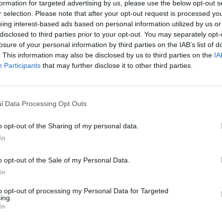
formation for targeted advertising by us, please use the below opt-out s
r selection. Please note that after your opt-out request is processed y
eing interest-based ads based on personal information utilized by us or
disclosed to third parties prior to your opt-out. You may separately opt-
losure of your personal information by third parties on the IAB’s list of
rii ale vecinilor bătrânei, afectată de o
. This information may also be disclosed by us to third parties on the
IA
ul cu rotile. Vecinii au afirmat că au auzit
Participants
that may further disclose it to other third parties.
artierul Boccea, şi că au văzut-o de mai multe
chiar legând-o de scaun.
l Data Processing Opt Outs
servat echimoze la încheieturi şi pe braţele
o opt-out of the Sharing of my personal data.
ângă aceasta românca că a dus deseori
In
ia să o îngrijească, împotriva voinţei
o opt-out of the Sale of my Personal Data.
ori singură.
In
to opt-out of processing my Personal Data for Targeted
ing.
In
de ani acuzată că a bătut o femeie de 95 de