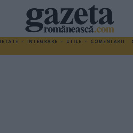
IETATE
INTEGRARE
UTILE
COMENTARII