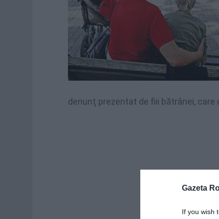
denunţ prezentat de fiii bătrânei, care
Gazeta R
If you wish 