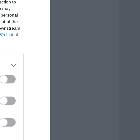
ection to
ou may
 personal
out of the
 downstream
B’s List of