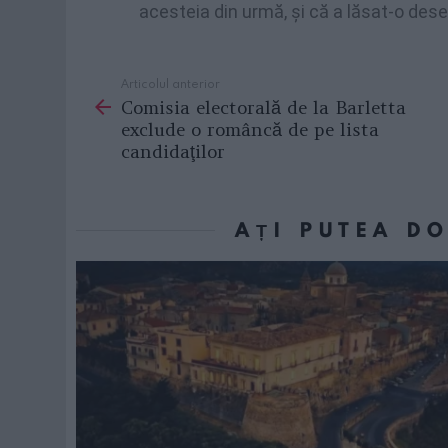
acesteia din urmă, şi că a lăsat-o dese
Articolul anterior
See
Comisia electorală de la Barletta
more
exclude o româncă de pe lista
candidaţilor
AȚI PUTEA D