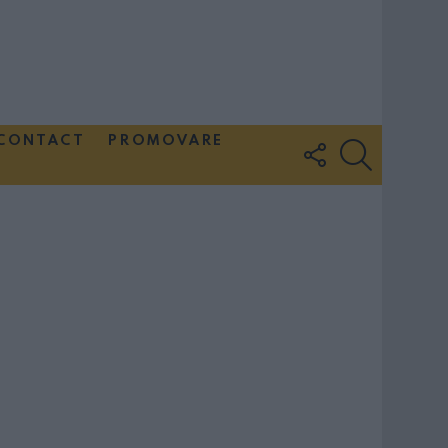
CONTACT
PROMOVARE
FOLLOW
SEARCH
US
Couple Photoshoot Paris