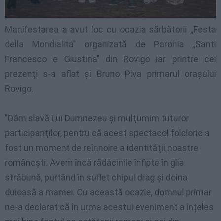
Manifestarea a avut loc cu ocazia sărbătorii ,,Festa
della Mondialita" organizată de Parohia ,,Santi
Francesco e Giustina" din Rovigo iar printre cei
prezenţi s-a aflat şi Bruno Piva primarul oraşului
Rovigo.
"Dăm slavă Lui Dumnezeu şi mulţumim tuturor
participanţilor, pentru că acest spectacol folcloric a
fost un moment de reînnoire a identităţii noastre
româneşti. Avem încă rădăcinile înfipte în glia
străbună, purtând în suflet chipul drag şi doina
duioasă a mamei. Cu această ocazie, domnul primar
ne-a declarat că în urma acestui eveniment a înțeles