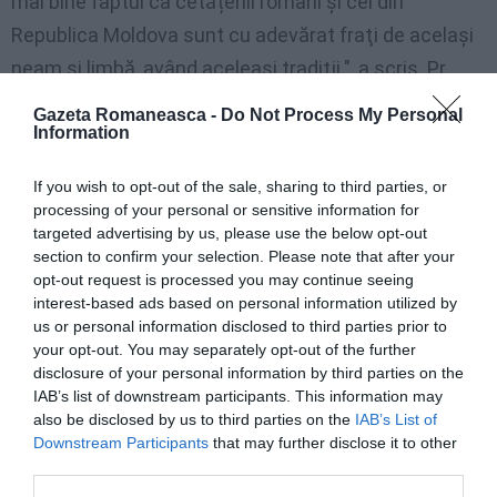
mai bine faptul ca cetățenii romani și cei din
Republica Moldova sunt cu adevărat fraţi de acelaşi
neam şi limbă, având aceleaşi tradiţii.", a scris Pr.
Claudiu Savin în prezentarea evenimentului pe
site-ul
Gazeta Romaneasca -
Do Not Process My Personal
Information
Episcopiei Ortodoxe a României în Italia.
If you wish to opt-out of the sale, sharing to third parties, or
Articolul anterior
See
processing of your personal or sensitive information for
Senzaţional / Iată echipa de şoc MAE
more
targeted advertising by us, please use the below opt-out
pentru cutremur, şedinţă foto la Bucureşti
section to confirm your selection. Please note that after your
Următorul articol
opt-out request is processed you may continue seeing
România, pe locul 12 la Eurovision. Suedia
interest-based ads based on personal information utilized by
a câştigat finala de la Baku
us or personal information disclosed to third parties prior to
your opt-out. You may separately opt-out of the further
disclosure of your personal information by third parties on the
IAB’s list of downstream participants. This information may
AȚI PUTEA DORI DE
also be disclosed by us to third parties on the
IAB’s List of
ASEMENEA
Downstream Participants
that may further disclose it to other
third parties.