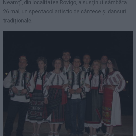
Neamț", din localitatea Rovigo, a susţinut sâmbăta
26 mai, un spectacol artistic de cântece şi dansuri
tradiţionale.