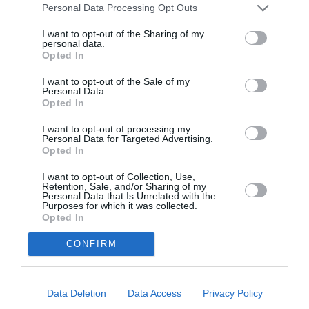
Personal Data Processing Opt Outs
I want to opt-out of the Sharing of my
personal data.
Opted In
I want to opt-out of the Sale of my
Personal Data.
Opted In
I want to opt-out of processing my
Personal Data for Targeted Advertising.
ITALIA
Opted In
Concursul Miss Badante 2026: informații
I want to opt-out of Collection, Use,
despre înscrieri și participare
Retention, Sale, and/or Sharing of my
Personal Data that Is Unrelated with the
Purposes for which it was collected.
Opted In
CONFIRM
Data Deletion
Data Access
Privacy Policy