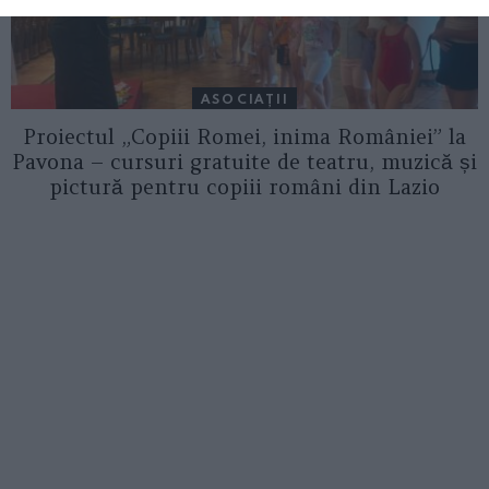
ASOCIAŢII
Proiectul „Copiii Romei, inima României” la
Pavona – cursuri gratuite de teatru, muzică și
pictură pentru copiii români din Lazio