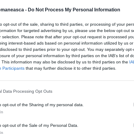
Conform revistei People, Mădălina şi
omaneasca -
Do Not Process My Personal Information
ă nu sunt pregătiţi să facă anunţul public.
to opt-out of the sale, sharing to third parties, or processing of your per
n este confirmată şi de faptul că Ghenea şi
formation for targeted advertising by us, please use the below opt-out s
indând magazinele de bijuterii în timp ce-şi
r selection. Please note that after your opt-out request is processed y
eing interest-based ads based on personal information utilized by us or
disclosed to third parties prior to your opt-out. You may separately opt-
losure of your personal information by third parties on the IAB’s list of
. This information may also be disclosed by us to third parties on the
IA
Participants
that may further disclose it to other third parties.
l Data Processing Opt Outs
o opt-out of the Sharing of my personal data.
In
o opt-out of the Sale of my Personal Data.
In