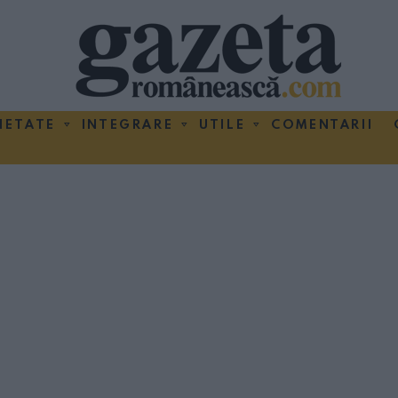
IETATE
INTEGRARE
UTILE
COMENTARII