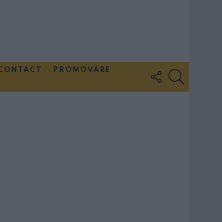
CONTACT
PROMOVARE
FOLLOW
SEARCH
US
Couple Photoshoot Paris