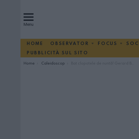
Menu
HOME
OBSERVATOR
FOCUS
SOC
PUBBLICITÀ SUL SITO
You are here:
Home
Caleidoscop
Bat clopotele de nuntă! Gerard Butler şi Mădălina Ghenea s-au logodit