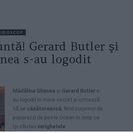
EIDOSCOP
untă! Gerard Butler şi
nea s-au logodit
Mădălina Ghenea
şi
Gerard Butler
s-
au logodit în mare secret şi urmează
să se
căsătorească
, fiind surprinşi de
paparazzi de peste Ocean în timp ce
îşi căutau
verighetele